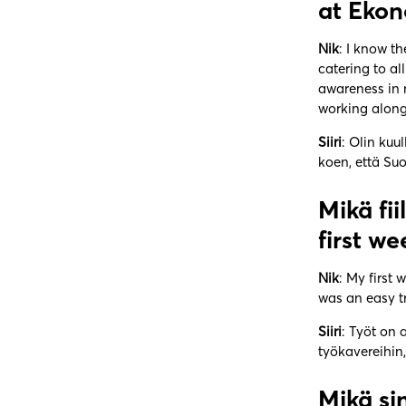
at Ekon
Nik
: I know t
catering to a
awareness in m
working alongs
Siiri
: Olin kuu
koen, että Su
Mikä fii
first we
Nik
: My first
was an easy tr
Siiri
: Työt on
työkavereihin
Mikä si