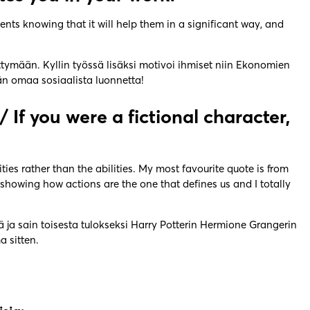
ts knowing that it will help them in a significant way, and
tymään. Kyllin työssä lisäksi motivoi ihmiset niin Ekonomien
än omaa sosiaalista luonnetta!
 / If you were a fictional character,
ies rather than the abilities. My most favourite quote is from
showing how actions are the one that defines us and I totally
jä ja sain toisesta tulokseksi Harry Potterin Hermione Grangerin
 sitten.