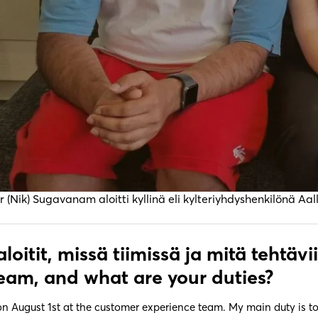
(Nik) Sugavanam aloitti kyllinä eli kylteriyhdyshenkilönä Aall
aloitit, missä tiimissä ja mitä tehtävi
eam, and what are your duties?
d on August 1st at the customer experience team. My main duty i