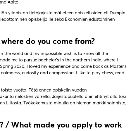
and Aalto.
än yliopiston tietojärjestelmätieteen opiskelijoiden eli Dumpin
tiedottaminen opiskelijoille sekä Ekonomien edustaminen
 where do you come from?
 in the world and my impossible wish is to know all the
 made me to pursue bachelor’s in the northern India, where I
Spring 2020. I loved my experience and came back as Master’s
 calmness, curiosity and compassion. I like to play chess, read
an toista vuotta. Tätä ennen opiskelin vuoden
nta nelostien varrella. Järjestöpuolella olen ehtinyt olla tosi
ten Liitosta. Työkokemusta minulla on hieman markkinoinnista,
? /
What made you apply to work