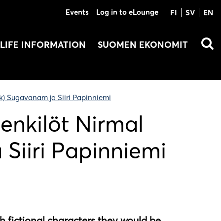
Events
Log in to eLounge
FI
SV
EN
LIFE INFORMATION
SUOMEN EKONOMIT
k) Sugavanam ja Siiri Papinniemi
enkilöt Nirmal
Siiri Papinniemi
h fictional characters they would be.