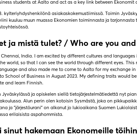
usiness students at Aalto and act as a key link between Ekonomit 
1.8. kylteriyhdyshenkilönä asiakaskokemustiimissä. Toimin Jyväskyl
äviini kuuluu muun muassa Ekonomien toiminnasta ja tarjonnasta 
stoyhteisössä.
t ja mistä tulet? /
Who are you and
m Chennai, India. I am excited by different cultures and languages
he world, so that I can see the world through different eyes. This
language and also made me to come to Aalto for my exchange in 
to School of Business in August 2023. My defining traits would be
te and learn Finnish.
n Jyväskylässä ja opiskelen siellä tietojärjestelmätiedettä nyt pi
oulussa. Alun perin olen kotoisin Sysmästä, joka on pikkupaikkaku
a ja ”järjestöurani” on alkanut jo lukioaikana Suomen Lukiolais
ssa erilaisista aspahommista.
i sinut hakemaan Ekonomeille töihin