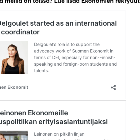
a meillä on töissä? Lue lisää Ekonomien rekryuuti