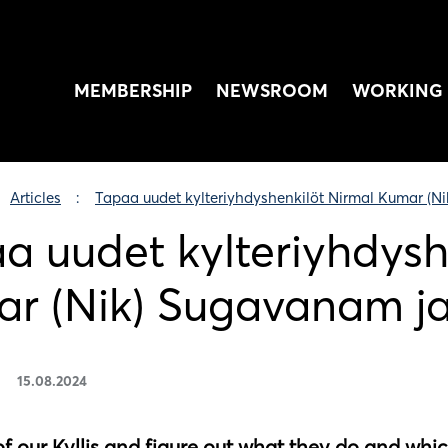
MEMBERSHIP
NEWSROOM
WORKING 
Articles
Tapaa uudet kylteriyhdyshenkilöt Nirmal Kumar (Ni
a uudet kylteriyhdysh
r (Nik) Sugavanam ja 
15.08.2024
f our Kyllis and figure out what they do and whic