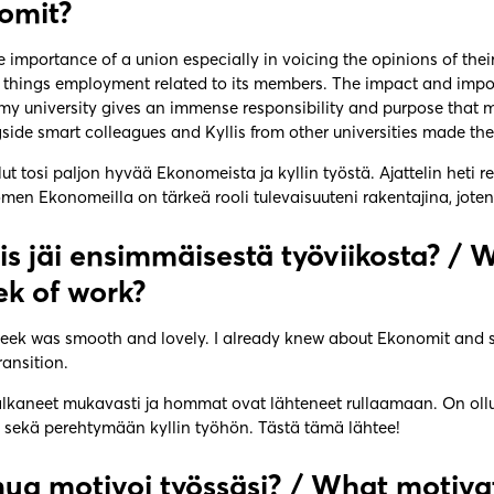
omit?
he importance of a union especially in voicing the opinions of t
ll things employment related to its members. The impact and im
y university gives an immense responsibility and purpose that mad
ide smart colleagues and Kyllis from other universities made the
llut tosi paljon hyvää Ekonomeista ja kyllin työstä. Ajattelin heti
omen Ekonomeilla on tärkeä rooli tulevaisuuteni rakentajina, jo
lis jäi ensimmäisestä työviikosta? /
W
ek of work?
 week was smooth and lovely. I already knew about Ekonomit and so
ansition.
 alkaneet mukavasti ja hommat ovat lähteneet rullaamaan. On o
, sekä perehtymään kyllin työhön. Tästä tämä lähtee!
nua motivoi työssäsi? /
What motivat