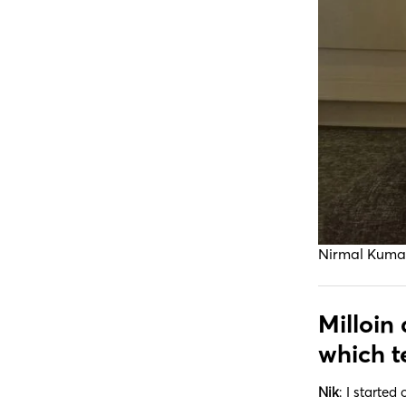
Nirmal Kumar 
Milloin 
which t
Nik
: I starte