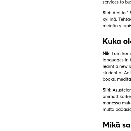
services to b
Siiri
: Aloitin 
kyllinä. Teht
meidän yliopi
Kuka ole
Nik
: I am fro
languages in t
learnt a new 
student at Aal
books, medita
Siiri
: Asustele
ammattikorkeak
monessa mukan
mutta pääasia
Mikä sa