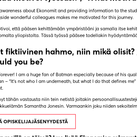
 awareness about Ekonomit and providing information to the studen
side wonderful colleagues makes me motivated for this journey.
voi, että pääsen kehittämään ympäristöäni ja samalla itse kehit
 omalta yliopistolta. Tässä työssä pääsee todellakin hyödyntämä
it fiktiivinen hahmo, niin mikä olisit?
uld you be?
forever! I am a huge fan of Batman especially because of his qualit
 – “It’s not who I am underneath, but what I do that defines me” 
t.
nyt tähän vastausta niin tein netistä joitakin persoonallisuusteste
inkkuelämän Samantha Jonesin. Varmaankin joku niiden sekoitelma
ÄÄ OPISKELIJAJÄSENYYDESTÄ