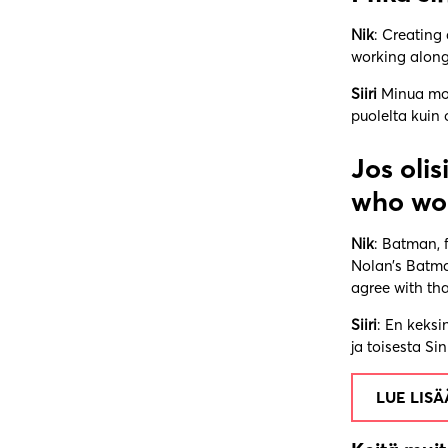
Nik
: Creating
working along
Siiri
Minua moti
puolelta kuin
Jos olis
who wo
Nik
: Batman, 
Nolan’s Batman
agree with tha
Siiri
: En keksi
ja toisesta S
LUE LIS