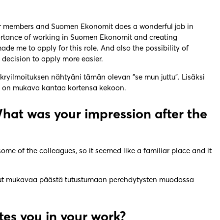
heir members and Suomen Ekonomit does a wonderful job in
portance of working in Suomen Ekonomit and creating
e me to apply for this role. And also the possibility of
 decision to apply more easier.
 rekryilmoituksen nähtyäni tämän olevan ”se mun juttu”. Lisäksi
ten on mukava kantaa kortensa kekoon.
hat was your impression after the
me of the colleagues, so it seemed like a familiar place and it
llut mukavaa päästä tutustumaan perehdytysten muodossa
es you in your work?