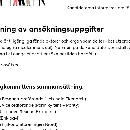
Kandidaterna informeras om för
ing av ansökningsuppgifter
 är tillgängliga för de aktörer och organ som deltar i besluts
r sina egna medlemmars del). Namnen på de kandidater som ställ
a i eLounge efter att ansökningstiden har gått ut.
d ansökan!
gkommitténs sammansättning:
a Pesonen
, ordförande (Helsingin Ekonomit)
, vice ordförande (Porin kylterit – PorKy)
ä
(Lahden Seudun Ekonomit)
(Enklaavi)
en
(Ekonomföreningen Niord)