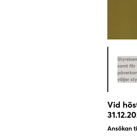
Styrelse
samt för 
påverkan
väljer s
Vid hös
31.12.20
Ansökan ti