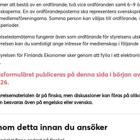
mer att bestå av en ordförande, två vice ordföranden samt 6–9 ö
kaperna. En av ordförandeposterna ska representera svenskspr
edlemsföreningarna. Samma person kan väljas till ordförande, vi
sperioder.
relseledamöterna fungerar även som ordförande för styrelsens utsk
tyrelsen kan du samtidigt ange intresse för medlemskap i följande u
tyrelsen för Finlands Ekonomer sker genom att fylla i ett elektr
.
sformuläret publiceras på denna sida i början 
26.
relsematerialen är på finska, men diskussioner kan föras på olika
n besvaras även på engelska eller svenska.
nom detta innan du ansöker