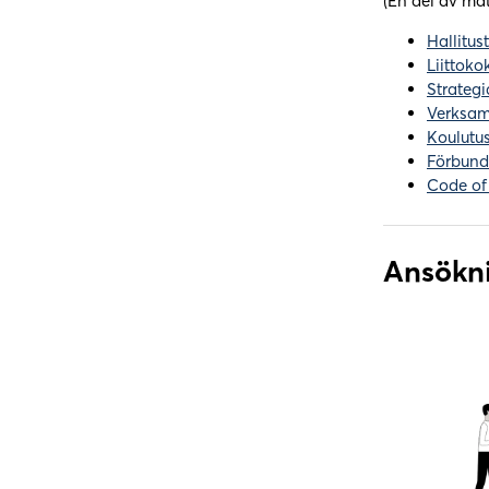
(En del av mat
Hallitu
Liittoko
Strategi
Verksam
Koulutus
Förbund
Code of
Ansökn