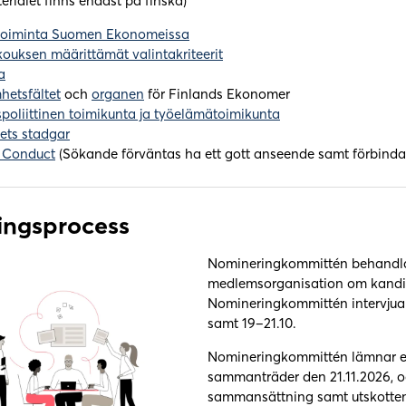
erialet finns endast på finska)
stoiminta Suomen Ekonomeissa
kouksen määrittämät valintakriteerit
a
hetsfältet
och
organen
för Finlands Ekonomer
poliittinen toimikunta ja työelämätoimikunta
ets stadgar
 Conduct
(Sökande förväntas ha ett gott anseende samt förbinda 
ingsprocess
Nomineringkommittén behandlar
medlemsorganisation om kandi
Nomineringkommittén intervjuar
samt 19–21.10.
Nomineringkommittén lämnar ett
sammanträder den 21.11.2026, oc
sammansättning samt utskotten