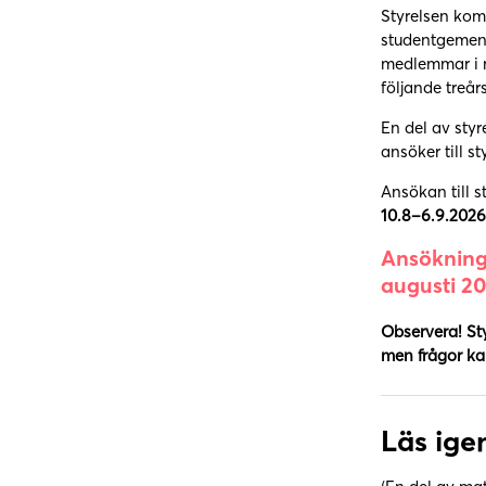
Styrelsen kom
studentgemens
medlemmar i m
följande treår
En del av sty
ansöker till s
Ansökan till s
10.8–6.9.2026
Ansökning
augusti 20
Observera! Sty
men frågor ka
Läs ige