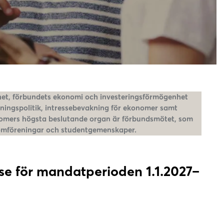
mhet, förbundets ekonomi och investeringsförmögenhet
ldningspolitik, intressebevakning för ekonomer samt
nomers högsta beslutande organ är förbundsmötet, som
nomföreningar och studentgemenskaper.
lse för mandatperioden 1.1.2027–