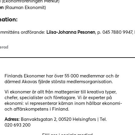
l
(Ekonomföreningen Merkur)
en
(Rauman Ekonomit)
ation:
mmitténs ordförande:
Liisa-Johanna Pesonen
, p. 045 7880 9947
erad
Finlands Ekonomer har över 55 000 medlemmar och är
därmed Akavas fjärde största medlemsorganisation.
Vi ekonomer är allt från mattegenier till kreativa typer,
chefer, specialister och företagare. Vi är experter på
ekonomi: vi representerar kärnan inom hållbar ekonomi-
och affärskompetens i Finland.
Adress:
Banvaktsgatan 2, 00520 Helsingfors | Tel.
020 693 200