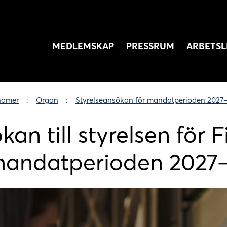
MEDLEMSKAP
PRESSRUM
ARBETSL
nomer
Organ
Styrelseansökan för mandatperioden 2027
kan till styrelsen för
mandatperioden 2027