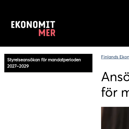
Finlands Eko
Styrelseansökan för mandatperioden
2027–2029
Ansö
för 