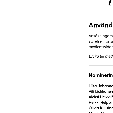
Användn
Ansökningarna
styrelser, fö
medlemssidorn
Lycka till me
Nominerin
Liisa-Johann
Vili Liukkonen
Aleksi Heikkil
Heikki Helppi
Olivia Kuusin