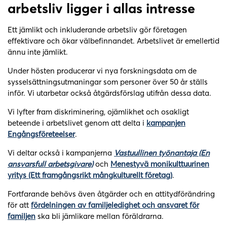
arbetsliv ligger i allas intresse
Ett jämlikt och inkluderande arbetsliv gör företagen
effektivare och ökar välbefinnandet. Arbetslivet är emellertid
ännu inte jämlikt.
Under hösten producerar vi nya forskningsdata om de
sysselsättningsutmaningar som personer över 50 år ställs
inför. Vi utarbetar också åtgärdsförslag utifrån dessa data.
Vi lyfter fram diskriminering, ojämlikhet och osakligt
beteende i arbetslivet genom att delta i
kampanjen
Engångsföreteelser
.
Vi deltar också i kampanjerna
Vastuullinen työnantaja (En
ansvarsfull arbetsgivare)
och
Menestyvä monikulttuurinen
yritys (Ett framgångsrikt mångkulturellt företag)
.
Fortfarande behövs även åtgärder och en attitydförändring
för att
fördelningen av familjeledighet och ansvaret för
familjen
ska bli jämlikare mellan föräldrarna.