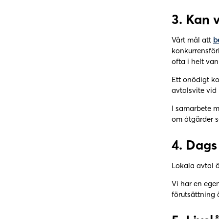
3.
Kan v
Vårt mål att
b
konkurrensför
ofta i helt va
Ett onödigt k
avtalsvite vid
I samarbete me
om åtgärder s
4.
Dags 
Lokala avtal ä
Vi har en egen
förutsättning 