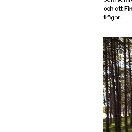
och att Fi
frågor.