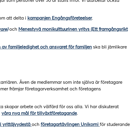
 som personer över 50 år ställs inför. Vi utarbetar också
om att delta i
kampanjen Engångsföreteelser
.
are)
och
Menestyvä monikulttuurinen yritys (Ett framgångsrikt
 av familjeledighet och ansvaret för familjen
ska bli jämlikare
 karriären. Även de medlemmar som inte själva är företagare
konomer främjar företagarverksamhet och företagens
 skapar arbete och välfärd för oss alla. Vi har diskuterat
i
våra nya mål för tillväxtföretagande
.
rti yrittäjyydestä
och
företagartävlingen Unikorni
för studerande