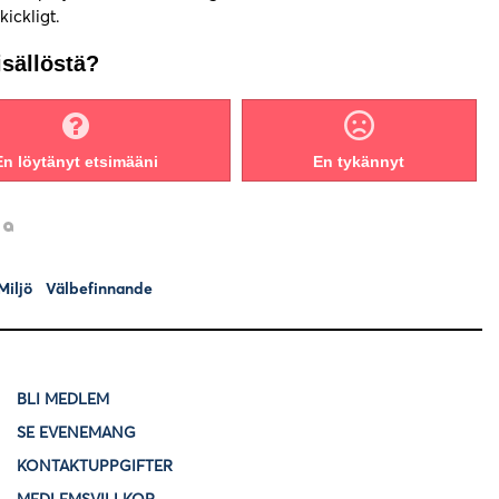
skickligt.
isällöstä?
En löytänyt etsimääni
En tykännyt
Miljö
Välbefinnande
BLI MEDLEM
SE EVENEMANG
KONTAKTUPPGIFTER