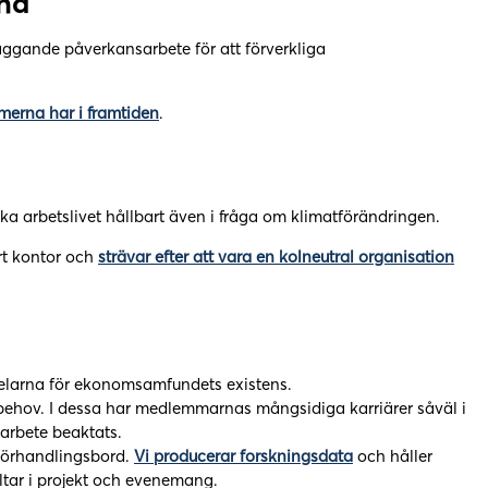
rna
läggande påverkansarbete för att förverkliga
rna har i framtiden
.
dska arbetslivet hållbart även i fråga om klimatförändringen.
årt kontor och
strävar efter att vara en kolneutral organisation
dpelarna för ekonomsamfundets existens.
behov. I dessa har medlemmarnas mångsidiga karriärer såväl i
fsarbete beaktats.
 förhandlingsbord.
Vi producerar forskningsdata
och håller
eltar i projekt och evenemang.