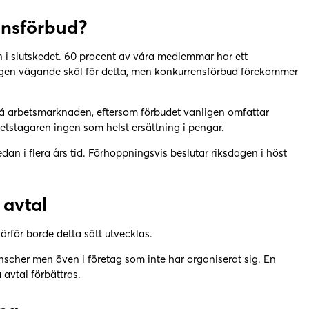
rensförbud?
 i slutskedet. 60 procent av våra medlemmar har ett
rligen vägande skäl för detta, men konkurrensförbud förekommer
 på arbetsmarknaden, eftersom förbudet vanligen omfattar
rbetstagaren ingen som helst ersättning i pengar.
an i flera års tid. Förhoppningsvis beslutar riksdagen i höst
 avtal
 Därför borde detta sätt utvecklas.
nscher men även i företag som inte har organiserat sig. En
 avtal förbättras.