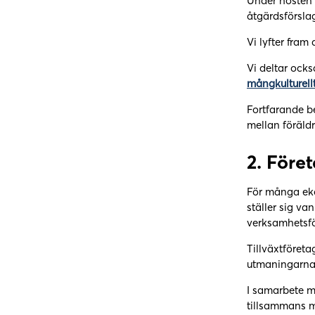
Under hösten 
åtgärdsförsla
Vi lyfter fram
Vi deltar ock
mångkulturellt
Fortfarande b
mellan föräld
2.
Föret
För många eko
ställer sig va
verksamhetsfö
Tillväxtföreta
utmaningarna i
I samarbete 
tillsammans 