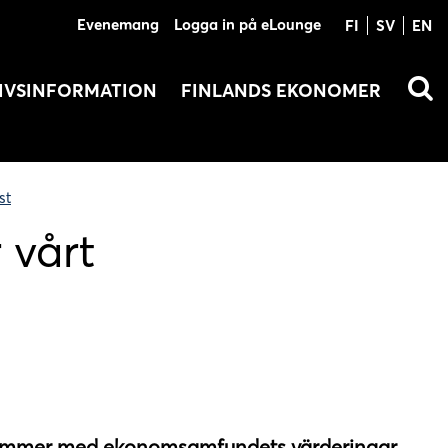
Evenemang
Logga in på eLounge
FI
SV
EN
IVSINFORMATION
FINLANDS EKONOMER
st
 vårt
sstämmer med ekonomsamfundets värderingar