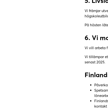
5.
Livsl
Vi främjar utv
högskoleutbil
På hösten låt
6.
Vi mo
Vi vill arbeta
Vi tillämpar e
senast 2025.
Finlan
Påverka
Spetsar
lönearbe
Finland
kontakt 