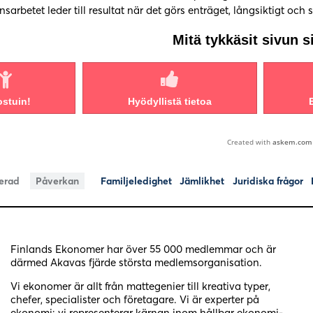
sarbetet leder till resultat när det görs enträget, långsiktigt och 
Mitä tykkäsit sivun s
ostuin!
Hyödyllistä tietoa
Created with
askem.com
erad
Påverkan
Familjeledighet
Jämlikhet
Juridiska frågor
Finlands Ekonomer har över 55 000 medlemmar och är
därmed Akavas fjärde största medlemsorganisation.
Vi ekonomer är allt från mattegenier till kreativa typer,
chefer, specialister och företagare. Vi är experter på
ekonomi: vi representerar kärnan inom hållbar ekonomi-