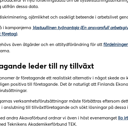
producerar vi nya forskningsdata om de sysselsättningsutmaningar
g utifrån dessa data.
 diskriminering, ojämlikhet och osakligt beteende i arbetslivet gen
så i kampanjerna
Vastuullinen työnantaja (En ansvarsfull arbetsgiv
 företag)
.
ehövs även åtgärder och en attitydförändring för att
fördelningen
rarna.
agande leder till ny tillväxt
nomer är företagande ett realistiskt alternativ i något skede av
nligen positiva till företagande. Det är naturligt att Finlands E
rutsättningar.
garnas verksamhetsförutsättningar måste förbättras eftersom detta
 anslutning till tillväxtföretagande och sökt lösningar på dessa 
med andra Akavaförbund ordnar vi även i höst evenemanget
Ilo i
med Teknikens Akademikerförbund TEK.