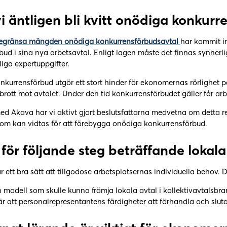
i äntligen bli kvitt onödiga konkur
egränsa mängden onödiga konkurrensförbudsavtal
har kommit in
bud i sina nya arbetsavtal. Enligt lagen måste det finnas synne
nliga expertuppgifter.
onkurrensförbud utgör ett stort hinder för ekonomernas rörlighet
 brott mot avtalet. Under den tid konkurrensförbudet gäller får a
d Akava har vi aktivt gjort beslutsfattarna medvetna om detta red
om kan vidtas för att förebygga onödiga konkurrensförbud.
för följande steg beträffande lokala
r ett bra sätt att tillgodose arbetsplatsernas individuella behov.
 modell som skulle kunna främja lokala avtal i kollektivavtalsbra
är att personalrepresentantens färdigheter att förhandla och sluta