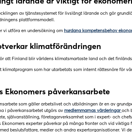
ångt lärande är viktigt för ekonome
ecklingen av tjänstesystemet för livslångt lärande och gör grund
dningens plattformsmodell.
er vi utföra en undersökning om
hurdana kompetensbehov ekonome
tverkar klimatförändringen
 för att Finland blir världens klimatsmartaste land och det finlän
tt klimatprogram som har utarbetats som internt rättesnöre för v
ds Ekonomers påverkansarbete
nsarbete som gäller arbetslivet och utbildningen är en av grun
na i påverkansarbetet utgörs av
medlemmarnas värderingar
och 
te, självanställning, företagarverksamhet som i expert- och che
s Ekonomers experter påverkar på många fronter och vid viktiga
med beslutsfattare, medier och andra expertorganisationer. Vi d