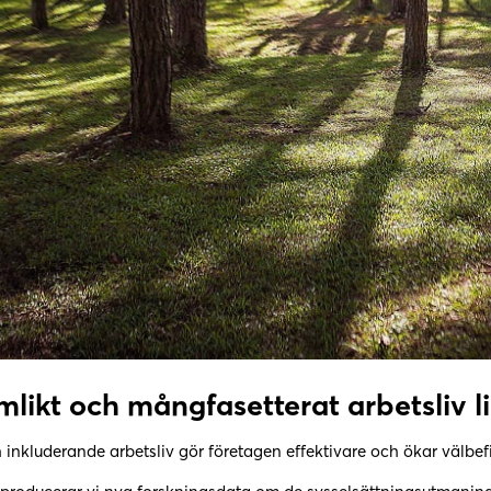
mlikt och mångfasetterat arbetsliv li
h inkluderande arbetsliv gör företagen effektivare och ökar välbef