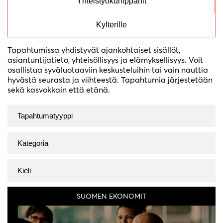
Yhteistyökumppanit
Kylterille
Tapahtumissa yhdistyvät ajankohtaiset sisällöt,
asiantuntijatieto, yhteisöllisyys ja elämyksellisyys. Voit
osallistua syväluotaaviin keskusteluihin tai vain nauttia
hyvästä seurasta ja viihteestä. Tapahtumia järjestetään
sekä kasvokkain että etänä.
SUOMEN EKONOMIT