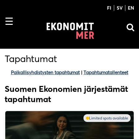
FI
SV
EN
Tapahtumat
Paikallisyhdistysten tapahtumat
|
Tapahtumatallenteet
Suomen Ekonomien järjestämät
tapahtumat
Limited spots available