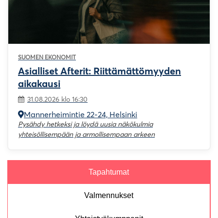
SUOMEN EKONOMIT
Asialliset Afterit: Riittämättömyyden
aikakausi
31.08.2026 klo 16:30
Mannerheimintie 22-24, Helsinki
Pysähdy hetkeksi ja löydä uusia näkökulmia
yhteisöllisempään ja armollisempaan arkeen
Tapahtumat
Valmennukset