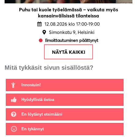
Puhu tai kuole työelämässä – vaikuta myös
kansainvälisissä tilanteissa
12.08.2026 klo 17:00-19:00
Simonkatu 9, Helsinki
Ilmoittautuminen päättynyt
NÄYTÄ KAIKKI
Mitä tykkäsit sivun sisällöstä?
Innostuin!
Hyödyllistä tietoa
En löytänyt etsimääni
En tykännyt