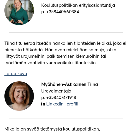
Koulutuspolitiikan erityisasiantuntija
p. +358440660384
Tiina tituleeraa itseään hankalien tilanteiden leidiksi, joka ei
pienestä hätkähdä. Hän avaa mielellään solmuja, jotka
liittyvät urajumeihin, palkitsemisen kiemuroihin tai
työelämän vaativiin vuorovaikutustilanteisiin.
Lataa kuva
Myöhänen-Astikainen Tiina
Uravalmentaja
p. +358407471918
LinkedIn -profiili
Mikalla on syvää tietämystä koulutuspolitiikan,