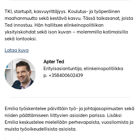
TKI, startupit, kasvuyrittäjyys. Koulutus- ja työperäinen
maahanmuutto sekä kestävä kasvu. Tässä taikasanat, joista
Ted innostuu. Hän hallitsee elinkeinopolitiikan
yksityiskohdat sekä ison kuvan – molemmilla kotimaisilla
sekä lontooksi.
Lataa kuva
Apter Ted
Erityisasiantuntija, elinkeinopolitiikka
p. +358400602439
Emilia työskentelee päivittäin työ- ja johtajasopimusten sekä
niiden päättämiseen liittyvien asioiden parissa. Lisäksi
Emilia keskustelee mielellään perhevapaista, vuosilomista ja
muista työoikeudellisista asioista.