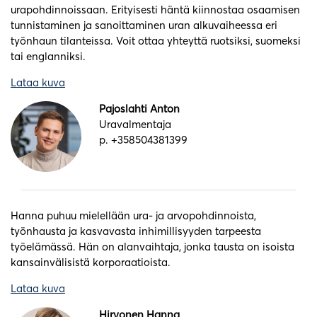
urapohdinnoissaan. Erityisesti häntä kiinnostaa osaamisen
tunnistaminen ja sanoittaminen uran alkuvaiheessa eri
työnhaun tilanteissa. Voit ottaa yhteyttä ruotsiksi, suomeksi
tai englanniksi.
Lataa kuva
Pajoslahti Anton
Uravalmentaja
p. +358504381399
Hanna puhuu mielellään ura- ja arvopohdinnoista,
työnhausta ja kasvavasta inhimillisyyden tarpeesta
työelämässä. Hän on alanvaihtaja, jonka tausta on isoista
kansainvälisistä korporaatioista.
Lataa kuva
Hirvonen Hanna