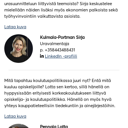
urasuunnitteluun liittyvistä teemoista? Sirja keskustelee
mielellään näiden lisäksi myös ekonomien palkoista sekä
työhyvinvointiin vaikuttavista asioista.
Lataa kuva
Kulmala-Portman Sirja
Uravalmentaja
p. +358443488431
LinkedIn -profiili
Mitä tapahtuu koulutuspolitiikassa juuri nyt? Entä mitä
kuuluu opiskelijoille? Lotta sen kertoo, sillä hänellä on
hyppysissään erityisesti korkeakoulutukseen liittyvä
opiskelija- ja koulutuspolitiikka. Hänellä on myös hyvä
yhteys kauppatieteellisiin tiedekuntiin ja ainejärjestöihin.
Lataa kuva
Pennala Lotta