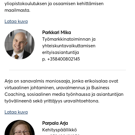
yliopistokoulutuksen ja osaamisen kehittämisen
maailmasta.
Lataa kuva
Parkkari Mika
Työmarkkinatoiminnan ja
yhteiskuntavaikuttamisen
erityisasiantuntija
p. +358400802145
Arja on sanavalmis moniosaaja, jonka erikoisalaa ovat
virtuaalinen johtaminen, uravalmennus ja Business
Coaching, sosiaalinen media työnhaussa ja asiantuntijan
työvälineenä sekä yrittäjyys uravaihtoehtona.
Lataa kuva
Parpala Arja
Kehityspäällikkö