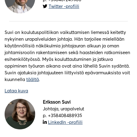
Twitter -profiili
Suvi on koulutuspolitiikan vaikuttamisen liemessä keitetty
nykyinen urapalveluiden johtaja. Hän tarjoilee mielellään
käytännöllisiä näkökulmia johtajauran alkuun ja oman
johtamisroolin rakentamiseen sekä haasteiden ratkomiseen
esihenkilötyössä. Myös kouluttautuminen ja jatkuva
oppiminen työuran aikana ovat aina lähellä Suvin sydäntä.
Suvin ajatuksia johtajuuteen liittyvistä epävarmuuksista voit
kuunnella
täältä
.
Lataa kuva
Eriksson Suvi
Johtaja, urapalvelut
p. +358408488935
LinkedIn -profiili