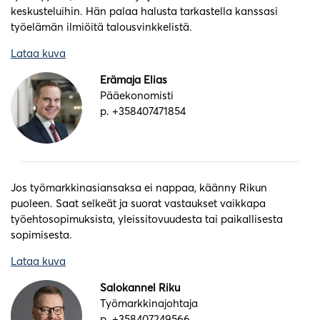
keskusteluihin. Hän palaa halusta tarkastella kanssasi
työelämän ilmiöitä talousvinkkelistä.
Lataa kuva
Erämaja Elias
Pääekonomisti
p. +358407471854
Jos työmarkkinasiansaksa ei nappaa, käänny Rikun
puoleen. Saat selkeät ja suorat vastaukset vaikkapa
työehtosopimuksista, yleissitovuudesta tai paikallisesta
sopimisesta.
Lataa kuva
Salokannel Riku
Työmarkkinajohtaja
p. +358407249566