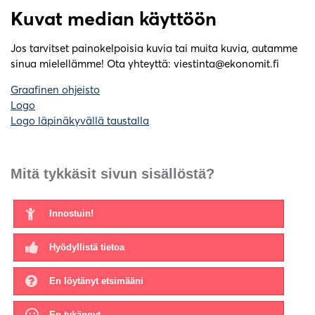
Kuvat median käyttöön
Jos tarvitset painokelpoisia kuvia tai muita kuvia, autamme
sinua mielellämme! Ota yhteyttä: viestinta@ekonomit.fi
Graafinen ohjeisto
Logo
Logo läpinäkyvällä taustalla
Mitä tykkäsit sivun sisällöstä?
Innostuin!
Hyödyllistä tietoa
En löytänyt etsimääni
En tykännyt