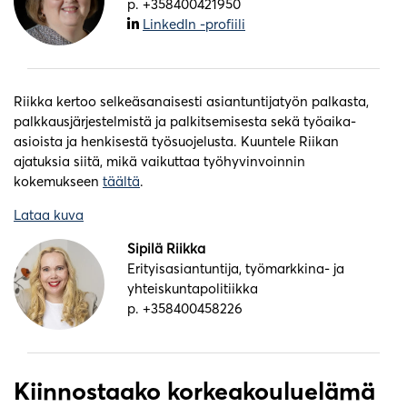
p. +358400421950
LinkedIn -profiili
Riikka kertoo selkeäsanaisesti asiantuntijatyön palkasta,
palkkausjärjestelmistä ja palkitsemisesta sekä työaika-
asioista ja henkisestä työsuojelusta. Kuuntele Riikan
ajatuksia siitä, mikä vaikuttaa työhyvinvoinnin
kokemukseen
täältä
.
Lataa kuva
Sipilä Riikka
Erityisasiantuntija, työmarkkina- ja
yhteiskuntapolitiikka
p. +358400458226
Kiinnostaako korkeakouluelämä