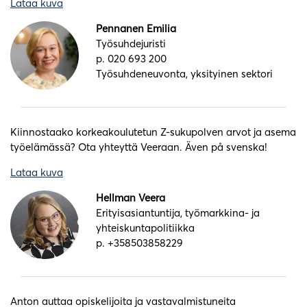
Lataa kuva
Pennanen Emilia
Työsuhdejuristi
p. 020 693 200
Työsuhdeneuvonta, yksityinen sektori
Kiinnostaako korkeakoulutetun Z-sukupolven arvot ja asema
työelämässä? Ota yhteyttä Veeraan. Även på svenska!
Lataa kuva
Hellman Veera
Erityisasiantuntija, työmarkkina- ja
yhteiskuntapolitiikka
p. +358503858229
Anton auttaa opiskelijoita ja vastavalmistuneita