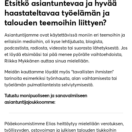
Etsitkö asiantuntevaa ja hyvää
haastateltavaa työelämän ja
talouden teemoihin liittyen?
Asiantuntijamme ovat käytettävissä moniin eri teemoihin ja
erilaisiin medioihin, oli kyse lehtijutusta, blogista,
podcastista, radiosta, videosta tai suorasta lähetyksestä. Jos
et löydä etsimääsi tai pää menee pyörälle vaihtoehdoista,
Riikka Mykkänen auttaa sinua mielellään.
Meidän kauttamme löydät myös ”tavallisten ihmisten”
tarinoita esimerkiksi työnhausta, alan vaihtamisesta tai
työelämän pulmatilanteista selviytymisestä.
Tutustu monipuoliseen ja sanavalmiiseen
asiantuntijajoukkoomme:
Pääekonomistimme Elias heittäytyy mielellään verotuksen,
työllisyyden, ostovoiman ja julkisen talouden tiukkoihin