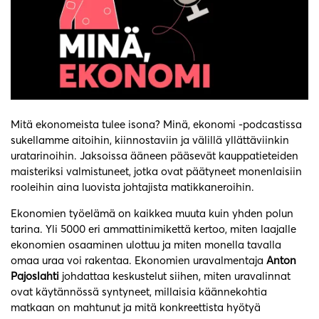
Mitä ekonomeista tulee isona? Minä, ekonomi -podcastissa
sukellamme aitoihin, kiinnostaviin ja välillä yllättäviinkin
uratarinoihin. Jaksoissa ääneen pääsevät kauppatieteiden
maisteriksi valmistuneet, jotka ovat päätyneet monenlaisiin
rooleihin aina luovista johtajista matikkaneroihin.
Ekonomien työelämä on kaikkea muuta kuin yhden polun
tarina. Yli 5000 eri ammattinimikettä kertoo, miten laajalle
ekonomien osaaminen ulottuu ja miten monella tavalla
omaa uraa voi rakentaa. Ekonomien uravalmentaja
Anton
Pajoslahti
johdattaa keskustelut siihen, miten uravalinnat
ovat käytännössä syntyneet, millaisia käännekohtia
matkaan on mahtunut ja mitä konkreettista hyötyä