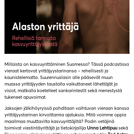
Millaista on kasvuyrittäminen Suomessa? Tässä podcastissa
vieraat kertovat yrittäjyystarinansa – rehellisesti ja
kaunistelematta. Suurennuslasin alle pääsevät muun
muassa yrittäjyyden taustalla vaikuttaneet lähettäjät ja
visiot, matkalla koetelleet sankarintestit sekä menestystä
tukeneet apuvoimat.
Jaksojen jälkihöyryissä pohditaan vaihtuvan vieraan kanssa
yrittäjyystarinan kirvoittamia ajatuksia. Mitä voimme oppia
maailmaa muuttavilta kasvuyrittäjiltä? Podin vetäjinä
toimivat viestintäyrittäjä ja tietokirjailija
Unna Lehtipuu
sekä