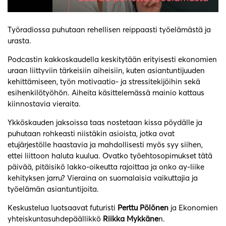
Työradiossa puhutaan rehellisen reippaasti työelämästä ja
urasta.
Podcastin kakkoskaudella keskitytään erityisesti ekonomien
uraan liittyviin tärkeisiin aiheisiin, kuten asiantuntijuuden
kehittämiseen, työn motivaatio- ja stressitekijöihin sekä
esihenkilötyöhön. Aiheita käsittelemässä mainio kattaus
kiinnostavia vieraita.
Ykköskauden jaksoissa taas nostetaan kissa pöydälle ja
puhutaan rohkeasti niistäkin asioista, jotka ovat
etujärjestölle haastavia ja mahdollisesti myös syy siihen,
ettei liittoon haluta kuulua. Ovatko työehtosopimukset tätä
päivää, pitäisikö lakko-oikeutta rajoittaa ja onko ay-liike
kehityksen jarru? Vieraina on suomalaisia vaikuttajia ja
työelämän asiantuntijoita.
Keskustelua luotsaavat futuristi
Perttu Pölönen
ja Ekonomien
yhteiskuntasuhdepäällikkö
Riikka Mykkäne
n.