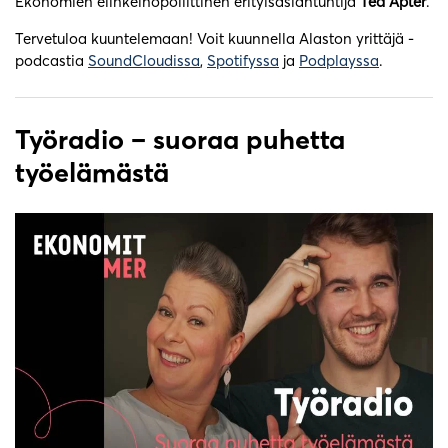
Ekonomien elinkeinopoliittinen erityisasiantuntija
Ted Apter
.
Tervetuloa kuuntelemaan! Voit kuunnella Alaston yrittäjä -
podcastia
SoundCloudissa
,
Spotifyssa
ja
Podplayssa
.
Työradio – suoraa puhetta
työelämästä