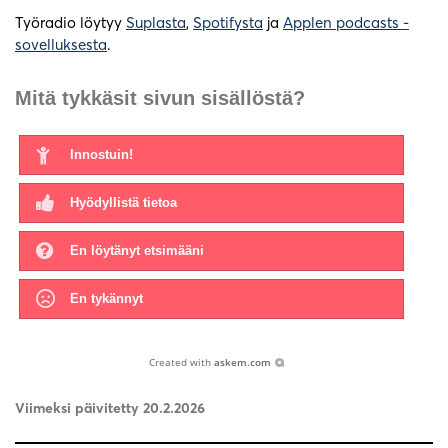
Työradio löytyy
Suplasta
,
Spotifysta
ja
Applen podcasts -
sovelluksesta
.
Mitä tykkäsit sivun sisällöstä?
Innostuin!
Hyödyllistä tietoa
En löytänyt etsimääni
En tykännyt
Created with
askem.com
Viimeksi päivitetty 20.2.2026