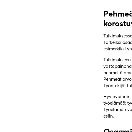
Pehmeät
korostuv
Tutkimuksessa 
Tärkeiksi osaa
esimerkiksi y
Tutkimukseen 
vastapainona k
pehmeitä arvo
Pehmeät arvot
Työntekijät t
Hyvinvoinnin 
työelämää; työ
Työelämän vaa
esiin.
Osaamis