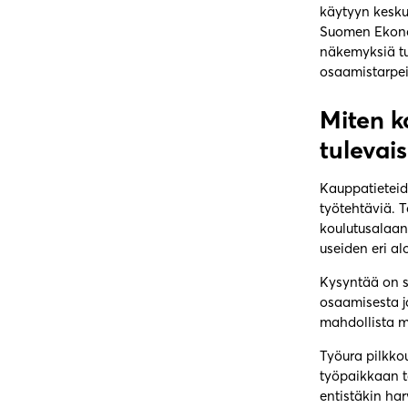
käytyyn kesku
Suomen Ekonom
näkemyksiä tu
osaamistarpei
Miten k
tulevai
Kauppatieteide
työtehtäviä. 
koulutusalaan 
useiden eri al
Kysyntää on se
osaamisesta j
mahdollista m
Työura pilkko
työpaikkaan t
entistäkin ha