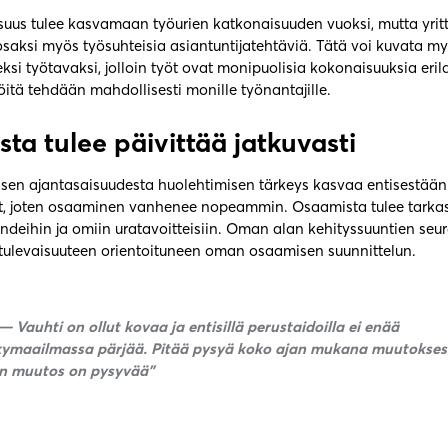
osuus tulee kasvamaan työurien katkonaisuuden vuoksi, mutta yri
osaksi myös työsuhteisia asiantuntijatehtäviä. Tätä voi kuvata m
si työtavaksi, jolloin työt ovat monipuolisia kokonaisuuksia erila
töitä tehdään mahdollisesti monille työnantajille.
ta tulee päivittää jatkuvasti
n ajantasaisuudesta huolehtimisen tärkeys kasvaa entisestään
, joten osaaminen vanhenee nopeammin. Osaamista tulee tarkas
ndeihin ja omiin uratavoitteisiin. Oman alan kehityssuuntien se
tulevaisuuteen orientoituneen oman osaamisen suunnittelun.
 Vauhti on ollut kovaa ja entisillä perustaidoilla ei enää
ymaailmassa pärjää. Pitää pysyä koko ajan mukana muutokses
n muutos on pysyvää”