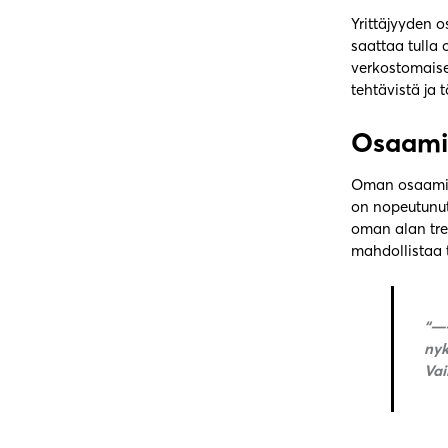
Yrittäjyyden 
saattaa tulla 
verkostomaisek
tehtävistä ja 
Osaamis
Oman osaamise
on nopeutunut
oman alan tre
mahdollistaa 
“——
nyk
Vai