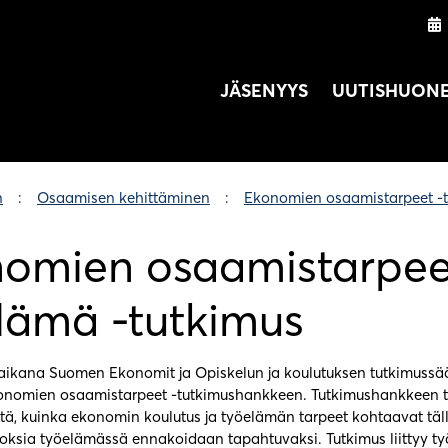
JÄSENYYS
UUTISHUON
n
Osaamisen kehittäminen
Ekonomien osaamistarpeet -
omien osaamistarpeet
lämä -tutkimus
ikana Suomen Ekonomit ja Opiskelun ja koulutuksen tutkimussä
konomien osaamistarpeet -tutkimushankkeen. Tutkimushankkeen 
itä, kuinka ekonomin koulutus ja työelämän tarpeet kohtaavat tällä
toksia työelämässä ennakoidaan tapahtuvaksi. Tutkimus liittyy t