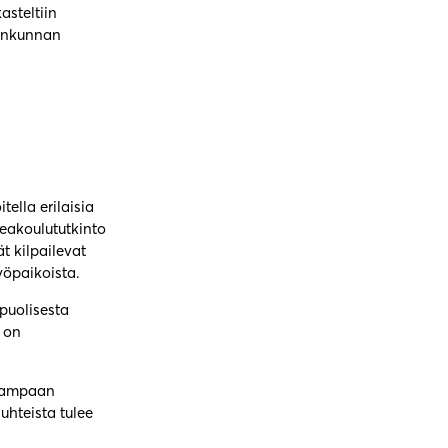
asteltiin
senkunnan
tella erilaisia
eakoulututkinto
t kilpailevat
yöpaikoista.
ipuolisesta
 on
seampaan
uhteista tulee