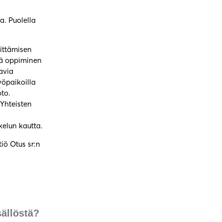
a. Puolella
hittämisen
ttä oppiminen
avia
yöpaikoilla
oto.
 Yhteisten
skelun kautta
.
iö Otus sr:n
sällöstä?