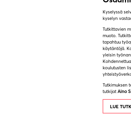
Kyselyssä selv
kyselyn vasta
Tutkittavien 
muoto. Tutkit
tapahtuu työa
käytäntöjä. Ka
yleisin työnan
Kohdennettua y
koulutusten l
yhteistyöverko
Tutkimuksen t
tutkijat
Aino S
LUE TUT