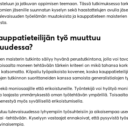
steluun ja jatkuvan oppimisen teemaan. Tässä tutkimuksessa tark
ien jäsenille suunnatun kyselyn sekä haastattelujen avulla jä
levaisuuden työelämän muutoksista ja kauppatieteen maisterien
sta.
auppatieteilijän työ muuttuu
suudessa?
n maisterin tutkinto säilyy hyvänä perustutkintona, jolla voi tavoi
Toisaalta moneen tehtävään tärkein kriteeri on mikä tahansa kork
katsomatta. Kilpailu työpaikoista kovenee, koska kauppatieteilijä
ojen tutkinnon suorittaneiden kanssa samoista generalistialojen t
kä moniosaajille että erikoistuneille. Työntekijä voi hyötyä mon
a laajasta ymmärryksestä oman työtehtävän ympärillä. Toisaalta
enestyä myös syvällisellä erikoistumisella.
utuu tulevaisuudessa lyhyempiin työsuhteisiin ja aikaisempaa u
ai -tehtävään. Kyselyyn vastaajat ennakoivat, että pysyvistä työs
rvinaisempia.