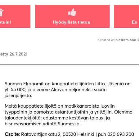
stuin!
Hyödyllistä tietoa
En 
Created with
askem.com
etty 26.7.2021
Suomen Ekonomit on kauppatieteilijöiden liitto. Jäseniä on
yli 55 000, ja olemme Akavan neljänneksi suurin
jäsenjärjestö.
Meitä kauppatieteilijöitä on matikkaneroista luoviin
tyyppeihin ja pomoista asiantuntijoihin ja yrittäjiin. Olemme
taloudentekijöitä: edustamme kestävän talous- ja
bisnesosaamisen ydintä Suomessa.
Osoite:
Ratavartijankatu 2, 00520 Helsinki | puh 020 693 200