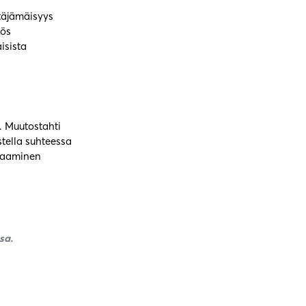
ttäjämäisyys
yös
isista
. Muutostahti
tella suhteessa
uraaminen
sa.