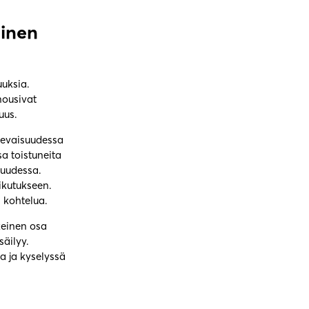
minen
uuksia.
nousivat
uus.
levaisuudessa
sa toistuneita
kuudessa.
ikutukseen.
 kohtelua.
keinen osa
säilyy.
a ja kyselyssä