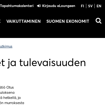
Tapahtumakalenteri
Kirjaudu eLoungeen
FI
SV
EN
E
VAIKUTTAMINEN
SUOMEN EKONOMIT
tutkimus
 ja tulevaisuuden
ätiö Otus
tuloksena
 hetkellä, ja
yön murroksesta