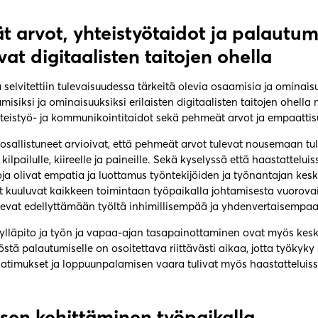
 arvot, yhteistyötaidot ja palautu
at digitaalisten taitojen ohella
selvitettiin tulevaisuudessa tärkeitä olevia osaamisia ja ominais
misiksi ja ominaisuuksiksi erilaisten digitaalisten taitojen ohella 
hteistyö- ja kommunikointitaidot sekä pehmeät arvot ja empaattis
osallistuneet arvioivat, että pehmeät arvot tulevat nousemaan tu
ilpailulle, kiireelle ja paineille. Sekä kyselyssä että haastatteluis
ja olivat empatia ja luottamus työntekijöiden ja työnantajan kes
 kuuluvat kaikkeen toimintaan työpaikalla johtamisesta vuorova
ulevat edellyttämään työltä inhimillisempää ja yhdenvertaisempaa
ylläpito ja työn ja vapaa-ajan tasapainottaminen ovat myös kes
stä palautumiselle on osoitettava riittävästi aikaa, jotta työkyky 
timukset ja loppuunpalamisen vaara tulivat myös haastatteluiss
en kehittäminen työpaikalla