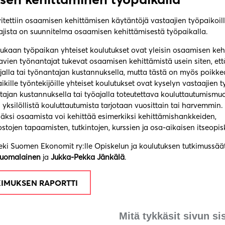
itettiin osaamisen kehittämisen käytäntöjä vastaajien työpaikoill
ajista on suunnitelma osaamisen kehittämisestä työpaikalla.
mukaan työpaikan yhteiset koulutukset ovat yleisin osaamisen ke
tavien työnantajat tukevat osaamisen kehittämistä usein siten, e
jalla tai työnantajan kustannuksella, mutta tästä on myös poikke
ikille työntekijöille yhteiset koulutukset ovat kyselyn vastaajien t
tajan kustannuksella tai työajalla toteutettava kouluttautumismu
ksilöllistä kouluttautumista tarjotaan vuosittain tai harvemmin.
isäksi osaamista voi kehittää esimerkiksi kehittämishankkeiden,
stojen tapaamisten, tutkintojen, kurssien ja osa-aikaisen itseopi
eki Suomen Ekonomit ry:lle Opiskelun ja koulutuksen tutkimussäät
uomalainen
ja
Jukka-Pekka Jänkälä
.
KIMUKSEN RAPORTTI
Mitä tykkäsit sivun si