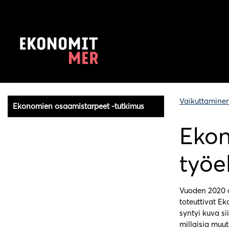
Vaikuttamine
Ekonomien osaamistarpeet -tutkimus
Ekon
työe
Vuoden 2020 a
toteuttivat E
syntyi kuva si
millaisia muu