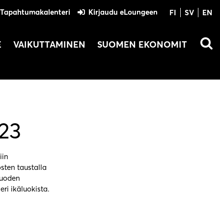
Tapahtumakalenteri
Kirjaudu eLoungeen
FI
SV
EN
E
VAIKUTTAMINEN
SUOMEN EKONOMIT
023
iin
osten taustalla
 vuoden
ri ikäluokista.