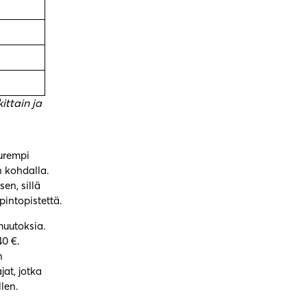
ittain ja
uurempi
 kohdalla.
en, sillä
intopistettä.
muutoksia.
40 €.
n
at, jotka
len.