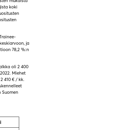
usten mukaista
ista koki
uositusten
ositusten
Trainee-
keskiarvoon, ja
tioon 78,2 %:n
lkka oli 2 400
 2022. Miehet
2 410 € / kk.
skennelleet
un Suomen
i