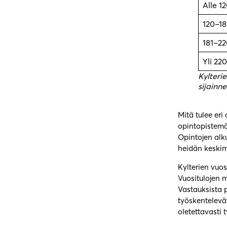
Alle 1
120–1
181–22
Yli 220
Kylteri
sijainne
Mitä tulee eri
opintopistemä
Opintojen alk
heidän keskim
Kylterien vuo
Vuositulojen m
Vastauksista 
työskentelevä
oletettavasti