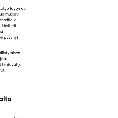
sätyö löytyi 65
Muun muassa
ereille ja
 kylterit
si
li pysynyt
llistymisen
ista
t tehtävät ja
vat
alta