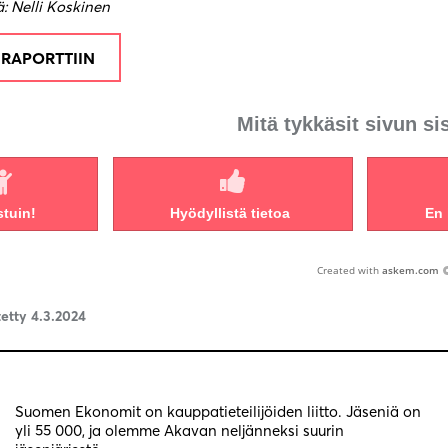
ä: Nelli Koskinen
 RAPORTTIIN
Mitä tykkäsit sivun si
stuin!
Hyödyllistä tietoa
En 
Created with
askem.com
tetty 4.3.2024
Suomen Ekonomit on kauppatieteilijöiden liitto. Jäseniä on
yli 55 000, ja olemme Akavan neljänneksi suurin