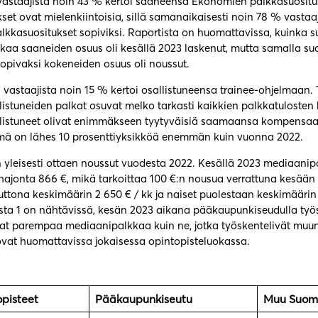
vastaajista noin 43 % kertoi saaneensa Ekonomien palkkasuosit
set ovat mielenkiintoisia, sillä samanaikaisesti noin 78 % vastaaj
kkasuositukset sopiviksi. Raportista on huomattavissa, kuinka s
kaa saaneiden osuus oli kesällä 2023 laskenut, mutta samalla su
opivaksi kokeneiden osuus oli noussut.
a vastaajista noin 15 % kertoi osallistuneensa trainee-ohjelmaan. 
listuneiden palkat osuvat melko tarkasti kaikkien palkkatulosten 
llistuneet olivat enimmäkseen tyytyväisiä saamaansa kompensaa
mä on lähes 10 prosenttiyksikköä enemmän kuin vuonna 2022.
 yleisesti ottaen noussut vuodesta 2022. Kesällä 2023 mediaanipa
kihajonta 866 €, mikä tarkoittaa 100 €:n nousua verrattuna kesään
uttona keskimäärin 2 650 € / kk ja naiset puolestaan keskimäärin 
sta 1 on nähtävissä, kesän 2023 aikana pääkaupunkiseudulla työ
vat parempaa mediaanipalkkaa kuin ne, jotka työskentelivät mu
 ovat huomattavissa jokaisessa opintopisteluokassa.
pisteet
Pääkaupunkiseutu
Muu Suom