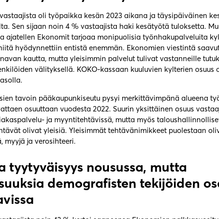
vastaajista oli työpaikka kesän 2023 aikana ja täysipäiväinen ke
ilta. Sen sijaan noin 4 % vastaajista haki kesätyötä tuloksetta. 
 ajatellen Ekonomit tarjoaa monipuolisia työnhakupalveluita kylt
iitä hyödynnettiin entistä enemmän. Ekonomien viestintä saavutti
van kautta, mutta yleisimmin palvelut tulivat vastanneille tutuk
enkilöiden välityksellä. KOKO-kassaan kuuluvien kylterien osuus o
asolla.
osien tavoin pääkaupunkiseutu pysyi merkittävimpänä alueena työ
attaen osuuttaan vuodesta 2022. Suurin yksittäinen osuus vastaaj
iakaspalvelu- ja myyntitehtävissä, mutta myös taloushallinnollise
htävät olivat yleisiä. Yleisimmät tehtävänimikkeet puolestaan oli
, myyjä ja verosihteeri.
ja tyytyväisyys nousussa, mutta
suuksia demografisten tekijöiden os
avissa