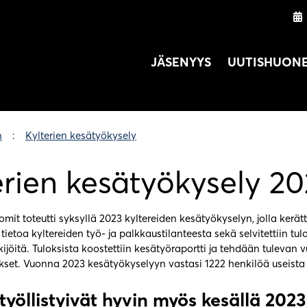
JÄSENYYS
UUTISHUON
n
Kylterien kesätyökysely
erien kesätyökysely 2
t toteutti syksyllä 2023 kyltereiden kesätyökyselyn, jolla kerätt
tietoa kyltereiden työ- ja palkkaustilanteesta sekä selvitettiin tul
kijöitä. Tuloksista koostettiin kesätyöraportti ja tehdään tulevan
kset. Vuonna 2023 kesätyökyselyyn vastasi 1222 henkilöä useista e
 työllistyivät hyvin myös kesällä 2023