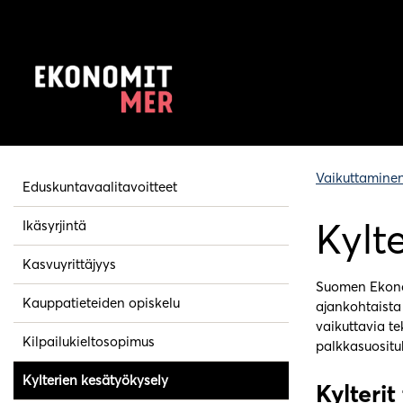
Vaikuttamine
Eduskuntavaalitavoitteet
Kylt
Ikäsyrjintä
Kasvuyrittäjyys
Suomen Ekonomi
Kauppatieteiden opiskelu
ajankohtaista 
vaikuttavia te
Kilpailukieltosopimus
palkkasuositu
Kylterien kesätyökysely
Kylterit