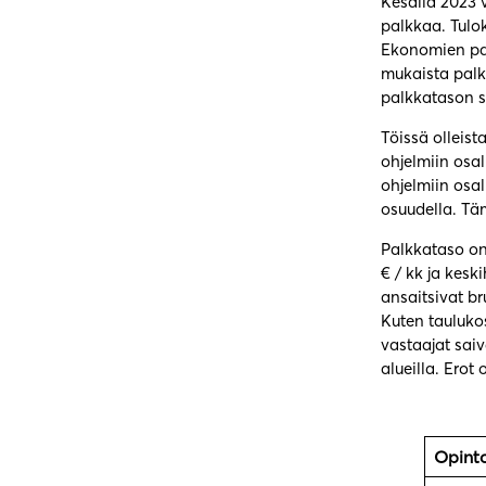
Kesällä 2023 
palkkaa. Tulok
Ekonomien pal
mukaista palk
palkkatason s
Töissä olleist
ohjelmiin osal
ohjelmiin osa
osuudella. Tä
Palkkataso on
€ / kk ja kes
ansaitsivat br
Kuten tauluko
vastaajat sai
alueilla. Erot
Opinto