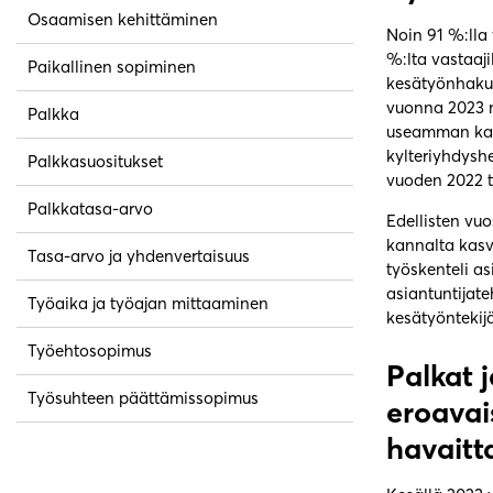
Osaamisen kehittäminen
Noin 91 %:lla 
%:lta vastaaj
Paikallinen sopiminen
kesätyönhakua
vuonna 2023 n
Palkka
useamman kana
kylteriyhdysh
Palkkasuositukset
vuoden 2022 t
Palkkatasa-arvo
Edellisten vu
kannalta kasv
Tasa-arvo ja yhdenvertaisuus
työskenteli as
asiantuntijate
Työaika ja työajan mittaaminen
kesätyöntekijä
Työehtosopimus
Palkat 
Työsuhteen päättämissopimus
eroavai
havaitt