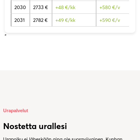
2030
2733 €
+48 €/kk
+580 €/v
2031
2782 €
+49 €/kk
+590 €/v
”
Urapalvelut
Nostetta urallesi
Urapolku ei läheskään aina ole suoraviivainen. Kunhan