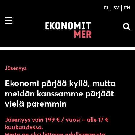
FI
SV
EN
Jäsenyys
Ekonomi pärjää kyllä, mutta
meidän kanssamme pärjäät
vielä paremmin
Jäsenyys vain 199 € / vuosi – alle 17 €
kuukaudessa.
Hinta on yksi liittojen edullisimmista.