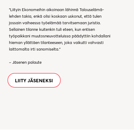
”Liityin Ekonomeihin aikoinaan lähinnä Talouselämä-
lehden takia, enkä olisi koskaan uskonut, että tulen
jossain vaiheessa työelämää tarvitsemaan juristia.
Sellainen tilanne kuitenkin tuli eteen, kun entisen
työpaikkani muutosneuvotteluissa päädyttiin kohdallani
hieman yllättäen tilanteeseen, joka vaikutti vahvasti
laittomalta irti sanomiselta.”
– Jäsenen palaute
LIITY JÄSENEKSI