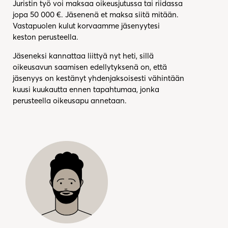
Juristin työ voi maksaa oikeusjutussa tai riidassa
jopa 50 000 €. Jäsenenä et maksa siitä mitään.
Vastapuolen kulut korvaamme jäsenyytesi
keston perusteella.
Jäseneksi kannattaa liittyä nyt heti, sillä
oikeusavun saamisen edellytyksenä on, että
jäsenyys on kestänyt yhdenjaksoisesti vähintään
kuusi kuukautta ennen tapahtumaa, jonka
perusteella oikeusapu annetaan.