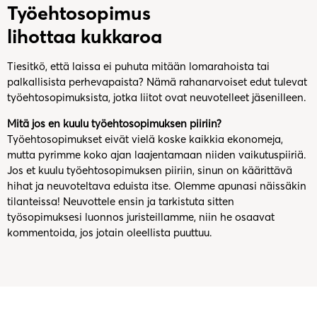
Työehtosopimus
lihottaa kukkaroa
Tiesitkö, että laissa ei puhuta mitään lomarahoista tai
palkallisista perhevapaista? Nämä rahanarvoiset edut tulevat
työehtosopimuksista, jotka liitot ovat neuvotelleet jäsenilleen.
Mitä jos en kuulu työehtosopimuksen piiriin?
Työehtosopimukset eivät vielä koske kaikkia ekonomeja,
mutta pyrimme koko ajan laajentamaan niiden vaikutuspiiriä.
Jos et kuulu työehtosopimuksen piiriin, sinun on käärittävä
hihat ja neuvoteltava eduista itse. Olemme apunasi näissäkin
tilanteissa! Neuvottele ensin ja tarkistuta sitten
työsopimuksesi luonnos juristeillamme, niin he osaavat
kommentoida, jos jotain oleellista puuttuu.