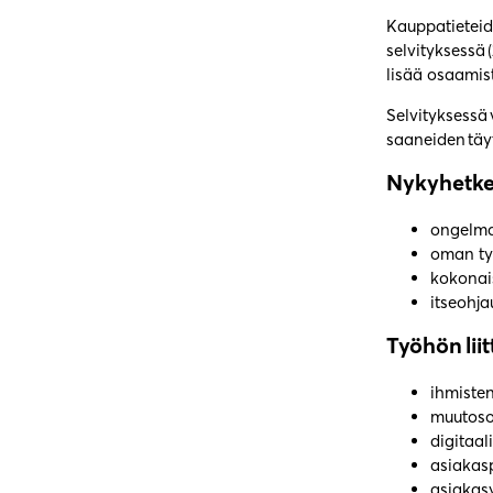
Kauppatieteide
selvityksessä 
lisää osaamis
Selvityksessä 
saaneiden täy
Nykyhetken
ongelma
oman ty
kokonai
itseohj
Työhön lii
ihmiste
muutos
digitaa
asiakas
asiaka