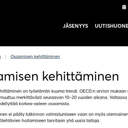
JÄSENYYS
UUTISHUON
n
Osaamisen kehittäminen
misen kehittäminen
hittäminen on työelämän kuuma trendi. OECD:n arvion mukaan n
 muuttuu merkittävästi seuraavan 10–20 vuoden aikana. Valtaosa 
edellyttää korkea-asteen osaamista.
nen ei pääty tutkinnon valmistumiseen vaan on myös olennaine
ötehtävien hoitamiseen tarvitaan yhä uusia taitoja.