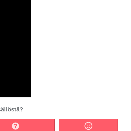
sällöstä?