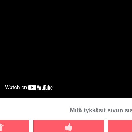
Mitä tykkäsit sivun si