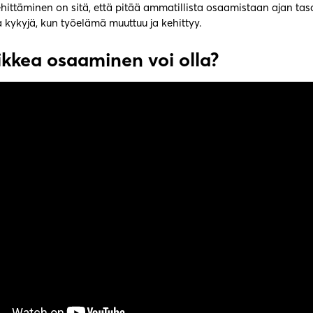
ittäminen on sitä, että pitää ammatillista osaamistaan ajan tasa
ja kykyjä, kun työelämä muuttuu ja kehittyy.
ikkea osaaminen voi olla?