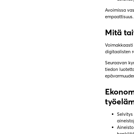
Avoimissa vas
empaattisuus
Mitä ta
Voimakkaasti 
digitaalisten
Seuraavan kym
tiedon luotett
epävarmuude
Ekonomi
työeläm
Selvitys
aineisto
Aineisto
henkilöä