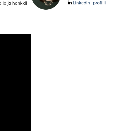
LinkedIn -profiili
lla ja hankkii