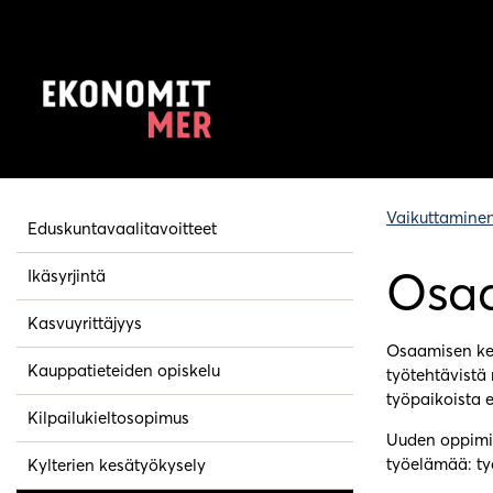
Vaikuttamine
Eduskuntavaalitavoitteet
Osaa
Ikäsyrjintä
Kasvuyrittäjyys
Osaamisen ke
Kauppatieteiden opiskelu
työtehtävistä
työpaikoista 
Kilpailukieltosopimus
Uuden oppimi
työelämää: ty
Kylterien kesätyökysely