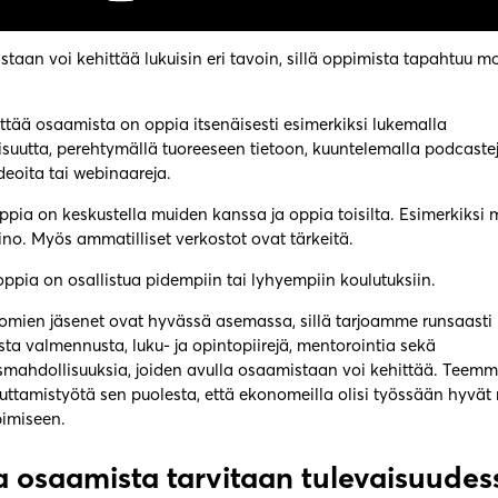
aan voi kehittää lukuisin eri tavoin, sillä oppimista tapahtuu mo
ittää osaamista on oppia itsenäisesti esimerkiksi lukemalla
isuutta, perehtymällä tuoreeseen tietoon, kuuntelemalla podcastej
deoita tai webinaareja.
ppia on keskustella muiden kanssa ja oppia toisilta. Esimerkiksi 
ino. Myös ammatilliset verkostot ovat tärkeitä.
ppia on osallistua pidempiin tai lyhyempiin koulutuksiin.
ien jäsenet ovat hyvässä asemassa, sillä tarjoamme runsaasti 
ta valmennusta, luku- ja opintopiirejä, mentorointia sekä
smahdollisuuksia, joiden avulla osaamistaan voi kehittää. Teem
kuttamistyötä sen puolesta, että ekonomeilla olisi työssään hyvä
pimiseen.
ta osaamista tarvitaan tulevaisuude