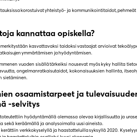
tauksissa korostuivat yhteistyö- ja kommunikointitaidot, pehmeät 
.
itoja kannattaa opiskella?
merkitystään kasvattavaksi taidoksi vastaajat arvioivat tekoälyp
 ratkaisujen ymmärtämisen ja hyödyntämisen.
menen vuoden sisällä tärkeiksi nousevat myös kyky hallita tietoa
avuutta, ongelmanratkaisutaidot, kokonaisuuksien hallinta, itseoh
n sietäminen.
en osaamistarpeet ja tulevaisuude
ä -selvitys
 toteutettiin hyödyntämällä olemassa olevaa kirjallisuutta ja uras
ja sekä keräämällä ja analysoimalla uusi aineisto.
 kerättiin verkkokyselyllä ja haastatteluilla syksyllä 2020. Kyselyy
 ja haastatteluihin osallistui kuusi ekonomia.