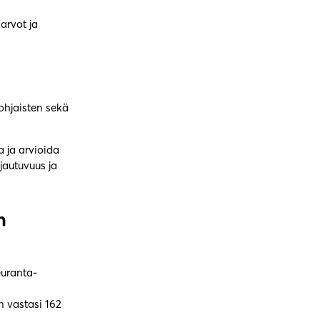
arvot ja
ohjaisten sekä
 ja arvioida
jautuvuus ja
n
euranta-
n vastasi 162