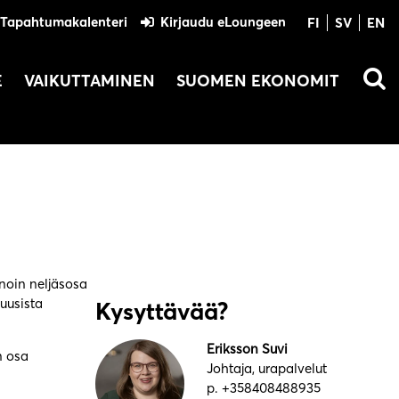
Tapahtumakalenteri
Kirjaudu eLoungeen
FI
SV
EN
E
VAIKUTTAMINEN
SUOMEN EKONOMIT
oin neljäsosa
uusista
Kysyttävää?
Eriksson Suvi
n osa
Johtaja, urapalvelut
p. +358408488935