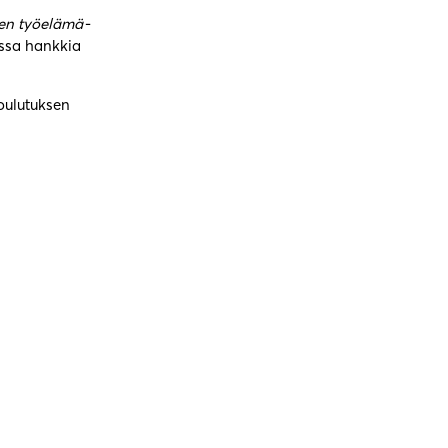
den työelämä
-
dessa hankkia
koulutuksen