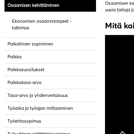
Osaamisen keh
Osaamisen kehittäminen
uusia taitoja 
Ekonomien osaamistarpeet -
Mitä ka
tutkimus
Paikallinen sopiminen
Palkka
Palkkasuositukset
Palkkatasa-arvo
Tasa-arvo ja yhdenvertaisuus
Työaika ja työajan mittaaminen
Työehtosopimus
Työsuhteen päättämissopimus