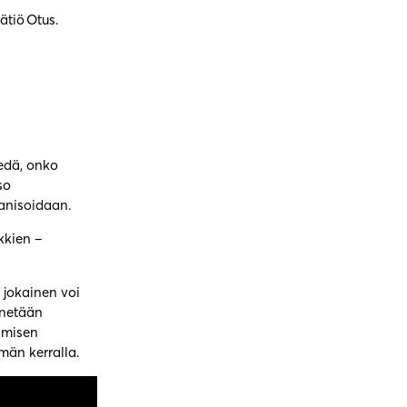
äätiö Otus.
edä, onko
so
ganisoidaan.
kkien –
 jokainen voi
nnetään
tämisen
män kerralla.