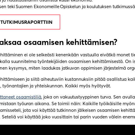
ksen teki Suomen Ekonomeille Opiskelun ja koulutuksen tutkimuss
 TUTKIMUSRAPORTTIIN
aksaa osaamisen kehittämisen?
ittäminen ei ole selkeästi kenenkään vastuulla eivätkä monet ti
kalla suunnitelma työntekijöiden osaamisen kehittämisestä. On i
inen kysymys, miten laadukas jatkuvan oppimisen järjestelmä or
ttämiseen ja siitä aiheutuviin kustannuksiin pitää osallistua kai
n, työnantajien ja yhteiskunnan. Kaikki myös hyötyvät.
taneet osaamistiliä
, joka on vakuutustyyppinen turva. Sen avulla
mistaan työuran aikana. Se toimii näin: Kaikille työikäisille myö
amisseteli, jota voi käyttää tutkinnon jälkeisen osaamisen kehit
 Seteliä voi käyttää joko vuosittain tai parin vuoden välein enem