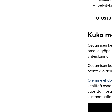
Selvity
TUTUSTU
Kuka m
Osaamisen keh
omalla työpai
yhteiskunnall
Osaamisen kehi
työntekijöide
Olemme ehdot
kehittää osaa
vuosittain osa
kustannuksiin.