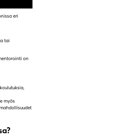
nissa eri
a tai
mentorointi on
koulutuksia,
me myös
t mahdollisuudet
ssa?