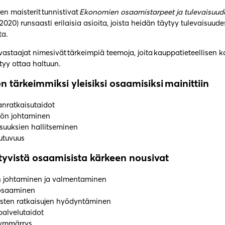
n maisterit tunnistivat
Ekonomien osaamistarpeet ja tulevaisuu
(2020) runsaasti erilaisia asioita, joista heidän täytyy tulevaisuu
ta.
vastaajat nimesivät tärkeimpiä teemoja, joita kauppatieteellisen 
tyy ottaa haltuun.
 tärkeimmiksi yleisiksi osaamisiksi mainittiin
nratkaisutaidot
ön johtaminen
suuksien hallitseminen
autuvuus
ttyvistä osaamisista kärkeen nousivat
n johtaminen ja valmentaminen
osaaminen
listen ratkaisujen hyödyntäminen
palvelutaidot
symmärrys