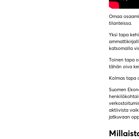
Omaa osaamist
tilanteissa.
Yksi tapa keh
ammattikirjall
katsomalla vi
Toinen tapa o
tähän oiva ke
Kolmas tapa o
Suomen Ekonom
henkilökohtais
verkostoitumi
aktiivista vai
jatkuvaan op
Millais