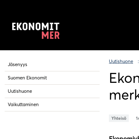
Uutishuone
Jäsenyys
Ekon
Suomen Ekonomit
merk
Uutishuone
Vaikuttaminen
Yhteisö
1
Ekonomiyht