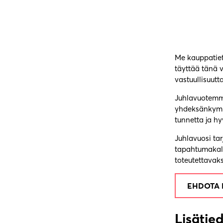
Me kauppatiet
täyttää tänä 
vastuullisuutt
Juhlavuotem
yhdeksänkymme
tunnetta ja hy
Juhlavuosi ta
tapahtumakalen
toteutettavak
EHDOTA 
Lisätied