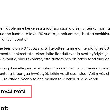
eilijät olemme keskeisessä roolissa suomalaisen yhteiskunnan 
vuonna kunnioitettavat 90 vuotta, ja haluamme juhlistaa merkkivuo
a ja hyvinvointia.
me teema on
90 hyvää työtä
. Tavoitteenamme on tehdä lähes 60 
ntä konkreettista tekoa, jotka ilahduttavat ja ovat hyödyksi ja
vinvointia, sillä uskomme, että auttaminen on paras tapa tulla onn
rjoaa jokaiselle jäsenelle mahdollisuuden osallistua! Seuraa om
teria ja bongaa hyvät työt, joihin voisit osallistua. Voit myös e
si. Tavataan hyvien töiden merkeissä vuoden 2025 aikana!
HYVÄÄ TYÖTÄ
ot: