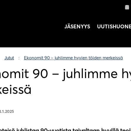
JÄSENYYS
UUTISHUON
Jutut
Ekonomit 90 – juhlimme hyvien töiden merkeissä
omit 90 – juhlimme h
eissä
4.1.2025
eisö juhlistaa 90-vuotista taivaltaan hyvillä teoi