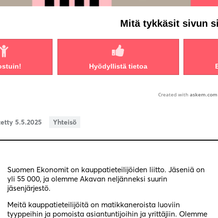
Mitä tykkäsit sivun s
ostuin!
Hyödyllistä tietoa
Created with
askem.com
tetty 5.5.2025
Yhteisö
Suomen Ekonomit on kauppatieteilijöiden liitto. Jäseniä on
yli 55 000, ja olemme Akavan neljänneksi suurin
jäsenjärjestö.
Meitä kauppatieteilijöitä on matikkaneroista luoviin
tyyppeihin ja pomoista asiantuntijoihin ja yrittäjiin. Olemme