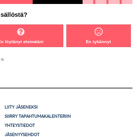
isällöstä?
En löytänyt etsimääni
En tykännyt
LIITY JÄSENEKSI
SIIRRY TAPAHTUMAKALENTERIIN
YHTEYSTIEDOT
JÄSENYYSEHDOT