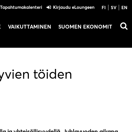
Tapahtumakalenteri
Kirjaudu eLoungeen
FI
SV
EN
E
VAIKUTTAMINEN
SUOMEN EKONOMIT
yvien töiden
lla ja yhteisöllisyydellä. Juhlavuoden aikana