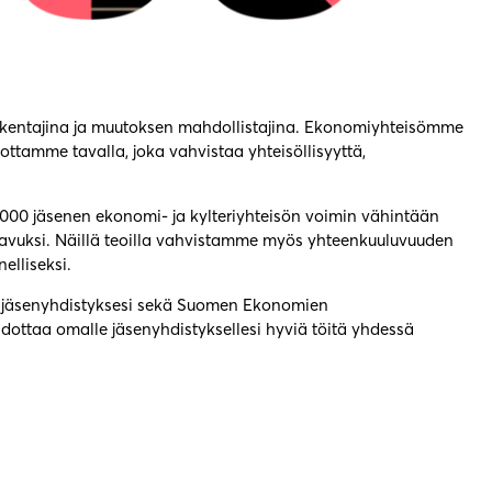
rakentajina ja muutoksen mahdollistajina. Ekonomiyhteisömme
ttamme tavalla, joka vahvistaa yhteisöllisyyttä,
000 jäsenen ekonomi- ja kylteriyhteisön voimin vähintään
 avuksi. Näillä teoilla vahvistamme myös yhteenkuuluvuuden
elliseksi.
an jäsenyhdistyksesi sekä Suomen Ekonomien
hdottaa omalle jäsenyhdistyksellesi hyviä töitä yhdessä