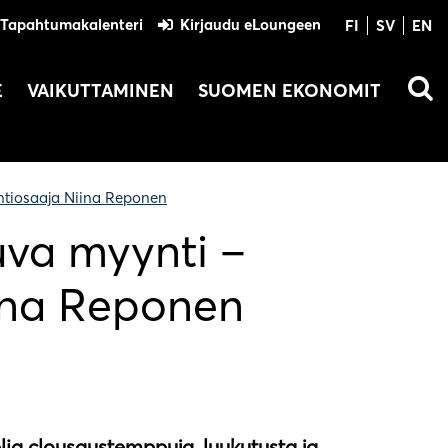
Tapahtumakalenteri
Kirjaudu eLoungeen
FI
SV
EN
E
VAIKUTTAMINEN
SUOMEN EKONOMIT
ntiosaaja Niina Reponen
uva myynti –
ina Reponen
elia clousaustemppuja, luukutusta ja