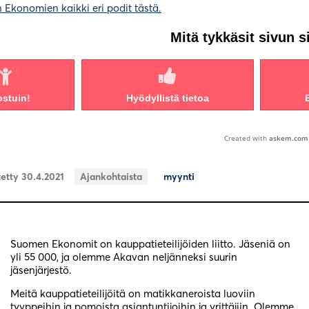
Ekonomien kaikki eri podit tästä.
Mitä tykkäsit sivun s
ostuin!
Hyödyllistä tietoa
Created with
askem.com
tetty 30.4.2021
Ajankohtaista
myynti
Suomen Ekonomit on kauppatieteilijöiden liitto. Jäseniä on
yli 55 000, ja olemme Akavan neljänneksi suurin
jäsenjärjestö.
Meitä kauppatieteilijöitä on matikkaneroista luoviin
tyyppeihin ja pomoista asiantuntijoihin ja yrittäjiin. Olemme