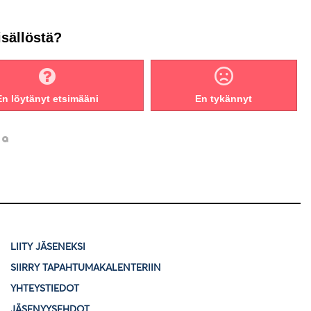
isällöstä?
En löytänyt etsimääni
En tykännyt
LIITY JÄSENEKSI
SIIRRY TAPAHTUMAKALENTERIIN
YHTEYSTIEDOT
JÄSENYYSEHDOT