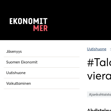
Uutishuone
Jäsenyys
#Tal
Suomen Ekonomit
vier
Uutishuone
Vaikuttaminen
Ajankohtaist
Ahdistelev