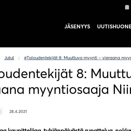
JÄSENYYS
UUTISHUON
Jutut
#Taloudentekijät 8: Muuttuva myynti – vieraana myy
oudentekijät 8: Muutt
aana myyntiosaaja Ni
a
28.4.2021
aa kaupittelijaa, tyhjänpäivästä rupattelua, nokk