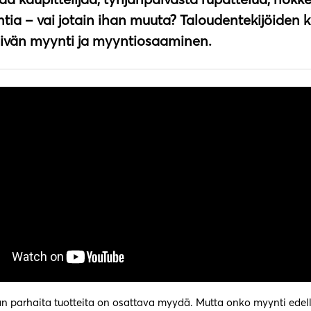
tia – vai jotain ihan muuta? Taloudentekijöiden 
ivän myynti ja myyntiosaaminen.
 parhaita tuotteita on osattava myydä. Mutta onko myynti edelle