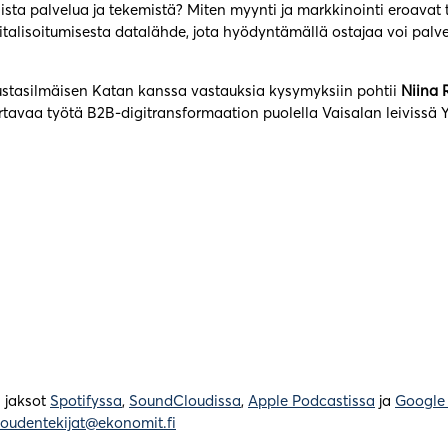
sta palvelua ja tekemistä? Miten myynti ja markkinointi eroavat t
italisoitumisesta datalähde, jota hyödyntämällä ostajaa voi palv
ustasilmäisen Katan kanssa vastauksia kysymyksiin pohtii
Niina
rtavaa työtä B2B-digitransformaation puolella Vaisalan leivissä 
a jaksot
Spotifyssa
,
SoundCloudissa
,
Apple Podcastissa
ja
Google
loudentekijat@ekonomit.fi