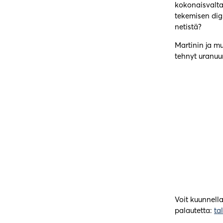
kokonaisvaltai
tekemisen dig
netistä?
Martinin ja m
tehnyt uranuu
Voit kuunnell
palautetta:
ta