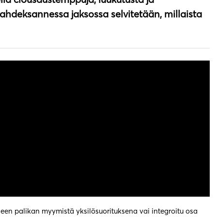
kahdeksannessa jaksossa selvitetään, millaista
en palikan myymistä yksilösuorituksena vai integroitu osa