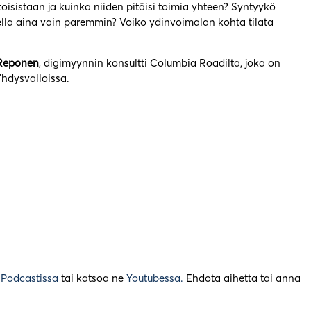
oisistaan ja kuinka niiden pitäisi toimia yhteen? Syntyykö
ella aina vain paremmin? Voiko ydinvoimalan kohta tilata
 Reponen
, digimyynnin konsultti Columbia Roadilta, joka on
Yhdysvalloissa.
 Podcastissa
tai katsoa ne
Youtubessa.
Ehdota aihetta tai anna