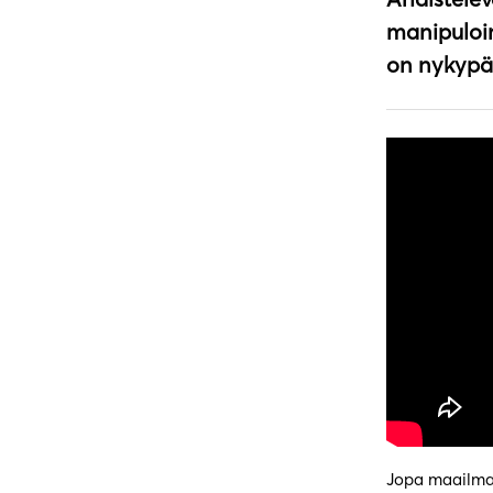
manipuloin
on nykypä
Jopa maailman