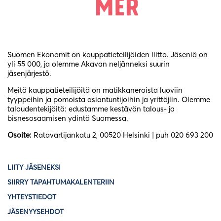
Suomen Ekonomit on kauppatieteilijöiden liitto. Jäseniä on
yli 55 000, ja olemme Akavan neljänneksi suurin
jäsenjärjestö.
Meitä kauppatieteilijöitä on matikkaneroista luoviin
tyyppeihin ja pomoista asiantuntijoihin ja yrittäjiin. Olemme
taloudentekijöitä: edustamme kestävän talous- ja
bisnesosaamisen ydintä Suomessa.
Osoite:
Ratavartijankatu 2, 00520 Helsinki | puh 020 693 200
LIITY JÄSENEKSI
SIIRRY TAPAHTUMAKALENTERIIN
YHTEYSTIEDOT
JÄSENYYSEHDOT