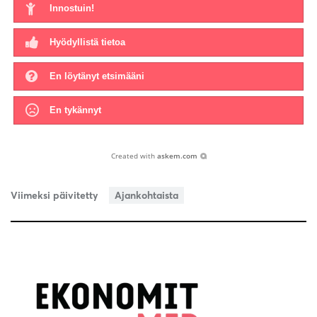
Innostuin!
Hyödyllistä tietoa
En löytänyt etsimääni
En tykännyt
Created with
askem.com
Viimeksi päivitetty
Ajankohtaista