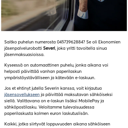
Saitko puhelun numerosta 04573962884? Se oli Ekonomien
jäsenpalvelurobotti
Severi
, joka yritti tavoitella sinua
jäsenmaksuasioissa.
Kyseessä on automaattinen puhelu, jonka aikana voi
helposti päivittää vanhan paperilaskun
ympäristöystävälliseen ja kätevään e-laskuun.
Jos et ehtinyt jutella Severin kanssa, voit kirjautua
jäsensovellukseen
ja päivittää maksutavan sähköiseksi
siellä. Valittavana on e-laskun lisäksi MobilePay ja
sähköpostilasku. Veloitamme tulevaisuudessa
paperilaskusta kolmen euron laskutuslisän.
Kaikki, jotka siirtyvät loppuvuoden aikana sähköiseen