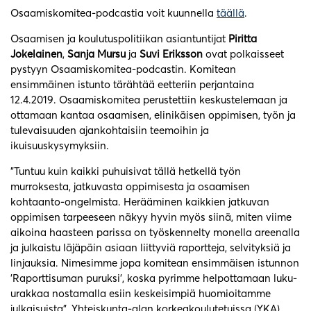
Osaamiskomitea-podcastia voit kuunnella
täällä
.
Osaamisen ja koulutuspolitiikan asiantuntijat
Piritta
Jokelainen
,
Sanja Mursu
ja
Suvi Eriksson
ovat polkaisseet
pystyyn Osaamiskomitea-podcastin. Komitean
ensimmäinen istunto tärähtää eetteriin perjantaina
12.4.2019. Osaamiskomitea perustettiin keskustelemaan ja
ottamaan kantaa osaamisen, elinikäisen oppimisen, työn ja
tulevaisuuden ajankohtaisiin teemoihin ja
ikuisuuskysymyksiin.
”Tuntuu kuin kaikki puhuisivat tällä hetkellä työn
murroksesta, jatkuvasta oppimisesta ja osaamisen
kohtaanto-ongelmista. Herääminen kaikkien jatkuvan
oppimisen tarpeeseen näkyy hyvin myös siinä, miten viime
aikoina haasteen parissa on työskennelty monella areenalla
ja julkaistu läjäpäin asiaan liittyviä raportteja, selvityksiä ja
linjauksia. Nimesimme jopa komitean ensimmäisen istunnon
’Raporttisuman puruksi’, koska pyrimme helpottamaan luku-
urakkaa nostamalla esiin keskeisimpiä huomioitamme
julkaisuista”, Yhteiskunta-alan korkeakoulutetuissa (YKA)