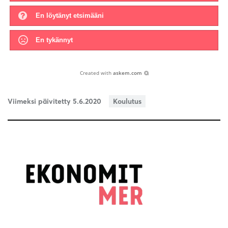
En löytänyt etsimääni
En tykännyt
Created with
askem.com
Viimeksi päivitetty 5.6.2020
Koulutus