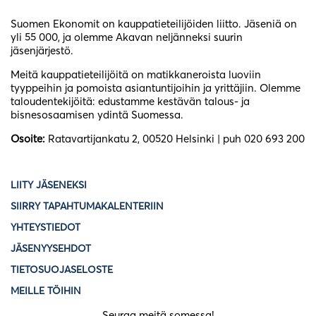
Suomen Ekonomit on kauppatieteilijöiden liitto. Jäseniä on
yli 55 000, ja olemme Akavan neljänneksi suurin
jäsenjärjestö.
Meitä kauppatieteilijöitä on matikkaneroista luoviin
tyyppeihin ja pomoista asiantuntijoihin ja yrittäjiin. Olemme
taloudentekijöitä: edustamme kestävän talous- ja
bisnesosaamisen ydintä Suomessa.
Osoite:
Ratavartijankatu 2, 00520 Helsinki | puh 020 693 200
LIITY JÄSENEKSI
SIIRRY TAPAHTUMAKALENTERIIN
YHTEYSTIEDOT
JÄSENYYSEHDOT
TIETOSUOJASELOSTE
MEILLE TÖIHIN
Seuraa meitä somessa!