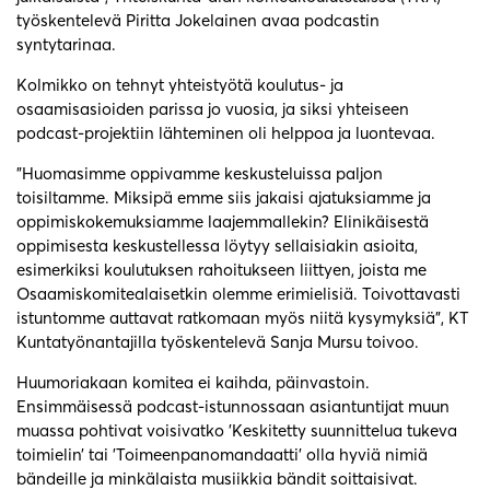
työskentelevä Piritta Jokelainen avaa podcastin
syntytarinaa.
Kolmikko on tehnyt yhteistyötä koulutus- ja
osaamisasioiden parissa jo vuosia, ja siksi yhteiseen
podcast-projektiin lähteminen oli helppoa ja luontevaa.
”Huomasimme oppivamme keskusteluissa paljon
toisiltamme. Miksipä emme siis jakaisi ajatuksiamme ja
oppimiskokemuksiamme laajemmallekin? Elinikäisestä
oppimisesta keskustellessa löytyy sellaisiakin asioita,
esimerkiksi koulutuksen rahoitukseen liittyen, joista me
Osaamiskomitealaisetkin olemme erimielisiä. Toivottavasti
istuntomme auttavat ratkomaan myös niitä kysymyksiä”, KT
Kuntatyönantajilla työskentelevä Sanja Mursu toivoo.
Huumoriakaan komitea ei kaihda, päinvastoin.
Ensimmäisessä podcast-istunnossaan asiantuntijat muun
muassa pohtivat voisivatko ’Keskitetty suunnittelua tukeva
toimielin’ tai ’Toimeenpanomandaatti’ olla hyviä nimiä
bändeille ja minkälaista musiikkia bändit soittaisivat.