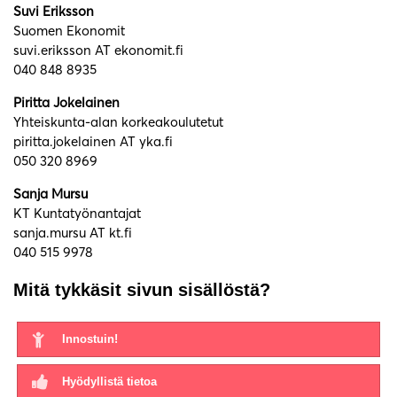
Suvi Eriksson
Suomen Ekonomit
suvi.eriksson AT ekonomit.fi
040 848 8935
Piritta Jokelainen
Yhteiskunta-alan korkeakoulutetut
piritta.jokelainen AT yka.fi
050 320 8969
Sanja Mursu
KT Kuntatyönantajat
sanja.mursu AT kt.fi
040 515 9978
Mitä tykkäsit sivun sisällöstä?
Innostuin!
Hyödyllistä tietoa