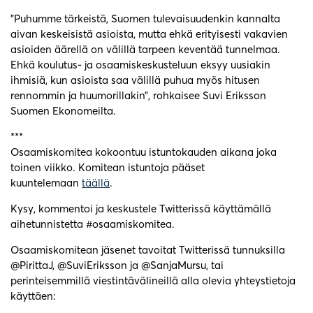
”Puhumme tärkeistä, Suomen tulevaisuudenkin kannalta
aivan keskeisistä asioista, mutta ehkä erityisesti vakavien
asioiden äärellä on välillä tarpeen keventää tunnelmaa.
Ehkä koulutus- ja osaamiskeskusteluun eksyy uusiakin
ihmisiä, kun asioista saa välillä puhua myös hitusen
rennommin ja huumorillakin”, rohkaisee Suvi Eriksson
Suomen Ekonomeilta.
***
Osaamiskomitea kokoontuu istuntokauden aikana joka
toinen viikko. Komitean istuntoja pääset
kuuntelemaan
täällä
.
Kysy, kommentoi ja keskustele Twitterissä käyttämällä
aihetunnistetta #osaamiskomitea.
Osaamiskomitean jäsenet tavoitat Twitterissä tunnuksilla
@PirittaJ, @SuviEriksson ja @SanjaMursu, tai
perinteisemmillä viestintävälineillä alla olevia yhteystietoja
käyttäen: