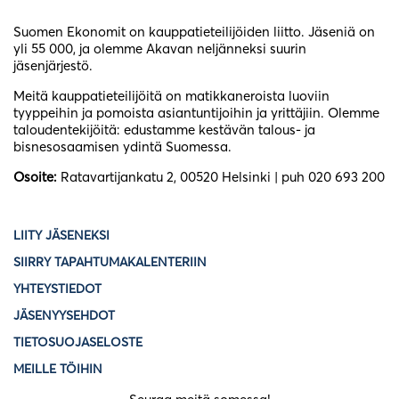
Suomen Ekonomit on kauppatieteilijöiden liitto. Jäseniä on
yli 55 000, ja olemme Akavan neljänneksi suurin
jäsenjärjestö.
Meitä kauppatieteilijöitä on matikkaneroista luoviin
tyyppeihin ja pomoista asiantuntijoihin ja yrittäjiin. Olemme
taloudentekijöitä: edustamme kestävän talous- ja
bisnesosaamisen ydintä Suomessa.
Osoite:
Ratavartijankatu 2, 00520 Helsinki | puh 020 693 200
LIITY JÄSENEKSI
SIIRRY TAPAHTUMAKALENTERIIN
YHTEYSTIEDOT
JÄSENYYSEHDOT
TIETOSUOJASELOSTE
MEILLE TÖIHIN