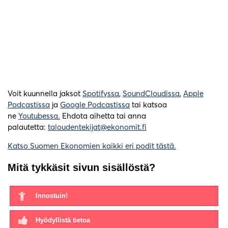
Voit kuunnella jaksot
Spotifyssa
,
SoundCloudissa
,
Apple
Podcastissa
ja
Google Podcastissa
tai katsoa
ne
Youtubessa.
Ehdota aihetta tai anna
palautetta:
taloudentekijat@ekonomit.fi
Katso Suomen Ekonomien kaikki eri podit tästä.
Mitä tykkäsit sivun sisällöstä?
Innostuin!
Hyödyllistä tietoa