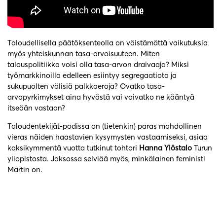
Taloudellisella päätöksenteolla on väistämättä vaikutuksia
myös yhteiskunnan tasa-arvoisuuteen. Miten
talouspolitiikka voisi olla tasa-arvon draivaaja? Miksi
työmarkkinoilla edelleen esiintyy segregaatiota ja
sukupuolten välisiä palkkaeroja? Ovatko tasa-
arvopyrkimykset aina hyvästä vai voivatko ne kääntyä
itseään vastaan?
Taloudentekijät-podissa on (tietenkin) paras mahdollinen
vieras näiden haastavien kysymysten vastaamiseksi, asiaa
kaksikymmentä vuotta tutkinut tohtori
Hanna Ylöstalo
Turun
yliopistosta. Jaksossa selviää myös, minkälainen feministi
Martin on.