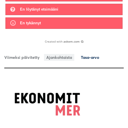
En löytänyt etsimääni
En tykännyt
Created with
askem.com
Viimeksi päivitetty
Ajankohtaista
Tasa-arvo