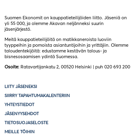
Suomen Ekonomit on kauppatieteilijöiden liitto. Jäseniä on
yli 55 000, ja olemme Akavan neljänneksi suurin
jäsenjärjestö.
Meitä kauppatieteilijöitä on matikkaneroista luoviin
tyyppeihin ja pomoista asiantuntijoihin ja yrittäjiin. Olemme
taloudentekijöitä: edustamme kestävän talous- ja
bisnesosaamisen ydintä Suomessa.
Osoite:
Ratavartijankatu 2, 00520 Helsinki | puh 020 693 200
LIITY JÄSENEKSI
SIIRRY TAPAHTUMAKALENTERIIN
YHTEYSTIEDOT
JÄSENYYSEHDOT
TIETOSUOJASELOSTE
MEILLE TÖIHIN