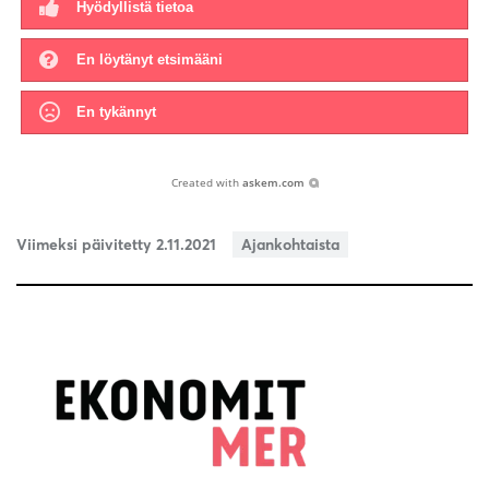
Hyödyllistä tietoa
En löytänyt etsimääni
En tykännyt
Created with
askem.com
Viimeksi päivitetty 2.11.2021
Ajankohtaista