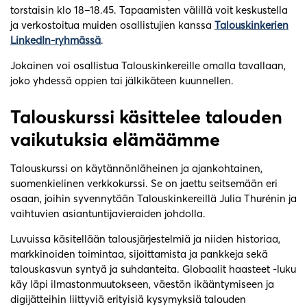
torstaisin klo 18–18.45. Tapaamisten välillä voit keskustella
ja verkostoitua muiden osallistujien kanssa
Talouskinkerien
LinkedIn-ryhmässä
.
Jokainen voi osallistua Talouskinkereille omalla tavallaan,
joko yhdessä oppien tai jälkikäteen kuunnellen.
Talouskurssi käsittelee talouden
vaikutuksia elämäämme
Talouskurssi on käytännönläheinen ja ajankohtainen,
suomenkielinen verkkokurssi. Se on jaettu seitsemään eri
osaan, joihin syvennytään Talouskinkereillä Julia Thurénin ja
vaihtuvien asiantuntijavieraiden johdolla.
Luvuissa käsitellään talousjärjestelmiä ja niiden historiaa,
markkinoiden toimintaa, sijoittamista ja pankkeja sekä
talouskasvun syntyä ja suhdanteita. Globaalit haasteet -luku
käy läpi ilmastonmuutokseen, väestön ikääntymiseen ja
digijätteihin liittyviä erityisiä kysymyksiä talouden