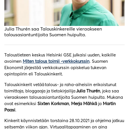
Julia Thurén saa Talouskinkereille vieraakseen
talousasiantuntijoita Suomen huipulta.
Taloustieteen keskus Helsinki GSE julkaisi uuden, kaikille
avoimen
Miten talous toimii -verkkokurssin
. Suomen
Ekonomit järjestää verkkokurssin opiskelua tukevan
opintopiirin eli Talouskinkerit.
Talouskinkerit vetää talous- ja raha-aiheisiin erikoistunut
toimittaja, bloggaaja ja tietokirjailija
Julia Thurén
, joka saa
vieraakseen talousasiantuntijoita Suomen huipulta. Mukana
ovat esimerkiksi
Sixten Korkman
,
Merja Mähkä
ja
Martin
Paasi
.
Kinkerit käynnistetään torstaina 28.10.2021 ja ohjelma jatkuu
seitsemän viikon ajan. Virtuaalitapaaminen on aina