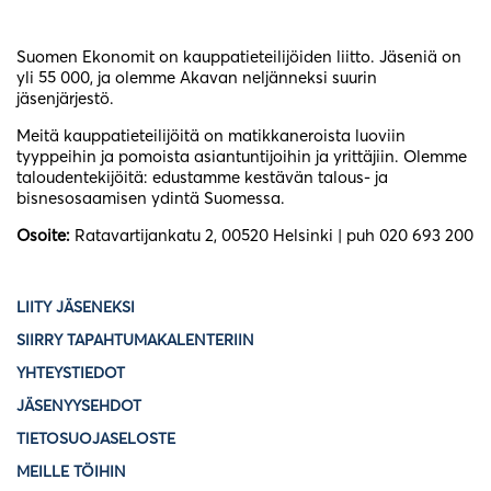
Suomen Ekonomit on kauppatieteilijöiden liitto. Jäseniä on
yli 55 000, ja olemme Akavan neljänneksi suurin
jäsenjärjestö.
Meitä kauppatieteilijöitä on matikkaneroista luoviin
tyyppeihin ja pomoista asiantuntijoihin ja yrittäjiin. Olemme
taloudentekijöitä: edustamme kestävän talous- ja
bisnesosaamisen ydintä Suomessa.
Osoite:
Ratavartijankatu 2, 00520 Helsinki | puh 020 693 200
LIITY JÄSENEKSI
SIIRRY TAPAHTUMAKALENTERIIN
YHTEYSTIEDOT
JÄSENYYSEHDOT
TIETOSUOJASELOSTE
MEILLE TÖIHIN