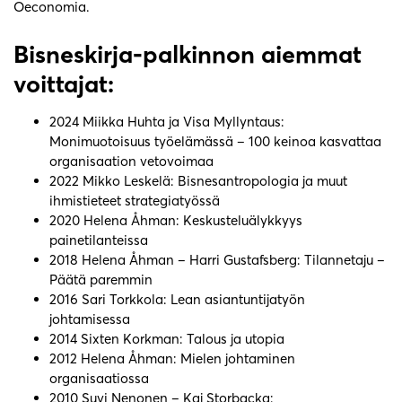
Oeconomia.
Bisneskirja-palkinnon aiemmat
voittajat:
2024 Miikka Huhta ja Visa Myllyntaus:
Monimuotoisuus työelämässä – 100 keinoa kasvattaa
organisaation vetovoimaa
2022 Mikko Leskelä: Bisnesantropologia ja muut
ihmistieteet strategiatyössä
2020 Helena Åhman: Keskusteluälykkyys
painetilanteissa
2018 Helena Åhman – Harri Gustafsberg: Tilannetaju –
Päätä paremmin
2016 Sari Torkkola: Lean asiantuntijatyön
johtamisessa
2014 Sixten Korkman: Talous ja utopia
2012 Helena Åhman: Mielen johtaminen
organisaatiossa
2010 Suvi Nenonen – Kaj Storbacka: