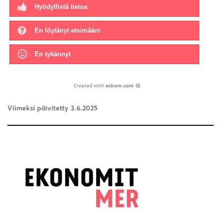
Hyödyllistä tietoa
En löytänyt etsimääni
En tykännyt
Created with
askem.com
Viimeksi päivitetty 3.6.2025