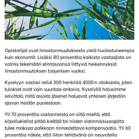
Opiskelijat ovat ilmastonmuutoksesta vielä huolestuneempia
kuin ekonomit. Lisäksi 80 prosenttia kaikista vastaajista on
valmis tekemään elintasoonsa liittyviä heikennyksiä
ilmastonmuutoksen torjumisen vuoksi.
Kyselyyn vastasi reilut 300 henkilöä 4000:n otoksesta, joten
tulokset ovat vain suuntaa-antavia. Kyselyllä halusimme
selvittää, mitä asioita jäsenet haluavat yhteisen järjestön
ajavan heidän puolestaan.
Yli 70 prosenttia vastanneista on siltä mieltä, että
kilpailukiellot pitää kieltää tai niiden sidonnaisuusajalta
tulee maksaa palkkaan rinnastettava kompensaatio. Yli 60
prosenttia näkee, että liiton tehtävänä on neuvotella