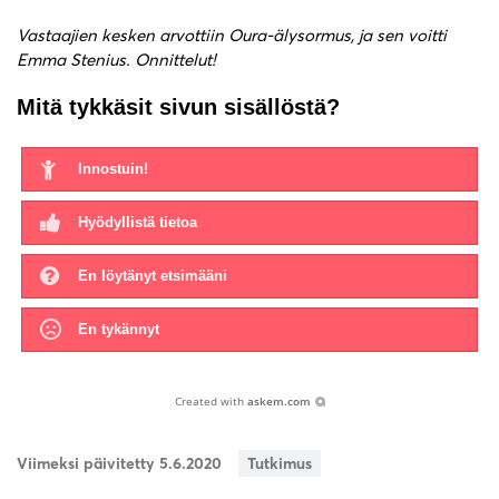
Vastaajien kesken arvottiin Oura-älysormus, ja sen voitti
Emma Stenius. Onnittelut!
Mitä tykkäsit sivun sisällöstä?
Innostuin!
Hyödyllistä tietoa
En löytänyt etsimääni
En tykännyt
Created with
askem.com
Viimeksi päivitetty 5.6.2020
Tutkimus