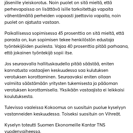
jäsenille yleiskorotus. Noin puolet on sitä mieltä, että
perhevapaissa on lisättävä isille tarkoitettuja vapaita
vähentämällä perheiden vapaasti jaettavia vapaita, noin
puolet on ajatusta vastaan.
Paikallisessa sopimisessa 45 prosenttia on sitä mieltä, että
parasta on, kun sopimisen tekee henkilöstön edustaja
työntekijöiden puolesta. Vajaa 40 prosenttia pitää parhaana,
että jokainen työntekijä sopii itse.
Jos seuraavalla hallituskaudella pitää säästää, eniten
kannatusta vastaajien keskuudessa saa kulutuksen
verotuksen korottaminen. Seuraavaksi eniten ollaan
valmiita säästämään yritysten tukemisesta ja pääoman
verotuksen korottamisella. Yksikään vastaajista ei leikkaisi
koulutuksesta.
Tulevissa vaaleissa Kokoomus on suosituin puolue kyselyyn
vastanneiden keskuudessa. Toiseksi suosituin on Vihreät.
Kyselyn toteutti Suomen Ekonomeille Kantar TNS
vuodenvaiheessa.