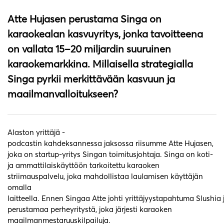
Atte Hujasen perustama Singa on
karaokealan kasvuyritys, jonka tavoitteena
on vallata 15–20 miljardin suuruinen
karaokemarkkina. Millaisella strategialla
Singa pyrkii merkittävään kasvuun ja
maailmanvalloitukseen?
Alaston yrittäjä -
podcastin kahdeksannessa jaksossa riisumme Atte Hujasen,
joka on startup-yritys Singan toimitusjohtaja. Singa on koti-
ja ammattilaiskäyttöön tarkoitettu karaoken
striimauspalvelu, joka mahdollistaa laulamisen käyttäjän
omalla
laitteella. Ennen Singaa Atte johti yrittäjyystapahtuma Slushia 
perustamaa perheyritystä, joka järjesti karaoken
maailmanmestaruuskilpailuja.