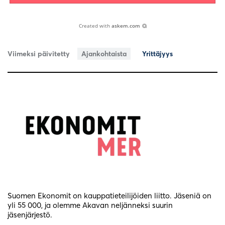
Created with
askem.com
Viimeksi päivitetty
Ajankohtaista
Yrittäjyys
Suomen Ekonomit on kauppatieteilijöiden liitto. Jäseniä on
yli 55 000, ja olemme Akavan neljänneksi suurin
jäsenjärjestö.