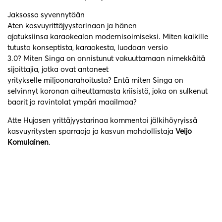
Jaksossa syvennytään
Aten kasvuyrittäjyystarinaan ja hänen
ajatuksiinsa karaokealan modernisoimiseksi. Miten kaikille
tutusta konseptista, karaokesta, luodaan versio
3.0? Miten Singa on onnistunut vakuuttamaan nimekkäitä
sijoittajia, jotka ovat antaneet
yritykselle miljoonarahoitusta? Entä miten Singa on
selvinnyt koronan aiheuttamasta kriisistä, joka on sulkenut
baarit ja ravintolat ympäri maailmaa?
Atte Hujasen yrittäjyystarinaa kommentoi jälkihöyryissä
kasvuyritysten sparraaja ja kasvun mahdollistaja
Veijo
Komulainen
.