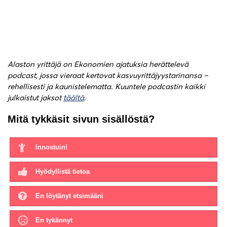
Alaston yrittäjä on Ekonomien ajatuksia herättelevä
podcast, jossa vieraat kertovat kasvuyrittäjyystarinansa –
rehellisesti ja kaunistelematta.
Kuuntele podcastin kaikki
julkaistut jaksot
täältä
.
Mitä tykkäsit sivun sisällöstä?
Innostuin!
Hyödyllistä tietoa
En löytänyt etsimääni
En tykännyt