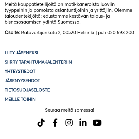
Meitä kauppatieteilijöitä on matikkaneroista luoviin
tyyppeihin ja pomoista asiantuntijoihin ja yrittäjiin. Olemme
taloudentekijöitä: edustamme kestävän talous- ja
bisnesosaamisen ydintä Suomessa.
Osoite:
Ratavartijankatu 2, 00520 Helsinki | puh 020 693 200
LIITY JÄSENEKSI
SIIRRY TAPAHTUMAKALENTERIIN
YHTEYSTIEDOT
JÄSENYYSEHDOT
TIETOSUOJASELOSTE
MEILLE TÖIHIN
Seuraa meitä somessa!