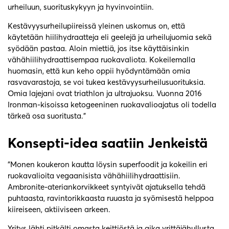
urheiluun, suorituskykyyn ja hyvinvointiin.
Kestävyysurheilupiireissä yleinen uskomus on, että
käytetään hiilihydraatteja eli geelejä ja urheilujuomia sekä
syödään pastaa. Aloin miettiä, jos itse käyttäisinkin
vähähiilihydraattisempaa ruokavaliota. Kokeilemalla
huomasin, että kun keho oppii hyödyntämään omia
rasvavarastoja, se voi tukea kestävyysurheilusuorituksia.
Omia lajejani ovat triathlon ja ultrajuoksu. Vuonna 2016
Ironman-kisoissa ketogeeninen ruokavalioajatus oli todella
tärkeä osa suoritusta.”
Konsepti-idea saatiin Jenkeistä
”Monen koukeron kautta löysin superfoodit ja kokeilin eri
ruokavalioita vegaanisista vähähiilihydraattisiin.
Ambronite-ateriankorvikkeet syntyivät ajatuksella tehdä
puhtaasta, ravintorikkaasta ruuasta ja syömisestä helppoa
kiireiseen, aktiiviseen arkeen.
Yritys lähti pitkälti omasta keittiöstä ja aika yrittäjähullusta