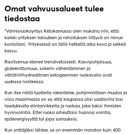
Omat vahvuusalueet tulee
tiedostaa
”Valmisruokayritys Ketokamussa olen mukana niin, että
kaikki yrityksen talouteen ja rahoituksen liittyvä on minun
kontollani. Yrityksessä on tällä hetkellä aika kova ja selkeä
kasvu.
Ravitsemus etenee trendivetoisesti. Kasvipohjaisuus,
gluteenittomuus, sokerin vähentäminen ja
vähähiilihydraattinen ketogeeninen ruokavalio ovat
uudessa nosteessa.
Kun itse näitä tuotteita rakentelee, pohjimmiltaan muutos ja
visio maailmasta on se, että kaupassa olisi saatavilla tosi
laadukkaita elintarvikkeita ja ruokaa, joka tukisi ihmisten
hyvinvointia. Ettei ruoka aiheuttaisi huonoa vointia,
epäenergisyyttä tai jopa sairauksia.
Kun yrittäjäksi lähtee, se on enemmän maraton kuin 400