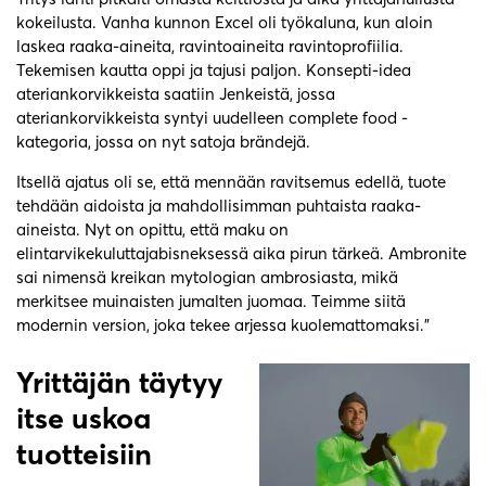
kokeilusta. Vanha kunnon Excel oli työkaluna, kun aloin
laskea raaka-aineita, ravintoaineita ravintoprofiilia.
Tekemisen kautta oppi ja tajusi paljon. Konsepti-idea
ateriankorvikkeista saatiin Jenkeistä, jossa
ateriankorvikkeista syntyi uudelleen complete food -
kategoria, jossa on nyt satoja brändejä.
Itsellä ajatus oli se, että mennään ravitsemus edellä, tuote
tehdään aidoista ja mahdollisimman puhtaista raaka-
aineista. Nyt on opittu, että maku on
elintarvikekuluttajabisneksessä aika pirun tärkeä. Ambronite
sai nimensä kreikan mytologian ambrosiasta, mikä
merkitsee muinaisten jumalten juomaa. Teimme siitä
modernin version, joka tekee arjessa kuolemattomaksi.”
Yrittäjän täytyy
itse uskoa
tuotteisiin