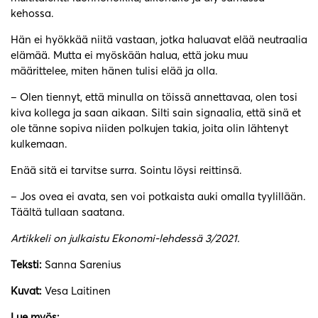
kehossa.
Hän ei hyökkää niitä vastaan, jotka haluavat elää neutraalia
elämää. Mutta ei myöskään halua, että joku muu
määrittelee, miten hänen tulisi elää ja olla.
– Olen tiennyt, että minulla on töissä annettavaa, olen tosi
kiva kollega ja saan aikaan. Silti sain signaalia, että sinä et
ole tänne sopiva niiden polkujen takia, joita olin lähtenyt
kulkemaan.
Enää sitä ei tarvitse surra. Sointu löysi reittinsä.
– Jos ovea ei avata, sen voi potkaista auki omalla tyylillään.
Täältä tullaan saatana.
Artikkeli on julkaistu Ekonomi-lehdessä 3/2021.
Teksti:
Sanna Sarenius
Kuvat:
Vesa Laitinen
Lue myös: