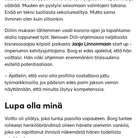
väärää. Muuten en pystyisi seisomaan valintojeni takana.
Enää en tekisi tuollaista sekoilurealitya. Mutta sama
ihminen olen kuin silloinkin.
Diiliin mukaan lähteminen vaati korona-ajan ja tapahtuma-
alalla loppuneet työt. Nelosen Diili-ohjelmassa neljätoista
bisnesosaajaa kilpaili paikasta
Jaajo Linnonmaan
start up -
imperiumin kehitysjohtajana. Borg ei edes ajatellut, että hän
voittaisi. Hän näki ohjelman enemmänkin tilaisuutena
esitellä potentiaaliaan.
– Ajattelin, että voisi olla profiilia nostattava juttu
työmarkkinoilla, jos pääsisin edes parin jakson verran
näyttämään, että minulta löytyy kompetenssia.
Lupa olla minä
Voitto oli yllätys, joka tuntui passilta vapauteen. Borg tuntee
rohkean henkilöbrändinsä olleen hänelle aiemmin vankila,
joka on rajoittanut ihmisiä näkemästä hänen todellista