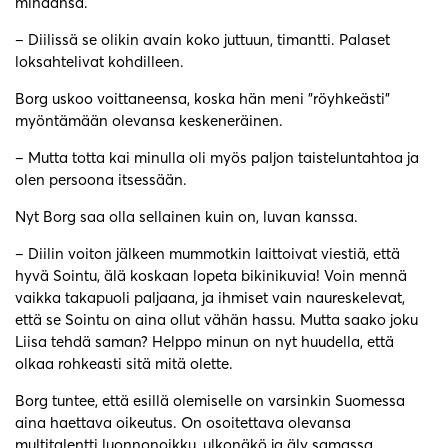
minäänsä.
– Diilissä se olikin avain koko juttuun, timantti. Palaset
loksahtelivat kohdilleen.
Borg uskoo voittaneensa, koska hän meni ”röyhkeästi”
myöntämään olevansa keskeneräinen.
– Mutta totta kai minulla oli myös paljon taisteluntahtoa ja
olen persoona itsessään.
Nyt Borg saa olla sellainen kuin on, luvan kanssa.
– Diilin voiton jälkeen mummotkin laittoivat viestiä, että
hyvä Sointu, älä koskaan lopeta bikinikuvia! Voin mennä
vaikka takapuoli paljaana, ja ihmiset vain naureskelevat,
että se Sointu on aina ollut vähän hassu. Mutta saako joku
Liisa tehdä saman? Helppo minun on nyt huudella, että
olkaa rohkeasti sitä mitä olette.
Borg tuntee, että esillä olemiselle on varsinkin Suomessa
aina haettava oikeutus. On osoitettava olevansa
multitalentti luonnonoikku, ulkonäkö ja äly samassa