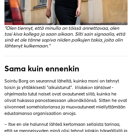
”Olen tiennyt, että minulla on töissä annettavaa, olen
tosi kiva kollega ja saan aikaan. Silti sain signaalia, että
sinä et ole tänne sopiva niiden polkujen takia, joita olin
lähtenyt kulkemaan.”
Sama kuin ennenkin
Sointu Borg on seurannut läheltä, kuinka moni on tehnyt
toisin ja yhtäkkisesti ”aikuistunut”.
Viidakon tähtöset
-
ohjelmasta tutut naiset ovat avautuneet siitä, kuinka he
olivat hukassa panostaessaan ulkonäköönsä. Sitten he ovat
siivonneet somehistoriansa ja muovautuneet miellyttämään
edustamansa organisaation arvoja.
– Itse en ole halunnut lähteä kertomaan sellaista tarinaa,
että se menneisyyden minä olisi tehnyt jotakin häpeällistä ja