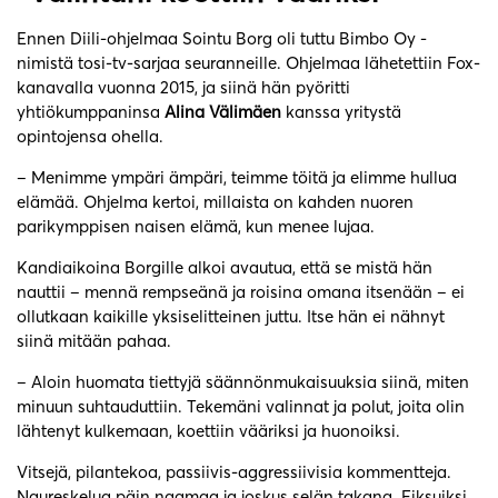
Ennen Diili-ohjelmaa Sointu Borg oli tuttu Bimbo Oy -
nimistä tosi-tv-sarjaa seuranneille. Ohjelmaa lähetettiin Fox-
kanavalla vuonna 2015, ja siinä hän pyöritti
yhtiökumppaninsa
Alina Välimäen
kanssa yritystä
opintojensa ohella.
– Menimme ympäri ämpäri, teimme töitä ja elimme hullua
elämää. Ohjelma kertoi, millaista on kahden nuoren
parikymppisen naisen elämä, kun menee lujaa.
Kandiaikoina Borgille alkoi avautua, että se mistä hän
nauttii – mennä rempseänä ja roisina omana itsenään – ei
ollutkaan kaikille yksiselitteinen juttu. Itse hän ei nähnyt
siinä mitään pahaa.
– Aloin huomata tiettyjä säännönmukaisuuksia siinä, miten
minuun suhtauduttiin. Tekemäni valinnat ja polut, joita olin
lähtenyt kulkemaan, koettiin vääriksi ja huonoiksi.
Vitsejä, pilantekoa, passiivis-aggressiivisia kommentteja.
Naureskelua päin naamaa ja joskus selän takana. Fiksuiksi