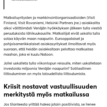
Matkailuyritysten ja markkinointiorganisaatioiden (Visit
Finland, Visit Rovaniemi, Helsinki Partners jne.) asiakkailta
alkoi välittömästi Venäjän hyökkäyksen jälkeen tulla viestiä
peruutuksista lähikuukausille. Matkailijat eivät uskalla tulla
sotaa käyvän maan naapuriin. Eurooppalaiset ja
pohjoisamerikkalaiset asiakasyritykset ilmoittavat myös
suoraan, että heidän asiakkaitaan pelottaa matkustaa
maahan, joka ei kuulu Natoon.
Jollei uskalleta tulla viikonlopun reissulle, miten uskalletaan
investoida miljoonia Venäjän naapuriin? Sotilaallinen
liittoutuminen on myös taloudellista liittoutumista.
Kriisit nostavat vastuullisuuden
merkitystä myös matkailussa
Jos tilanteesta yrittää hakea jotain positiivista, se lienee