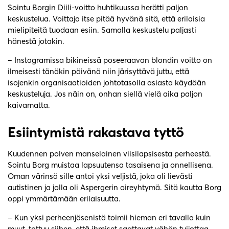
Sointu Borgin Diili-voitto huhtikuussa herätti paljon
keskustelua. Voittaja itse pitää hyvänä sitä, että erilaisia
mielipiteitä tuodaan esiin. Samalla keskustelu paljasti
hänestä jotakin.
– Instagramissa bikineissä poseeraavan blondin voitto on
ilmeisesti tänäkin päivänä niin järisyttävä juttu, että
isojenkin organisaatioiden johtotasolla asiasta käydään
keskusteluja. Jos näin on, onhan siellä vielä aika paljon
kaivamatta.
Esiintymistä rakastava tyttö
Kuudennen polven manselainen viisilapsisesta perheestä.
Sointu Borg muistaa lapsuutensa tasaisena ja onnellisena.
Oman värinsä sille antoi yksi veljistä, joka oli lievästi
autistinen ja jolla oli Aspergerin oireyhtymä. Sitä kautta Borg
oppi ymmärtämään erilaisuutta.
– Kun yksi perheenjäsenistä toimii hieman eri tavalla kuin
muut, tottuu siihen, että ihmiset saattavat vähän tuijottaa.