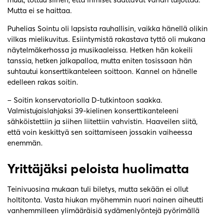
Mutta ei se haittaa.
Puhelias Sointu oli lapsista rauhallisin, vaikka hänellä olikin
vilkas mielikuvitus. Esiintymistä rakastava tyttö oli mukana
näytelmäkerhossa ja musikaaleissa. Hetken hän kokeili
tanssia, hetken jalkapalloa, mutta eniten tosissaan hän
suhtautui konserttikanteleen soittoon. Kannel on hänelle
edelleen rakas soitin.
– Soitin konservatoriolla D-tutkintoon saakka.
Valmistujaislahjaksi 39-kielinen konserttikanteleeni
sähköistettiin ja siihen liitettiin vahvistin. Haaveilen siitä,
että voin keskittyä sen soittamiseen jossakin vaiheessa
enemmän.
Yrittäjäksi peloista huolimatta
Teinivuosina mukaan tuli biletys, mutta sekään ei ollut
holtitonta. Vasta hiukan myöhemmin nuori nainen aiheutti
vanhemmilleen ylimääräisiä sydämenlyöntejä pyörimällä