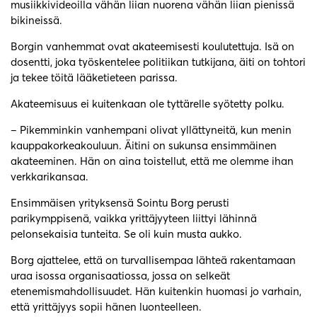
musiikkivideoilla vähän liian nuorena vähän liian pienissä
bikineissä.
Borgin vanhemmat ovat akateemisesti koulutettuja. Isä on
dosentti, joka työskentelee politiikan tutkijana, äiti on tohtori
ja tekee töitä lääketieteen parissa.
Akateemisuus ei kuitenkaan ole tyttärelle syötetty polku.
– Pikemminkin vanhempani olivat yllättyneitä, kun menin
kauppakorkeakouluun. Äitini on sukunsa ensimmäinen
akateeminen. Hän on aina toistellut, että me olemme ihan
verkkarikansaa.
Ensimmäisen yrityksensä Sointu Borg perusti
parikymppisenä, vaikka yrittäjyyteen liittyi lähinnä
pelonsekaisia tunteita. Se oli kuin musta aukko.
Borg ajattelee, että on turvallisempaa lähteä rakentamaan
uraa isossa organisaatiossa, jossa on selkeät
etenemismahdollisuudet. Hän kuitenkin huomasi jo varhain,
että yrittäjyys sopii hänen luonteelleen.