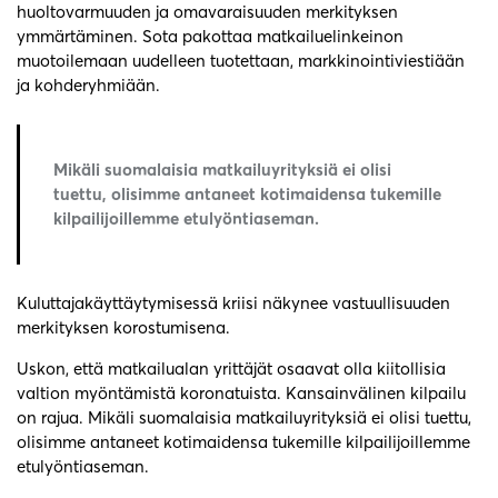
huoltovarmuuden ja omavaraisuuden merkityksen
ymmärtäminen. Sota pakottaa matkailuelinkeinon
muotoilemaan uudelleen tuotettaan, markkinointiviestiään
ja kohderyhmiään.
Mikäli suomalaisia matkailuyrityksiä ei olisi
tuettu, olisimme antaneet kotimaidensa tukemille
kilpailijoillemme etulyöntiaseman.
Kuluttajakäyttäytymisessä kriisi näkynee vastuullisuuden
merkityksen korostumisena.
Uskon, että matkailualan yrittäjät osaavat olla kiitollisia
valtion myöntämistä koronatuista. Kansainvälinen kilpailu
on rajua. Mikäli suomalaisia matkailuyrityksiä ei olisi tuettu,
olisimme antaneet kotimaidensa tukemille kilpailijoillemme
etulyöntiaseman.