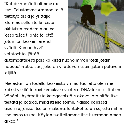
”Kohderyhmänä olimme me
itse. Edustamme Ambronitellä
tietotyöläisiä ja yrittäjiä.
Elämme sellaista kiireistä
aktiivista modernia arkea,
jossa tulee tilanteita, että
jotain on kesken, ei ehdi
syödä. Kun on hyvä
vaihtoehto, jättää
automaattisesti pois kaikista huonoimman ’otat jotain
nopeaa’ -ratkaisun, joka on yllättävän usein jotain palaverin
jäljiltä.
Mielestäni on todella keskeistä ymmärtää, että olemme
kaikki yksilöitä ravitsemuksen suhteen DNA-tasolta lähtien.
Vähähiilihydraattista ketogeenistä ruokavaliota pitää itse
testata ja katsoa, mikä itsellä toimii. Näissä kaikissa
asioissa, joissa itse on mukana, lähtökohta on se, että niihin
itse myös uskoo. Käytän tuotteitamme itse tukemaan omaa
arkea.”