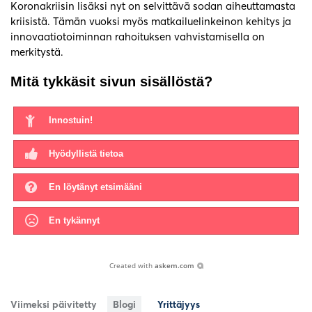
Koronakriisin lisäksi nyt on selvittävä sodan aiheuttamasta
kriisistä. Tämän vuoksi myös matkailuelinkeinon kehitys ja
innovaatiotoiminnan rahoituksen vahvistamisella on
merkitystä.
Mitä tykkäsit sivun sisällöstä?
Innostuin!
Hyödyllistä tietoa
En löytänyt etsimääni
En tykännyt
Created with
askem.com
Viimeksi päivitetty
Blogi
Yrittäjyys