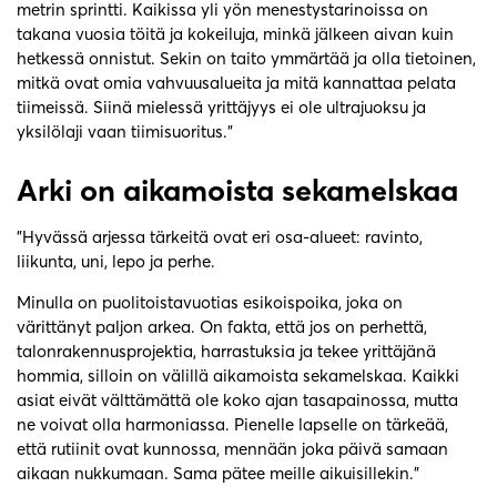
metrin sprintti. Kaikissa yli yön menestystarinoissa on
takana vuosia töitä ja kokeiluja, minkä jälkeen aivan kuin
hetkessä onnistut. Sekin on taito ymmärtää ja olla tietoinen,
mitkä ovat omia vahvuusalueita ja mitä kannattaa pelata
tiimeissä. Siinä mielessä yrittäjyys ei ole ultrajuoksu ja
yksilölaji vaan tiimisuoritus.”
Arki on aikamoista sekamelskaa
”Hyvässä arjessa tärkeitä ovat eri osa-alueet: ravinto,
liikunta, uni, lepo ja perhe.
Minulla on puolitoistavuotias esikoispoika, joka on
värittänyt paljon arkea. On fakta, että jos on perhettä,
talonrakennusprojektia, harrastuksia ja tekee yrittäjänä
hommia, silloin on välillä aikamoista sekamelskaa. Kaikki
asiat eivät välttämättä ole koko ajan tasapainossa, mutta
ne voivat olla harmoniassa. Pienelle lapselle on tärkeää,
että rutiinit ovat kunnossa, mennään joka päivä samaan
aikaan nukkumaan. Sama pätee meille aikuisillekin.”