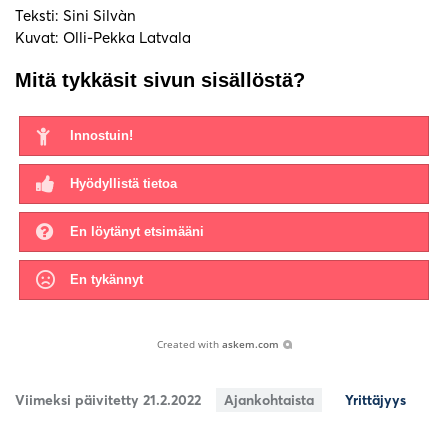
Teksti: Sini Silvàn
Kuvat: Olli-Pekka Latvala
Mitä tykkäsit sivun sisällöstä?
Innostuin!
Hyödyllistä tietoa
En löytänyt etsimääni
En tykännyt
Created with
askem.com
Viimeksi päivitetty 21.2.2022
Ajankohtaista
Yrittäjyys