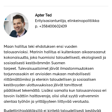
Apter Ted
Erityisasiantuntija, elinkeinopolitiikka
p. +358400602439
Maan hallitus teki ehdotuksen ensi vuoden
talousarvioksi. Marinin hallitus ei kuitenkaan aikaansaanut
kokonaisuutta, joka huomioisi taloudellisesti, ekologisesti ja
sosiaalisesti kestävämmän Suomen
tarpeet. Tulevaisuustoimet jäivät ilmastonmuutoksen
torjunnassakin eri arvioiden mukaan mahdollisesti
riittämättömiksi ja etenkin taloudellisen ja sosiaalisen
kestävyyden ulottuvuuksissa jäivät tarvittavat
päätökset tekemättä. Lisäksi samalla kun talousarviossa eri
tavoin lisättiin haittaveroja, olisi ollut syytä vahvemmin
alentaa työhön ja yrittäjyyteen liittyvää verotusta.
Budjettiriihipäätöksillä ei kiritetä taloudellisesti kestävää