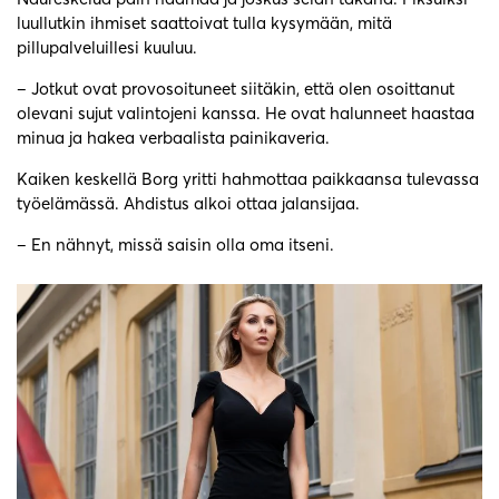
luullutkin ihmiset saattoivat tulla kysymään, mitä
pillupalveluillesi kuuluu.
– Jotkut ovat provosoituneet siitäkin, että olen osoittanut
olevani sujut valintojeni kanssa. He ovat halunneet haastaa
minua ja hakea verbaalista painikaveria.
Kaiken keskellä Borg yritti hahmottaa paikkaansa tulevassa
työelämässä. Ahdistus alkoi ottaa jalansijaa.
– En nähnyt, missä saisin olla oma itseni.