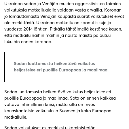
Ukrainan sodan ja Venäjän muiden aggressiivisten toimien
vaikutuksia matkailualalle voidaan vasta arvailla. Koronan
jo lamauttamasta Venäjän kaupasta suorat vaikutukset eivät
ole merkittäviä. Ukrainan matkailu on saanut iskuja jo
vuodesta 2014 lähtien. Pitkällä tähtäimellä kestänee kauan,
että matkailu näihin maihin ja näistä maista palautuu
lukuihin ennen koronaa.
Sodan luottamusta heikentävä vaikutus
heijastelee eri puolille Eurooppaa ja maailmaa.
Sodan luottamusta heikentävä vaikutus heijastelee eri
puolille Eurooppaa ja maailmaa. Sota on ennen kaikkea
valtava inhimillinen kriisi, mutta sillä on myös
kauaskantoisia vaikutuksia Suomen ja koko Euroopan
matkailulle.
Sodan vaikutukset esimerkiksi ulkoministeriön