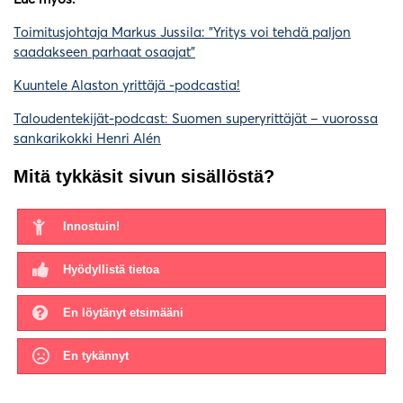
Toimitusjohtaja Markus Jussila: ”Yritys voi tehdä paljon
saadakseen parhaat osaajat”
Kuuntele Alaston yrittäjä -podcastia!
Taloudentekijät-podcast: Suomen superyrittäjät – vuorossa
sankarikokki Henri Alén
Mitä tykkäsit sivun sisällöstä?
Innostuin!
Hyödyllistä tietoa
En löytänyt etsimääni
En tykännyt