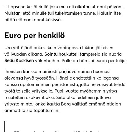
– Lapsena kesäleirillä joku muu oli aikatauluttanut päiväni.
Muistan, että minulle tuli tukehtumisen tunne. Halusin itse
pitää elämäni narut käsissä.
Euro per henkilö
Ura yrittäjänä aukesi kuin vahingossa lukion jälkeisen
välivuoden aikana. Sointu houkutteli tamperelaisia nuoria
Sedu Koskisen
yökerhoihin. Palkkaa hän sai euron per tulija.
Ihmisten kanssa mainiosti pärjäävä nainen huomasi
olevansa hyvä työssään. Hänelle ehdotettiin kollegansa
kanssa aputoiminimen perustamista, jotta he voisivat tehdä
työtä toiselle yritykselle. Puoli vuotta myöhemmin yritys
muutettiin osakeyhtiöksi. Siitä alkoi edelleen jatkuva
yritystoiminta, jonka kautta Borg välittää emännöintialan
ammattilaisia tapahtumiin.