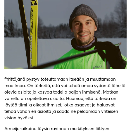
”
Yrittäjänä pystyy toteuttamaan itseään ja muuttamaan
maailmaa. On tärkeää, että voi tehdä omaa sydäntä lähellä
olevia asioita ja kasvaa todella paljon ihmisenä. Matkan
varrella on opeteltava asioita. Huomaa, että tärkeää on
löytää tiimi ja oikeat ihmiset, jotka osaavat ja haluavat
tehdä vähän eri asioita ja saada ne pelaamaan yhteisen
vision hyväksi.
Armeija-aikoina löysin ravinnon merkityksen liittyen