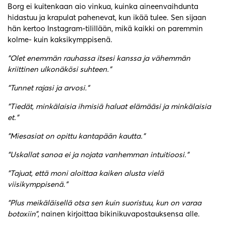
Borg ei kuitenkaan aio vinkua, kuinka aineenvaihdunta
hidastuu ja krapulat pahenevat, kun ikää tulee. Sen sijaan
hän kertoo Instagram-tilillään, mikä kaikki on paremmin
kolme- kuin kaksikymppisenä.
”Olet enemmän rauhassa itsesi kanssa ja vähemmän
kriittinen ulkonäkösi suhteen.”
”Tunnet rajasi ja arvosi.”
”Tiedät, minkälaisia ihmisiä haluat elämääsi ja minkälaisia
et.”
”Miesasiat on opittu kantapään kautta.”
”Uskallat sanoa ei ja nojata vanhemman intuitioosi.”
”Tajuat, että moni aloittaa kaiken alusta vielä
viisikymppisenä.”
”Plus meikäläisellä otsa sen kuin suoristuu, kun on varaa
botoxiin”
, nainen kirjoittaa bikinikuvapostauksensa alle.