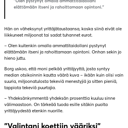
”Olen pystynyt omalla ammattitaidollani
elättämään itseni ja rahoittamaan opintoni.”
Hän on väheksynyt yrittäjätaustaansa, koska siinä eivät ole
liikkuneet miljoonat tai sadat tuhannet eurot.
– Olen kuitenkin omalla ammattitaidollani pystynyt
elättämään itseni ja rahoittamaan opintoni. Onhan sekin jo
hieno juttu.
Borg uskoo, että moni pelkää yrittäjyyttä, josta syntyy
median otsikoinnin kautta väärä kuva – ikään kuin olisi vain
suuria, miljoonatulosta tekeviä menestyjiä ja sitten pieniä,
tappiota tekeviä puurtajia.
– Yhdeksänkymmentä yhdeksän prosenttia kuuluu sinne
välimaastoon. On tärkeää tuoda esille sitäkin puolta
yrittäjyydestä etenkin nuorille.
”Valintani koettiin vääriksi”