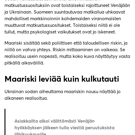
matkustussuosituksiin ovat toistaiseksi rajoittuneet Venäjään
ja Ukrainaan. Suomeen suuntautuvaa matkailua uhkaavat
mahdolliset markkinoinnin kohdemaiden viranomaisten
muuttuvat matkustussuositukset. Toistaiseksi niitä ei ole
tullut, mutta psykologiset vaikutukset ovat jo iskeneet.
Maariski sisältää sekä poliittisen että taloudellisen riskin, ja
niillä on vahva yhteys. Riskin mittaaminen on vaikeaa. Se
realisoituu usein nopeasti, mutta koko kuva näyttäytyy vasta
pitkällä aikavälillä.
Maariski leviää kuin kulkutauti
Ukrainan sodan aiheuttama maariskin nousu näyttää jo
alkaneen realisoitua.
Asiakkailta alkoi välittömästi Venäjän
hyökkäyksen jälkeen tulla viestiä peruutuksista
lähikuukausille.