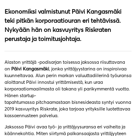
Ekonomiksi valmistunut Päivi Kangasmäki
teki pitkän korporaatiouran eri tehtävissä.
Nykyään hän on kasvuyritys Riskraten
perustaja ja toimitusjohtaja.
Alaston yrittäjä -podisarjan toisessa jaksossa riisuttavana
on
Päivi Kangasmäki
, jonka yrittäjyystarina on inspiroivaa
kuunneltavaa. Alun perin markan valuuttadiilerinä työuransa
aloittanut Päivi innostui yrittämisestä, kun uraa
korporaatiomaailmasta oli takana yli parikymmentä vuotta.
Hänen startup-
tapahtumassa pitchaamastaan bisnesideasta syntyi vuonna
2019 kasvuyritys Riskrate, joka tarjoaa yrityksille luotettavaa
kassaennusteen palvelua.
Jaksossa Päivi avaa työ- ja yrittäjyysuransa eri vaiheita ja
käännekohtia. Miten siirtymä palkansaajasta yrittäjyyteen