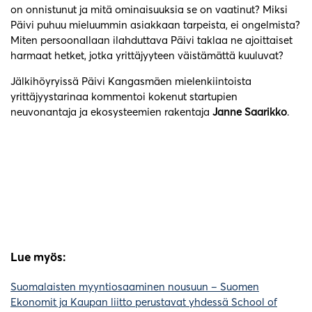
on onnistunut ja mitä ominaisuuksia se on vaatinut? Miksi
Päivi puhuu mieluummin asiakkaan tarpeista, ei ongelmista?
Miten persoonallaan ilahduttava Päivi taklaa ne ajoittaiset
harmaat hetket, jotka yrittäjyyteen väistämättä kuuluvat?
Jälkihöyryissä Päivi Kangasmäen mielenkiintoista
yrittäjyystarinaa kommentoi kokenut startupien
neuvonantaja ja ekosysteemien rakentaja
Janne Saarikko
.
Lue myös:
Suomalaisten myyntiosaaminen nousuun – Suomen
Ekonomit ja Kaupan liitto perustavat yhdessä School of