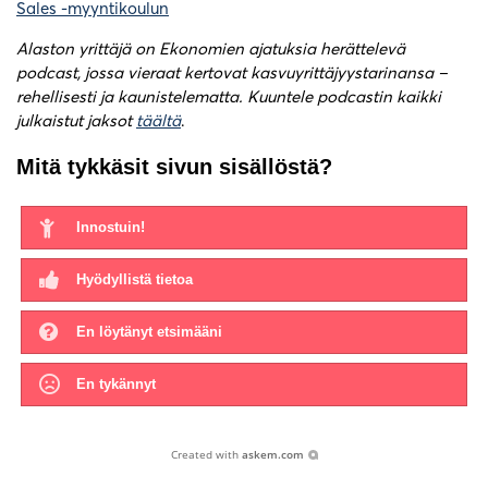
Sales -myyntikoulun
Alaston yrittäjä on Ekonomien ajatuksia herättelevä
podcast, jossa vieraat kertovat kasvuyrittäjyystarinansa –
rehellisesti ja kaunistelematta.
Kuuntele podcastin kaikki
julkaistut jaksot
täältä
.
Mitä tykkäsit sivun sisällöstä?
Innostuin!
Hyödyllistä tietoa
En löytänyt etsimääni
En tykännyt
Created with
askem.com