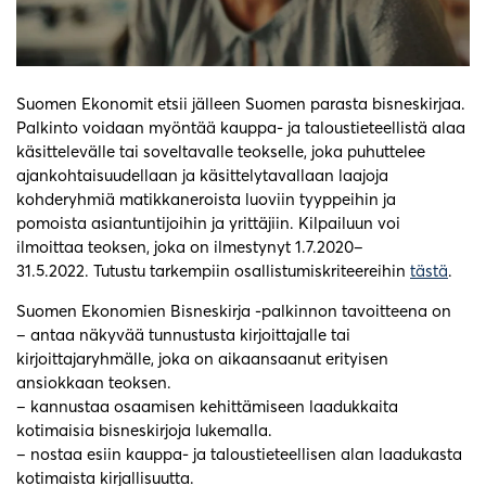
Suomen Ekonomit etsii jälleen Suomen parasta bisneskirjaa.
Palkinto voidaan myöntää kauppa- ja taloustieteellistä alaa
käsittelevälle tai soveltavalle teokselle, joka puhuttelee
ajankohtaisuudellaan ja käsittelytavallaan laajoja
kohderyhmiä matikkaneroista luoviin tyyppeihin ja
pomoista asiantuntijoihin ja yrittäjiin. Kilpailuun voi
ilmoittaa teoksen, joka on ilmestynyt 1.7.2020–
31.5.2022. Tutustu tarkempiin osallistumiskriteereihin
tästä
.
Suomen Ekonomien Bisneskirja -palkinnon tavoitteena on
– antaa näkyvää tunnustusta kirjoittajalle tai
kirjoittajaryhmälle, joka on aikaansaanut erityisen
ansiokkaan teoksen.
– kannustaa osaamisen kehittämiseen laadukkaita
kotimaisia bisneskirjoja lukemalla.
– nostaa esiin kauppa- ja taloustieteellisen alan laadukasta
kotimaista kirjallisuutta.