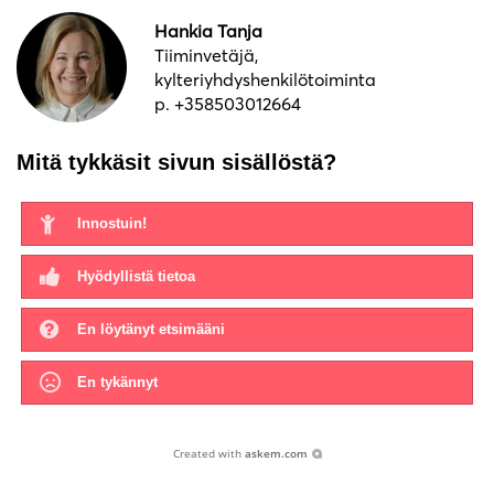
Hankia Tanja
Tiiminvetäjä,
kylteriyhdyshenkilötoiminta
p. +358503012664
Mitä tykkäsit sivun sisällöstä?
Innostuin!
Hyödyllistä tietoa
En löytänyt etsimääni
En tykännyt
Created with
askem.com