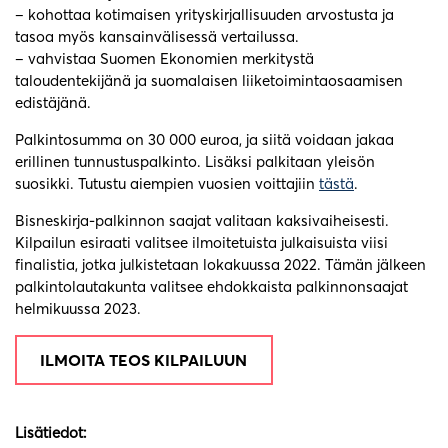
– kohottaa kotimaisen yrityskirjallisuuden arvostusta ja
tasoa myös kansainvälisessä vertailussa.
– vahvistaa Suomen Ekonomien merkitystä
taloudentekijänä ja suomalaisen liiketoimintaosaamisen
edistäjänä.
Palkintosumma on 30 000 euroa, ja siitä voidaan jakaa
erillinen tunnustuspalkinto. Lisäksi palkitaan yleisön
suosikki. Tutustu aiempien vuosien voittajiin
tästä
.
Bisneskirja-palkinnon saajat valitaan kaksivaiheisesti.
Kilpailun esiraati valitsee ilmoitetuista julkaisuista viisi
finalistia, jotka julkistetaan lokakuussa 2022. Tämän jälkeen
palkintolautakunta valitsee ehdokkaista palkinnonsaajat
helmikuussa 2023.
ILMOITA TEOS KILPAILUUN
Lisätiedot: