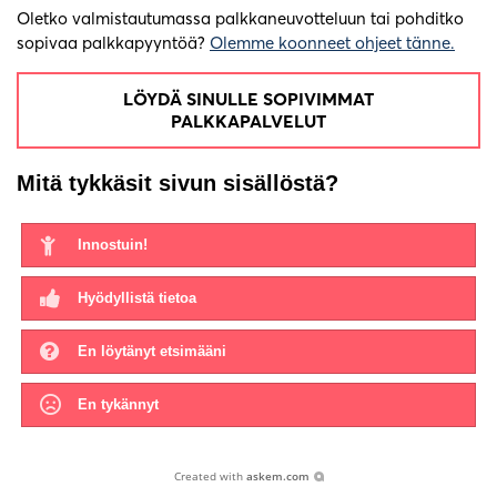
Oletko valmistautumassa palkkaneuvotteluun tai pohditko
sopivaa palkkapyyntöä?
Olemme koonneet ohjeet tänne.
LÖYDÄ SINULLE SOPIVIMMAT
PALKKAPALVELUT
Mitä tykkäsit sivun sisällöstä?
Innostuin!
Hyödyllistä tietoa
En löytänyt etsimääni
En tykännyt
Created with
askem.com