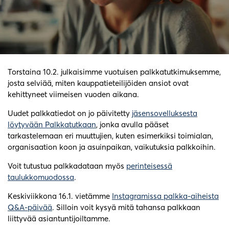
Torstaina 10.2. julkaisimme vuotuisen palkkatutkimuksemme,
josta selviää, miten kauppatieteilijöiden ansiot ovat
kehittyneet viimeisen vuoden aikana.
Uudet palkkatiedot on jo päivitetty
jäsensovelluksesta
löytyvään Palkkatutkaan
, jonka avulla pääset
tarkastelemaan eri muuttujien, kuten esimerkiksi toimialan,
organisaation koon ja asuinpaikan, vaikutuksia palkkoihin.
Voit tutustua palkkadataan myös
perinteisessä
taulukkomuodossa
.
Keskiviikkona 16.1. vietämme
Instagramissa palkka-aiheista
Q&A-päivää
. Silloin voit kysyä mitä tahansa palkkaan
liittyvää asiantuntijoiltamme.