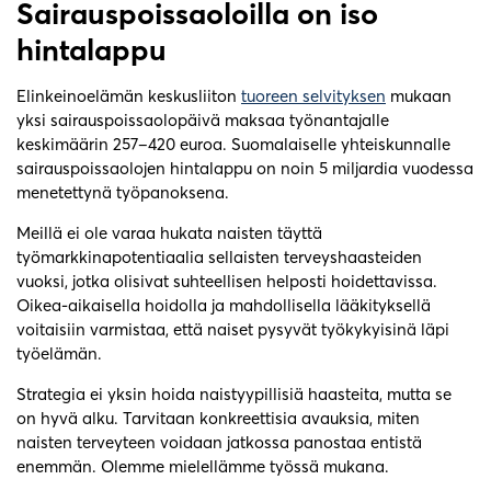
Sairauspoissaoloilla on iso
hintalappu
Elinkeinoelämän keskusliiton
tuoreen selvityksen
mukaan
yksi sairauspoissaolopäivä maksaa työnantajalle
keskimäärin 257–420 euroa. Suomalaiselle yhteiskunnalle
sairauspoissaolojen hintalappu on noin 5 miljardia vuodessa
menetettynä työpanoksena.
Meillä ei ole varaa hukata naisten täyttä
työmarkkinapotentiaalia sellaisten terveyshaasteiden
vuoksi, jotka olisivat suhteellisen helposti hoidettavissa.
Oikea-aikaisella hoidolla ja mahdollisella lääkityksellä
voitaisiin varmistaa, että naiset pysyvät työkykyisinä läpi
työelämän.
Strategia ei yksin hoida naistyypillisiä haasteita, mutta se
on hyvä alku. Tarvitaan konkreettisia avauksia, miten
naisten terveyteen voidaan jatkossa panostaa entistä
enemmän. Olemme mielellämme työssä mukana.