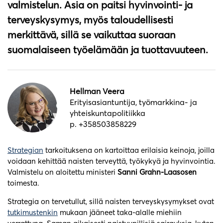
valmistelun. Asia on paitsi hyvinvointi- ja
terveyskysymys, myös taloudellisesti
merkittävä, sillä se vaikuttaa suoraan
suomalaiseen työelämään ja tuottavuuteen.
Hellman Veera
Erityisasiantuntija, työmarkkina- ja
yhteiskuntapolitiikka
p. +358503858229
Strategian
tarkoituksena on kartoittaa erilaisia keinoja, joilla
voidaan kehittää naisten terveyttä, työkykyä ja hyvinvointia.
Valmistelu on aloitettu ministeri
Sanni Grahn-Laasosen
toimesta.
Strategia on tervetullut, sillä naisten terveyskysymykset ovat
tutkimustenkin
mukaan jääneet taka-alalle miehiin