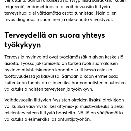
verrattuna. Saman aikaisesti naistyypillisiä sairauksia, kuten
migreeniä, endometrioosia tai vaihdevuosiin liittyviä
terveyshuolia ei välttämättä osata tunnistaa. Näin ollen
myös diagnoosin saaminen ja oikea hoito viivästyvät.
Terveydellä on suora yhteys
työkykyyn
Terveys ja hyvinvointi ovat työelämässäkin aivan keskeisiä
asioita. Työssä jaksamisella on tärkeä rooli suomalaisen
hyvinvointiyhteiskunnan kannalta kriittisessä asiassa –
tuottavuudessa ja kasvussa. Samaan aikaan emme osaa
kuitenkaan tunnistaa esimerkiksi hormonaalisten muutosten
vaikutuksia naisten terveyteen ja työkykyyn.
Vaihdevuosiin liittyvien fyysisten oireiden lisäksi oirekirjoon
voi kuulua väsymystä, keskittymis- ja muistivaikeuksia sekä
mielenterveyteen liittyviä haasteita. Näillä on vääjäämättä
vaikutuksia esimerkiksi asiantuntijatyöhön.