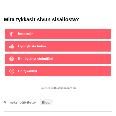
Mitä tykkäsit sivun sisällöstä?
Innostuin!
Hyödyllistä tietoa
En löytänyt etsimääni
En tykännyt
Created with
askem.com
Viimeksi päivitetty
Blogi