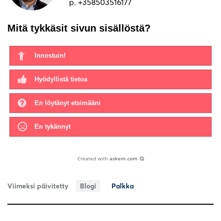
p. +358503516177
Mitä tykkäsit sivun sisällöstä?
Innostuin!
Hyödyllistä tietoa
En löytänyt etsimääni
En tykännyt
Created with
askem.com
Viimeksi päivitetty
Blogi
Palkka