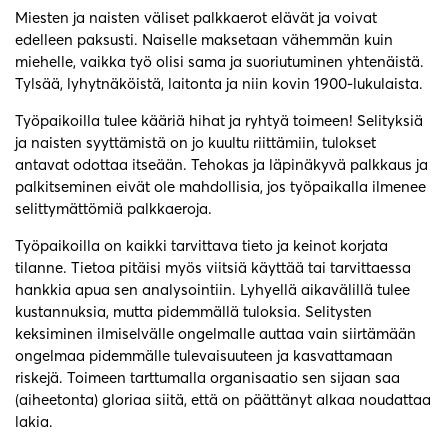
Miesten ja naisten väliset palkkaerot elävät ja voivat
edelleen paksusti. Naiselle maksetaan vähemmän kuin
miehelle, vaikka työ olisi sama ja suoriutuminen yhtenäistä.
Tylsää, lyhytnäköistä, laitonta ja niin kovin 1900-lukulaista.
Työpaikoilla tulee kääriä hihat ja ryhtyä toimeen! Selityksiä
ja naisten syyttämistä on jo kuultu riittämiin, tulokset
antavat odottaa itseään. Tehokas ja läpinäkyvä palkkaus ja
palkitseminen eivät ole mahdollisia, jos työpaikalla ilmenee
selittymättömiä palkkaeroja.
Työpaikoilla on kaikki tarvittava tieto ja keinot korjata
tilanne. Tietoa pitäisi myös viitsiä käyttää tai tarvittaessa
hankkia apua sen analysointiin. Lyhyellä aikavälillä tulee
kustannuksia, mutta pidemmällä tuloksia. Selitysten
keksiminen ilmiselvälle ongelmalle auttaa vain siirtämään
ongelmaa pidemmälle tulevaisuuteen ja kasvattamaan
riskejä. Toimeen tarttumalla organisaatio sen sijaan saa
(aiheetonta) gloriaa siitä, että on päättänyt alkaa noudattaa
lakia.