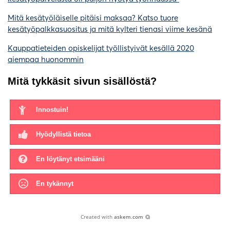
Mitä kesätyöläiselle pitäisi maksaa? Katso tuore
kesätyöpalkkasuositus ja mitä kylteri tienasi viime kesänä
Kauppatieteiden opiskelijat työllistyivät kesällä 2020
aiempaa huonommin
Mitä tykkäsit sivun sisällöstä?
Innostuin!
Hyödyllistä tietoa
En löytänyt etsimääni
En tykännyt
Created with
askem.com