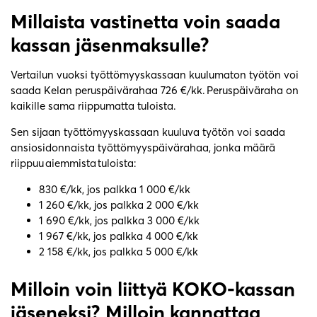
Millaista vastinetta voin saada
kassan jäsenmaksulle?
Vertailun vuoksi työttömyyskassaan kuulumaton työtön voi
saada Kelan peruspäivärahaa 726 €/kk. Peruspäiväraha on
kaikille sama riippumatta tuloista.
Sen sijaan työttömyyskassaan kuuluva työtön voi saada
ansiosidonnaista työttömyyspäivärahaa, jonka määrä
riippuu aiemmista tuloista:
830 €/kk, jos palkka 1 000 €/kk
1 260 €/kk, jos palkka 2 000 €/kk
1 690 €/kk, jos palkka 3 000 €/kk
1 967 €/kk, jos palkka 4 000 €/kk
2 158 €/kk, jos palkka 5 000 €/kk
Milloin voin liittyä KOKO-kassan
jäseneksi? Milloin kannattaa