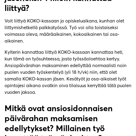
liittyä?
Voit liittyä KOKO-kassaan jo opiskeluaikana, kunhan olet
liittymishetkellä palkkatyössä. Työ voi olla toistaiseksi
voimassa oleva, määräaikainen, kokoaikainen tai osa-
aikainen.
Kylterin kannattaa liittyä KOKO-kassaan kannattaa heti,
kun tämä on työsuhteessa, josta työssäoloehtoa kertyy.
Ansiopäivärahan maksaminen edellyttää normaalisti noin
puolen vuoden työskentelyä (yli 18 h/vk) niin, että olet
samalla KOKO-kassan jäsen. Kesätyöt ja osa-aikaiset työt
opintojesi aikana ovatkin oiva tilaisuus kerryttää tätä puolen
vuoden jaksoa.
Mitkä ovat ansiosidonnaisen
päivärahan maksamisen
edellytykset? Millainen työ