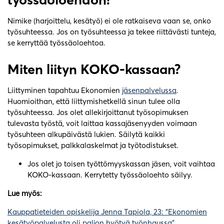
Nimike (harjoittelu, kesätyö) ei ole ratkaiseva vaan se, onko
työsuhteessa. Jos on työsuhteessa ja tekee riittävästi tunteja,
se kerryttää työssäoloehtoa.
Miten liityn KOKO-kassaan?
Liittyminen tapahtuu Ekonomien
jäsenpalvelussa
.
Huomioithan, että liittymishetkellä sinun tulee olla
työsuhteessa. Jos olet allekirjoittanut työsopimuksen
tulevasta työstä, voit laittaa kassajäsenyyden voimaan
työsuhteen alkupäivästä lukien. Säilytä kaikki
työsopimukset, palkkalaskelmat ja työtodistukset.
Jos olet jo toisen työttömyyskassan jäsen, voit vaihtaa
KOKO-kassaan. Kerrytetty työssäoloehto säilyy.
Lue myös:
Kauppatieteiden opiskelija Jenna Tapiola, 23: ”Ekonomien
kesätyöpalvelusta oli paljon hyötyä työnhaussa”