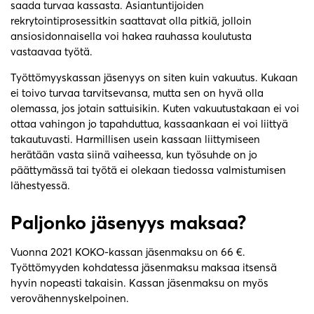
saada turvaa kassasta. Asiantuntijoiden
rekrytointiprosessitkin saattavat olla pitkiä, jolloin
ansiosidonnaisella voi hakea rauhassa koulutusta
vastaavaa työtä.
Työttömyyskassan jäsenyys on siten kuin vakuutus. Kukaan
ei toivo turvaa tarvitsevansa, mutta sen on hyvä olla
olemassa, jos jotain sattuisikin. Kuten vakuutustakaan ei voi
ottaa vahingon jo tapahduttua, kassaankaan ei voi liittyä
takautuvasti. Harmillisen usein kassaan liittymiseen
herätään vasta siinä vaiheessa, kun työsuhde on jo
päättymässä tai työtä ei olekaan tiedossa valmistumisen
lähestyessä.
Paljonko jäsenyys maksaa?
Vuonna 2021 KOKO-kassan jäsenmaksu on 66 €.
Työttömyyden kohdatessa jäsenmaksu maksaa itsensä
hyvin nopeasti takaisin. Kassan jäsenmaksu on myös
verovähennyskelpoinen.