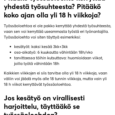
yhdestä työsuhteesta? Pitääkö
koko ajan olla yli 18 h viikkoja?
Työssäoloehtoa ei ole pakko kerryttää yhdestä työsuhteesta,
vaan sen voi kerryttää useammasta työstä eri työnantajilla.
Työssäoloehto voi siten täyttyä esimerkiksi:
kesätyöt: kaksi kesää 3kk+3kk
osa-aikatyö: 6 kuukautta vähintään 18h/vko
tarvittaessa töihin kutsuttava: huomioidaan viikot,
joilla työtä vähintään 18h
Kaikkien viikkojen ei siis tarvitse olla yli 18 h viikkoja, vaan
väliin voi jäädä myös alle 18 tunnin viikkoja, mutta vain yli
18 h viikot kerryttävät työssäoloehtoa.
Jos kesätyö on virallisesti
harjoittelu, täyttääkö se
työssäoloehdon?