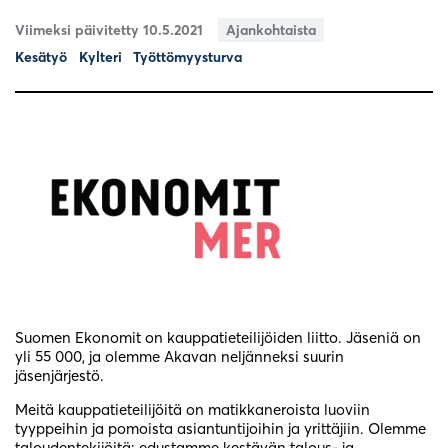
Viimeksi päivitetty 10.5.2021
Ajankohtaista
Kesätyö
Kylteri
Työttömyysturva
Suomen Ekonomit on kauppatieteilijöiden liitto. Jäseniä on
yli 55 000, ja olemme Akavan neljänneksi suurin
jäsenjärjestö.
Meitä kauppatieteilijöitä on matikkaneroista luoviin
tyyppeihin ja pomoista asiantuntijoihin ja yrittäjiin. Olemme
taloudentekijöitä: edustamme kestävän talous- ja