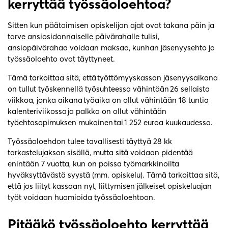
kerryttää työssäoloehtoa?
Sitten kun päätoimisen opiskelijan ajat ovat takana päin ja
tarve ansiosidonnaiselle päivärahalle tulisi,
ansiopäivärahaa voidaan maksaa, kunhan jäsenyysehto ja
työssäoloehto ovat täyttyneet.
Tämä tarkoittaa sitä, että työttömyyskassan jäsenyysaikana
on tullut työskennellä työsuhteessa vähintään 26 sellaista
viikkoa, jonka aikana työaika on ollut vähintään 18 tuntia
kalenteriviikossa ja palkka on ollut vähintään
työehtosopimuksen mukainen tai 1 252 euroa kuukaudessa.
Työssäoloehdon tulee tavallisesti täyttyä 28 kk
tarkastelujakson sisällä, mutta sitä voidaan pidentää
enintään 7 vuotta, kun on poissa työmarkkinoilta
hyväksyttävästä syystä (mm. opiskelu). Tämä tarkoittaa sitä,
että jos liityt kassaan nyt, liittymisen jälkeiset opiskeluajan
työt voidaan huomioida työssäoloehtoon.
Pitääkö työssäoloehto kerryttää