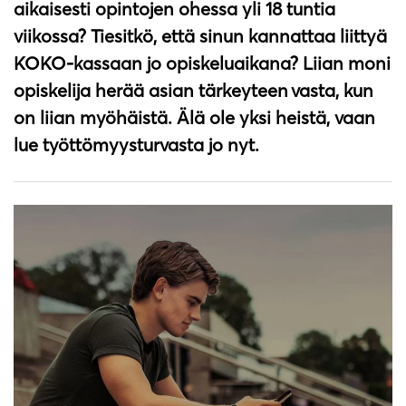
aikaisesti opintojen ohessa yli 18 tuntia
viikossa? Tiesitkö, että sinun kannattaa liittyä
KOKO-kassaan jo opiskeluaikana? Liian moni
opiskelija herää asian tärkeyteen vasta, kun
on liian myöhäistä. Älä ole yksi heistä, vaan
lue työttömyysturvasta jo nyt.