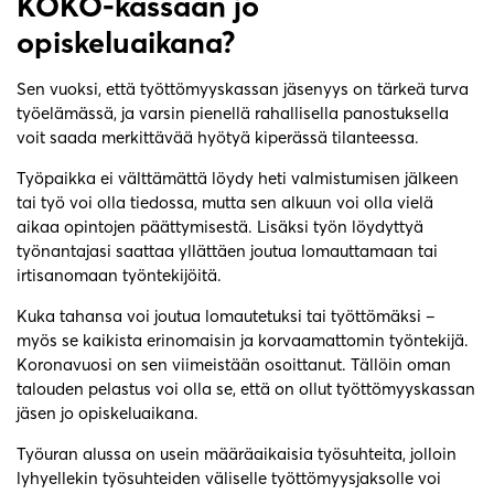
KOKO-kassaan jo
opiskeluaikana?
Sen vuoksi, että työttömyyskassan jäsenyys on tärkeä turva
työelämässä, ja varsin pienellä rahallisella panostuksella
voit saada merkittävää hyötyä kiperässä tilanteessa.
Työpaikka ei välttämättä löydy heti valmistumisen jälkeen
tai työ voi olla tiedossa, mutta sen alkuun voi olla vielä
aikaa opintojen päättymisestä. Lisäksi työn löydyttyä
työnantajasi saattaa yllättäen joutua lomauttamaan tai
irtisanomaan työntekijöitä.
Kuka tahansa voi joutua lomautetuksi tai työttömäksi –
myös se kaikista erinomaisin ja korvaamattomin työntekijä.
Koronavuosi on sen viimeistään osoittanut. Tällöin oman
talouden pelastus voi olla se, että on ollut työttömyyskassan
jäsen jo opiskeluaikana.
Työuran alussa on usein määräaikaisia työsuhteita, jolloin
lyhyellekin työsuhteiden väliselle työttömyysjaksolle voi