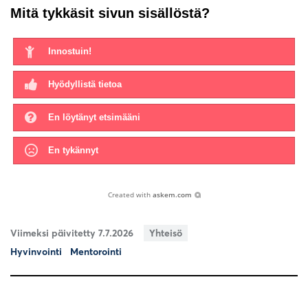
Mitä tykkäsit sivun sisällöstä?
Innostuin!
Hyödyllistä tietoa
En löytänyt etsimääni
En tykännyt
Created with
askem.com
Viimeksi päivitetty 7.7.2026
Yhteisö
Hyvinvointi
Mentorointi