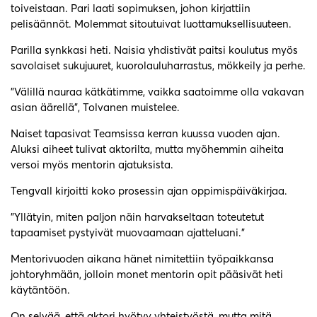
toiveistaan. Pari laati sopimuksen, johon kirjattiin
pelisäännöt. Molemmat sitoutuivat luottamuksellisuuteen.
Parilla synkkasi heti. Naisia yhdistivät paitsi koulutus myös
savolaiset sukujuuret, kuorolauluharrastus, mökkeily ja perhe.
”Välillä nauraa kätkätimme, vaikka saatoimme olla vakavan
asian äärellä”, Tolvanen muistelee.
Naiset tapasivat Teamsissa kerran kuussa vuoden ajan.
Aluksi aiheet tulivat aktorilta, mutta myöhemmin aiheita
versoi myös mentorin ajatuksista.
Tengvall kirjoitti koko prosessin ajan oppimispäiväkirjaa.
”Yllätyin, miten paljon näin harvakseltaan toteutetut
tapaamiset pystyivät muovaamaan ajatteluani.”
Mentorivuoden aikana hänet nimitettiin työpaikkansa
johtoryhmään, jolloin monet mentorin opit pääsivät heti
käytäntöön.
On selvää, että aktori hyötyy yhteistyöstä, mutta mitä