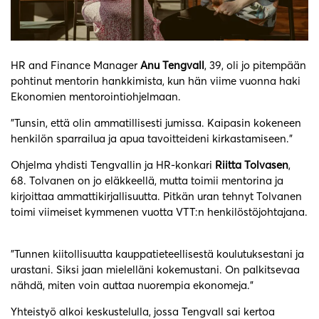
HR and Finance Manager
Anu Tengvall
, 39, oli jo pitempään
pohtinut mentorin hankkimista, kun hän viime vuonna haki
Ekonomien mentorointiohjelmaan.
”Tunsin, että olin ammatillisesti jumissa. Kaipasin kokeneen
henkilön sparrailua ja apua tavoitteideni kirkastamiseen.”
Ohjelma yhdisti Tengvallin ja HR-konkari
Riitta Tolvasen
,
68. Tolvanen on jo eläkkeellä, mutta toimii mentorina ja
kirjoittaa ammattikirjallisuutta. Pitkän uran tehnyt Tolvanen
toimi viimeiset kymmenen vuotta VTT:n henkilöstöjohtajana.
”Tunnen kiitollisuutta kauppatieteellisestä koulutuksestani ja
urastani. Siksi jaan mielelläni kokemustani. On palkitsevaa
nähdä, miten voin auttaa nuorempia ekonomeja.”
Yhteistyö alkoi keskustelulla, jossa Tengvall sai kertoa