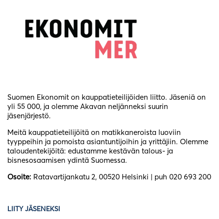
Suomen Ekonomit on kauppatieteilijöiden liitto. Jäseniä on
yli 55 000, ja olemme Akavan neljänneksi suurin
jäsenjärjestö.
Meitä kauppatieteilijöitä on matikkaneroista luoviin
tyyppeihin ja pomoista asiantuntijoihin ja yrittäjiin. Olemme
taloudentekijöitä: edustamme kestävän talous- ja
bisnesosaamisen ydintä Suomessa.
Osoite:
Ratavartijankatu 2, 00520 Helsinki | puh 020 693 200
LIITY JÄSENEKSI