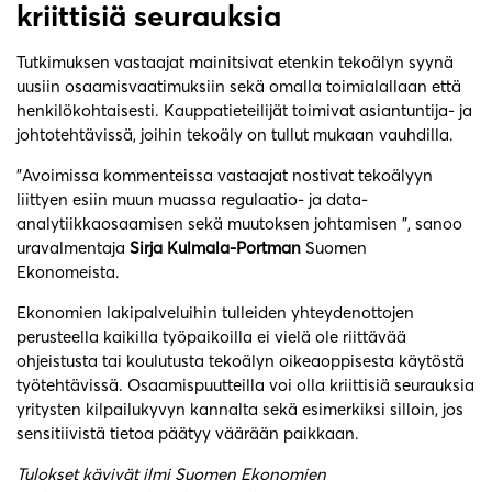
kriittisiä seurauksia
Tutkimuksen vastaajat mainitsivat etenkin tekoälyn syynä
uusiin osaamisvaatimuksiin sekä omalla toimialallaan että
henkilökohtaisesti. Kauppatieteilijät toimivat asiantuntija- ja
johtotehtävissä, joihin tekoäly on tullut mukaan vauhdilla.
”Avoimissa kommenteissa vastaajat nostivat tekoälyyn
liittyen esiin muun muassa regulaatio- ja data-
analytiikkaosaamisen sekä muutoksen johtamisen ”, sanoo
uravalmentaja
Sirja Kulmala-Portman
Suomen
Ekonomeista.
Ekonomien lakipalveluihin tulleiden yhteydenottojen
perusteella kaikilla työpaikoilla ei vielä ole riittävää
ohjeistusta tai koulutusta tekoälyn oikeaoppisesta käytöstä
työtehtävissä. Osaamispuutteilla voi olla kriittisiä seurauksia
yritysten kilpailukyvyn kannalta sekä esimerkiksi silloin, jos
sensitiivistä tietoa päätyy väärään paikkaan.
Tulokset kävivät ilmi Suomen Ekonomien