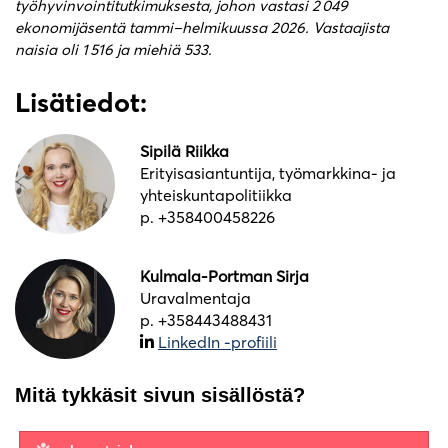
työhyvinvointitutkimuksesta, johon vastasi 2 049
ekonomijäsentä tammi–helmikuussa 2026. Vastaajista
naisia oli 1 516 ja miehiä 533.
Lisätiedot:
Sipilä Riikka
Erityisasiantuntija, työmarkkina- ja
yhteiskuntapolitiikka
p. +358400458226
Kulmala-Portman Sirja
Uravalmentaja
p. +358443488431
LinkedIn -profiili
Mitä tykkäsit sivun sisällöstä?