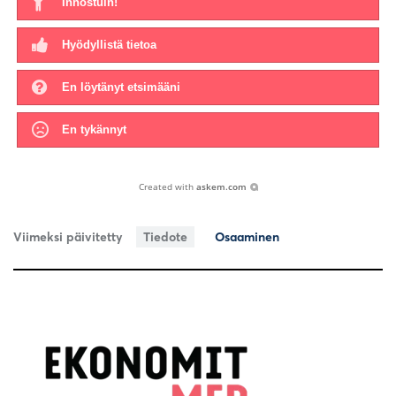
Innostuin!
Hyödyllistä tietoa
En löytänyt etsimääni
En tykännyt
Created with
askem.com
Viimeksi päivitetty
Tiedote
Osaaminen