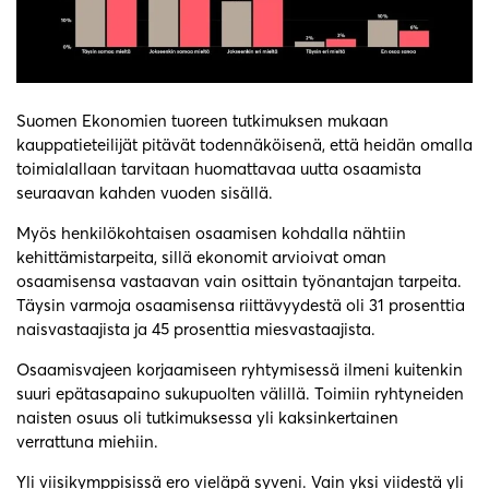
Suomen Ekonomien tuoreen tutkimuksen mukaan
kauppatieteilijät pitävät todennäköisenä, että heidän omalla
toimialallaan tarvitaan huomattavaa uutta osaamista
seuraavan kahden vuoden sisällä.
Myös henkilökohtaisen osaamisen kohdalla nähtiin
kehittämistarpeita, sillä ekonomit arvioivat oman
osaamisensa vastaavan vain osittain työnantajan tarpeita.
Täysin varmoja osaamisensa riittävyydestä oli 31 prosenttia
naisvastaajista ja 45 prosenttia miesvastaajista.
Osaamisvajeen korjaamiseen ryhtymisessä ilmeni kuitenkin
suuri epätasapaino sukupuolten välillä. Toimiin ryhtyneiden
naisten osuus oli tutkimuksessa yli kaksinkertainen
verrattuna miehiin.
Yli viisikymppisissä ero vieläpä syveni. Vain yksi viidestä yli