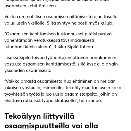
osaamisen kehittämiseen.
Vastuu ammatillisen osaamisen pitämisestä ajan tasalla
valuu usein yksilölle. Siitä syntyy helposti myös kuluja.
”Osaamisen kehittämisen kustannukset pitäisi pystyä
vähentämään verotuksessa täysimääräisesti
tulonhankkimiskuluina”, Riikka Sipilä toteaa.
Lisäksi Sipilä toivoo työnantajien ottavan hanakammin
vastuuta osaamisen kehittämisestä, sillä kyse ei ole vain
yksilöiden osaamisesta.
”Vaikka omasta osaamisesta huolehtiminen on meidän
jokaisen vastuulla, esimerkiksi tekoäly muuttaa usein koko
työyhteisön työtä ja luo uusia osaamistarpeita, joihin on
etsittävä ratkaisut työpaikkatasolla”, hän sanoo.
Tekoälyyn liittyvillä
osaamispuutteilla voi olla