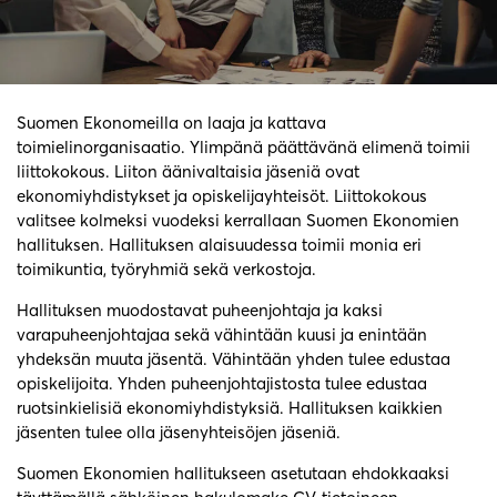
Suomen Ekonomeilla on laaja ja kattava
toimielinorganisaatio. Ylimpänä päättävänä elimenä toimii
liittokokous. Liiton äänivaltaisia jäseniä ovat
ekonomiyhdistykset ja opiskelijayhteisöt. Liittokokous
valitsee kolmeksi vuodeksi kerrallaan Suomen Ekonomien
hallituksen. Hallituksen alaisuudessa toimii monia eri
toimikuntia, työryhmiä sekä verkostoja.
Hallituksen muodostavat puheenjohtaja ja kaksi
varapuheenjohtajaa sekä vähintään kuusi ja enintään
yhdeksän muuta jäsentä. Vähintään yhden tulee edustaa
opiskelijoita. Yhden puheenjohtajistosta tulee edustaa
ruotsinkielisiä ekonomiyhdistyksiä. Hallituksen kaikkien
jäsenten tulee olla jäsenyhteisöjen jäseniä.
Suomen Ekonomien hallitukseen asetutaan ehdokkaaksi