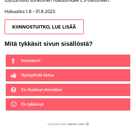
täyttämällä sähköinen hakulomake CV-tietoineen.
Hakuaika 1.8.–31.8.2023.
KIINNOSTUITKO, LUE LISÄÄ
Mitä tykkäsit sivun sisällöstä?
Innostuin!
Hyödyllistä tietoa
En löytänyt etsimääni
En tykännyt
Created with
askem.com