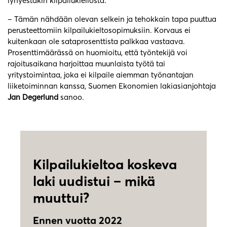
lyhyestäkin kilpailukiellosta.
– Tämän nähdään olevan selkein ja tehokkain tapa puuttua
perusteettomiin kilpailukieltosopimuksiin. Korvaus ei
kuitenkaan ole sataprosenttista palkkaa vastaava.
Prosenttimäärässä on huomioitu, että työntekijä voi
rajoitusaikana harjoittaa muunlaista työtä tai
yritystoimintaa, joka ei kilpaile aiemman työnantajan
liiketoiminnan kanssa, Suomen Ekonomien lakiasianjohtaja
Jan Degerlund
sanoo.
Kilpailukieltoa koskeva
laki uudistui – mikä
muuttui?
Ennen vuotta 2022