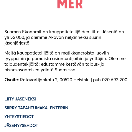
Suomen Ekonomit on kauppatieteilijöiden liitto. Jäseniä on
yli 55 000, ja olemme Akavan neljänneksi suurin
jäsenjärjestö.
Meitä kauppatieteilijöitä on matikkaneroista luoviin
tyyppeihin ja pomoista asiantuntijoihin ja yrittäjiin. Olemme
taloudentekijöitä: edustamme kestävän talous- ja
bisnesosaamisen ydintä Suomessa.
Osoite:
Ratavartijankatu 2, 00520 Helsinki | puh 020 693 200
LIITY JÄSENEKSI
SIIRRY TAPAHTUMAKALENTERIIN
YHTEYSTIEDOT
JÄSENYYSEHDOT