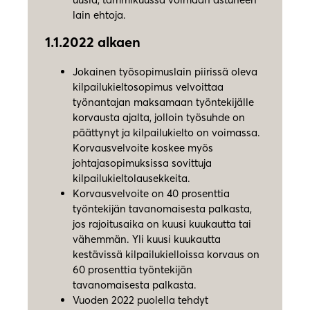
lain ehtoja.
1.1.2022 alkaen
Jokainen työsopimuslain piirissä oleva
kilpailukieltosopimus velvoittaa
työnantajan maksamaan työntekijälle
korvausta ajalta, jolloin työsuhde on
päättynyt ja kilpailukielto on voimassa.
Korvausvelvoite koskee myös
johtajasopimuksissa sovittuja
kilpailukieltolausekkeita.
Korvausvelvoite on 40 prosenttia
työntekijän tavanomaisesta palkasta,
jos rajoitusaika on kuusi kuukautta tai
vähemmän. Yli kuusi kuukautta
kestävissä kilpailukielloissa korvaus on
60 prosenttia työntekijän
tavanomaisesta palkasta.
Vuoden 2022 puolella tehdyt