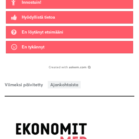
Innostuin!
Hyödyllistä tietoa
En löytänyt etsimääni
En tykännyt
Created with
askem.com
Viimeksi päivitetty
Ajankohtaista