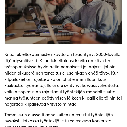
Kilpailukieltosopimusten käyttö on lisääntynyt 2000-luvulla
räjähdysmäisesti. Kilpailukieltolausekkeita on käytetty
työsopimuksissa hyvin rutiininomaisesti ja laajasti, jolloin
niiden alkuperäinen tarkoitus ei useinkaan enää täyty. Kun
kilpailukiellon rajoitusaika on ollut enimmillään kuusi
kuukautta, työnantajalle ei ole syntynyt korvausvelvoitetta,
vaikka sopimus on rajoittanut työntekijän mahdollisuutta
mennä työsuhteen päättymisen jälkeen kilpailijalle töihin tai
harjoittaa kilpailevaa yritystoimintaa.
Tammikuun alussa tilanne kuitenkin muuttui työntekijän
hyväksi. Jatkossa työntekijälle tulee maksaa korvausta