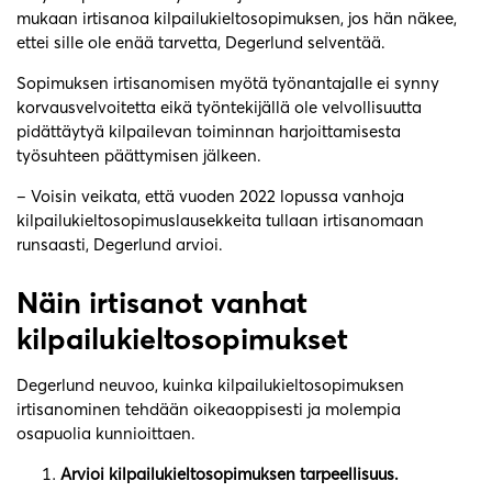
mukaan irtisanoa kilpailukieltosopimuksen, jos hän näkee,
ettei sille ole enää tarvetta, Degerlund selventää.
Sopimuksen irtisanomisen myötä työnantajalle ei synny
korvausvelvoitetta eikä työntekijällä ole velvollisuutta
pidättäytyä kilpailevan toiminnan harjoittamisesta
työsuhteen päättymisen jälkeen.
– Voisin veikata, että vuoden 2022 lopussa vanhoja
kilpailukieltosopimuslausekkeita tullaan irtisanomaan
runsaasti, Degerlund arvioi.
Näin irtisanot vanhat
kilpailukieltosopimukset
Degerlund neuvoo, kuinka kilpailukieltosopimuksen
irtisanominen tehdään oikeaoppisesti ja molempia
osapuolia kunnioittaen.
Arvioi kilpailukieltosopimuksen tarpeellisuus.