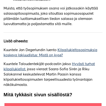
Muista, että työsopimuksen osana voi jatkossakin käyttää
salassapitosopimusta, joka sitouttaa sopimusosapuolet
pitämään luottamuksellisen tiedon salassa ja olemaan
luovuttamatta ja paljastamatta sitä muille.
Lisää aiheesta:
Kuuntele Jan Degerlundin luento
Kilpailukieltosopimuksia
koskeva lakiuudistus: Mistä on kyse?
Kuuntele Taloudentekijät-podcastin jakso
Hyvästi turhat
kilpailukiellot
, jossa vieraat Saara-Sofia Sirén ja Riku
Salokannel keskustelevat Martin Paasin kanssa
kilpailukieltosopimusten tarpeellisuudesta työnantajan
näkökulmasta.
Mitä tykkäsit sivun sisällöstä?