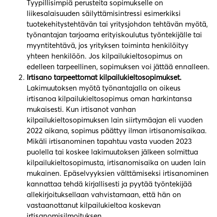
Tyypillisimpiä perusteita sopimukselle on
liikesalaisuuden säilyttämisintressi esimerkiksi
tuotekehitystehtävän tai yritysjohdon tehtävän myötä,
työnantajan tarjoama erityiskoulutus työntekijälle tai
myyntitehtävä, jos yrityksen toiminta henkilöityy
yhteen henkilöön. Jos kilpailukieltosopimus on
edelleen tarpeellinen, sopimuksen voi jättää ennalleen.
Irtisano tarpeettomat kilpailukieltosopimukset.
Lakimuutoksen myötä työnantajalla on oikeus
irtisanoa kilpailukieltosopimus oman harkintansa
mukaisesti. Kun irtisanot vanhan
kilpailukieltosopimuksen lain siirtymäajan eli vuoden
2022 aikana, sopimus päättyy ilman irtisanomisaikaa.
Mikäli irtisanominen tapahtuu vasta vuoden 2023
puolella tai koskee lakimuutoksen jälkeen solmittua
kilpailukieltosopimusta, irtisanomisaika on uuden lain
mukainen. Epäselvyyksien välttämiseksi irtisanominen
kannattaa tehdä kirjallisesti ja pyytää työntekijää
allekirjoituksellaan vahvistamaan, että hän on
vastaanottanut kilpailukieltoa koskevan
irtisanomisilmoituksen.