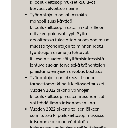
kilpailukieltosopimukset kuuluvat
korvausvelvoitteen piiriin.
Työnantajalla on jatkossakin
mahdollisuus käyttää
kilpailukieltosopimusta, mikäli sille on
erityisen painavat syyt. Syitä
arvioitaessa tulee ottaa huomioon muun
muassa työnantajan toiminnan laatu,
työntekijän asema ja tehtävät,
liikesalaisuuden säilyttämisintressistä
johtuva suojan tarve sekä työnantajan
järjestämä erityisen arvokas koulutus.
Työnantajalla on oikeus irtisanoa
tarpeettomat kilpailukieltosopimukset.
Vuoden 2022 aikana vanhojen
kilpailukieltosopimusten irtisanomiset
voi tehdä ilman irtisanomisaikaa.
Vuoden 2022 aikana tai sen jälkeen
solmituissa kilpailukieltosopimuksissa
irtisanomisaika on vähintään
kolmasosa sopimuksen määrittelemän