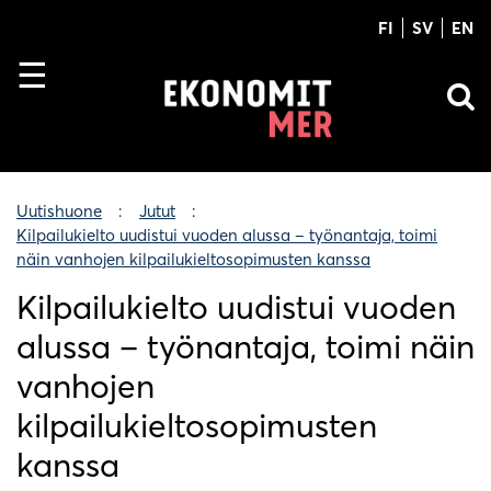
FI
SV
EN
Uutishuone
Jutut
Kilpailukielto uudistui vuoden alussa – työnantaja, toimi
näin vanhojen kilpailukieltosopimusten kanssa
Kilpailukielto uudistui vuoden
alussa – työnantaja, toimi näin
vanhojen
kilpailukieltosopimusten
kanssa