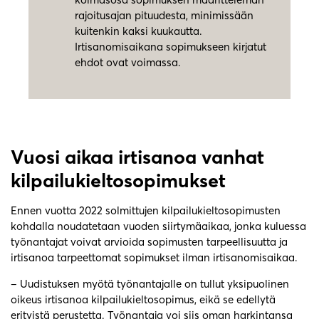
rajoitusajan pituudesta, minimissään
kuitenkin kaksi kuukautta.
Irtisanomisaikana sopimukseen kirjatut
ehdot ovat voimassa.
Vuosi aikaa irtisanoa vanhat
kilpailukieltosopimukset
Ennen vuotta 2022 solmittujen kilpailukieltosopimusten
kohdalla noudatetaan vuoden siirtymäaikaa, jonka kuluessa
työnantajat voivat arvioida sopimusten tarpeellisuutta ja
irtisanoa tarpeettomat sopimukset ilman irtisanomisaikaa.
– Uudistuksen myötä työnantajalle on tullut yksipuolinen
oikeus irtisanoa kilpailukieltosopimus, eikä se edellytä
erityistä perustetta. Työnantaja voi siis oman harkintansa