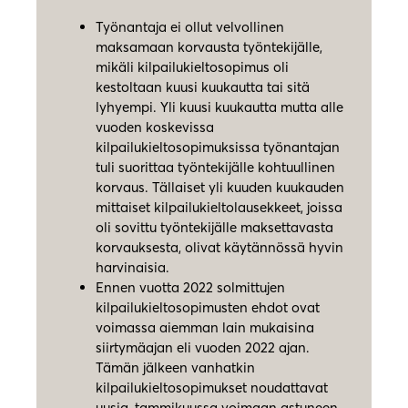
Työnantaja ei ollut velvollinen
maksamaan korvausta työntekijälle,
mikäli kilpailukieltosopimus oli
kestoltaan kuusi kuukautta tai sitä
lyhyempi. Yli kuusi kuukautta mutta alle
vuoden koskevissa
kilpailukieltosopimuksissa työnantajan
tuli suorittaa työntekijälle kohtuullinen
korvaus. Tällaiset yli kuuden kuukauden
mittaiset kilpailukieltolausekkeet, joissa
oli sovittu työntekijälle maksettavasta
korvauksesta, olivat käytännössä hyvin
harvinaisia.
Ennen vuotta 2022 solmittujen
kilpailukieltosopimusten ehdot ovat
voimassa aiemman lain mukaisina
siirtymäajan eli vuoden 2022 ajan.
Tämän jälkeen vanhatkin
kilpailukieltosopimukset noudattavat
uusia, tammikuussa voimaan astuneen