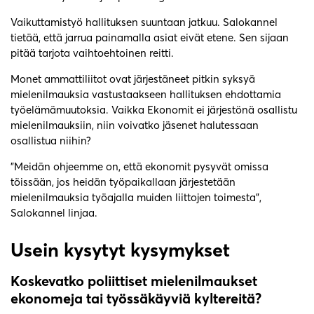
Vaikuttamistyö hallituksen suuntaan jatkuu. Salokannel
tietää, että jarrua painamalla asiat eivät etene. Sen sijaan
pitää tarjota vaihtoehtoinen reitti.
Monet ammattiliitot ovat järjestäneet pitkin syksyä
mielenilmauksia vastustaakseen hallituksen ehdottamia
työelämämuutoksia. Vaikka Ekonomit ei järjestönä osallistu
mielenilmauksiin, niin voivatko jäsenet halutessaan
osallistua niihin?
”Meidän ohjeemme on, että ekonomit pysyvät omissa
töissään, jos heidän työpaikallaan järjestetään
mielenilmauksia työajalla muiden liittojen toimesta”,
Salokannel linjaa.
Usein kysytyt kysymykset
Koskevatko poliittiset mielenilmaukset
ekonomeja tai työssäkäyviä kyltereitä?