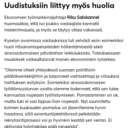
Uudistuksiin liittyy myös huolia
Ekonomien työmarkkinajohtaja
Riku Salokannel
huomauttaa, että iso joukko vastaajista kannatti
mielenilmausta, ja myös se täytyy ottaa vakavasti.
Kyselyn avoimissa vastauksissa tuli selvästi esiin esimerkiksi
huoli irtisanomisperusteiden höllentämisestä sekä
ansiosidonnaisen päivärahan leikkauksista. Toteutuessaan
muutokset vaikeuttaisivat monen ekonominkin työarkea.
”Olemme olleet yhteydessä suoraan poliittisiin
päätöksentekijöihin ja tarjonneet vaihtoehtoja ja viilauksia
hallituksen esityksiin. Esimerkiksi ansiosidonnaisen
työttömyysturvan osalta olemme todenneet, että sen tulee
kannustaa nopeaan työllistymiseen. Porrastaminen on ok,
mutta tuki ei saa tippua liian nopeasti. Nyt suunniteltu
kolmen kuukauden porrastus on jäsenillemme hyvin
haastava, sillä asiantuntijatehtävissä pelkästään
rekrytointiprosessi voi jo hyvinkin kestää sen verran. Ei
aktiivista työnhakijaa pidä rangaista”.