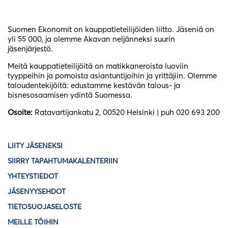
Suomen Ekonomit on kauppatieteilijöiden liitto. Jäseniä on
yli 55 000, ja olemme Akavan neljänneksi suurin
jäsenjärjestö.
Meitä kauppatieteilijöitä on matikkaneroista luoviin
tyyppeihin ja pomoista asiantuntijoihin ja yrittäjiin. Olemme
taloudentekijöitä: edustamme kestävän talous- ja
bisnesosaamisen ydintä Suomessa.
Osoite:
Ratavartijankatu 2, 00520 Helsinki | puh 020 693 200
LIITY JÄSENEKSI
SIIRRY TAPAHTUMAKALENTERIIN
YHTEYSTIEDOT
JÄSENYYSEHDOT
TIETOSUOJASELOSTE
MEILLE TÖIHIN