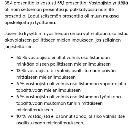
38,4 prosenttia ja vastusti 55,1 prosenttia. Vastaajista yrittäjiä
oli noin seitsemän prosenttia ja palkkatyössä noin 86
prosenttia. Loput seitsemän prosenttia oli muun muassa
opiskelijoita ja työttömiä.
Jäseniltä kysyttiin myös heidän omaa valmiuttaan osallistua
akavalaiseen poliittiseen mielenilmaukseen, jos sellainen
järjestettäisiin.
65 % vastaajista ei ollut valmis osallistumaan
minkäänlaiseen poliittiseen mielenilmaukseen
13 % vastaajista oli valmis osallistumaan päivän
mittaiseen mielenilmaukseen
6 % vastaajista oli valmis osallistumaan vapaa-ajalla
tapahtuvaan mielenilmaukseen
6 % vastaajista oli valmis osallistumaan työaikana
tapahtuvaan muutaman tunnin mittaiseen
mielenilmaukseen
10 % vastaajista ei osannut sanoa, olisiko valmis itse
osallistumaan mielenilmaukseen.