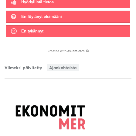
Hyödyllistä tietoa
En löytänyt etsimääni
En tykännyt
Created with
askem.com
Viimeksi päivitetty
Ajankohtaista