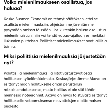
Voiko mielenilmaukseen osallistua, jos
haluaa?
Koska Suomen Ekonomit on tehnyt päätöksen, ettei se
osallistu mielenilmauksiin, ohjeistamme jäseniämme
pysymään omissa töissään. Jos kuitenkin haluaa osallistua
mielenilmaisuun, niin voi tehdä vapaa-ajallaan esimerkiksi
liukumien puitteissa. Poliittiset mielenilmaukset ovat laillisia
toimia.
Miksi poliittisia mielenilmauksia järjestetään
nyt?
Poliittisilla mielenilmauksilla liitot vastustavat osaa
hallituksen työelämätoimista. Keskusjärjestömme Akava on
esittänyt maan hallitukselle oman perustellun
ratkaisuehdotuksensa, mutta hallitus ei ole sitä tähän
mennessä noteerannut. Akava on myös toistuvasti esittänyt
hallitukselle vetoomuksensa neuvottelujen aloittamaisen
puolesta.