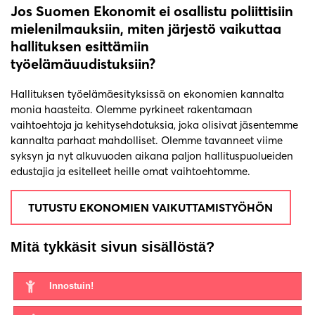
Jos Suomen Ekonomit ei osallistu poliittisiin
mielenilmauksiin, miten järjestö vaikuttaa
hallituksen esittämiin
työelämäuudistuksiin?
Hallituksen työelämäesityksissä on ekonomien kannalta
monia haasteita. Olemme pyrkineet rakentamaan
vaihtoehtoja ja kehitysehdotuksia, joka olisivat jäsentemme
kannalta parhaat mahdolliset. Olemme tavanneet viime
syksyn ja nyt alkuvuoden aikana paljon hallituspuolueiden
edustajia ja esitelleet heille omat vaihtoehtomme.
TUTUSTU EKONOMIEN VAIKUTTAMISTYÖHÖN
Mitä tykkäsit sivun sisällöstä?
Innostuin!