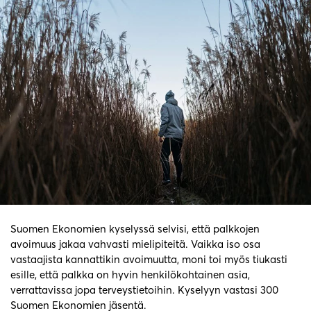
Suomen Ekonomien kyselyssä selvisi, että palkkojen
avoimuus jakaa vahvasti mielipiteitä. Vaikka iso osa
vastaajista kannattikin avoimuutta, moni toi myös tiukasti
esille, että palkka on hyvin henkilökohtainen asia,
verrattavissa jopa terveystietoihin. Kyselyyn vastasi 300
Suomen Ekonomien jäsentä.