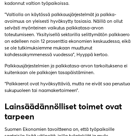
kadonnut valtion työpaikoissa.
”Valtiolla on käytössä palkkausjärjestelmät ja palkka-
avoimuus on yleisesti hyväksytty tosiasia. Näillä on ollut
selvästi myönteinen vaikutus palkkatasa-arvon
toteutumiseen. Yksityisellä sektorilla selittymätön palkkaero
on edelleen noin 12 prosenttia ekonomien keskuudessa, eikä
se ole tutkimuksiemme mukaan muuttunut
kahdessakymmenessä vuodessa”, Hyyppä kertoo.
Palkkausjärjestelmien ja palkkatasa-arvon tarkoituksena ei
kuitenkaan ole palkkojen tasapäistäminen.
“Palkkaerot ovat hyväksyttäviä, mutta ne eivät saa perustua
sukupuoleen tai naamakertoimeen”.
Lainsäädännölliset toimet ovat
tarpeen
Suomen Ekonomien tavoitteena on, että työpaikoille
saataisiin lisää välineitä, joilla työntekijät ja myös