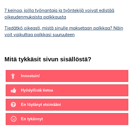
7 keinoa, joilla työnantaja ja työntekijä voivat edistää
oikeudenmukaista palkkausta
Tiedätkö oikeasti, mistä sinulle maksetaan palkkaa? Näin
voit vaikuttaa palkkasi suuruuteen
Mitä tykkäsit sivun sisällöstä?
Innostuin!
Hyödyllistä tietoa
En löytänyt etsimääni
En tykännyt