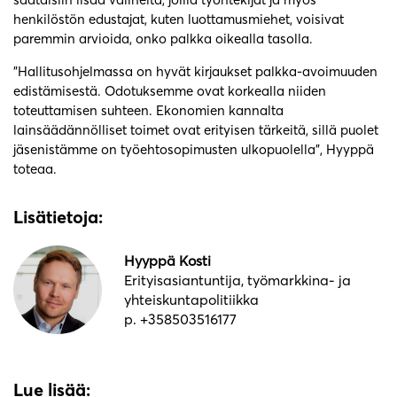
henkilöstön edustajat, kuten luottamusmiehet, voisivat
paremmin arvioida, onko palkka oikealla tasolla.
”Hallitusohjelmassa on hyvät kirjaukset palkka-avoimuuden
edistämisestä. Odotuksemme ovat korkealla niiden
toteuttamisen suhteen. Ekonomien kannalta
lainsäädännölliset toimet ovat erityisen tärkeitä, sillä puolet
jäsenistämme on työehtosopimusten ulkopuolella”, Hyyppä
toteaa.
Lisätietoja:
Hyyppä Kosti
Erityisasiantuntija, työmarkkina- ja
yhteiskuntapolitiikka
p. +358503516177
Lue lisää: