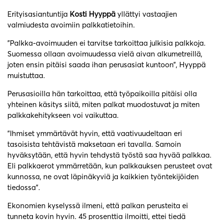
Erityisasiantuntija
Kosti Hyyppä
yllättyi vastaajien
valmiudesta avoimiin palkkatietoihin.
”Palkka-avoimuuden ei tarvitse tarkoittaa julkisia palkkoja.
Suomessa ollaan avoimuudessa vielä aivan alkumetreillä,
joten ensin pitäisi saada ihan perusasiat kuntoon”, Hyyppä
muistuttaa.
Perusasioilla hän tarkoittaa, että työpaikoilla pitäisi olla
yhteinen käsitys siitä, miten palkat muodostuvat ja miten
palkkakehitykseen voi vaikuttaa.
”Ihmiset ymmärtävät hyvin, että vaativuudeltaan eri
tasoisista tehtävistä maksetaan eri tavalla. Samoin
hyväksytään, että hyvin tehdystä työstä saa hyvää palkkaa.
Eli palkkaerot ymmärretään, kun palkkauksen perusteet ovat
kunnossa, ne ovat läpinäkyviä ja kaikkien työntekijöiden
tiedossa”.
Ekonomien kyselyssä ilmeni, että palkan perusteita ei
tunneta kovin hyvin. 45 prosenttia ilmoitti, ettei tiedä