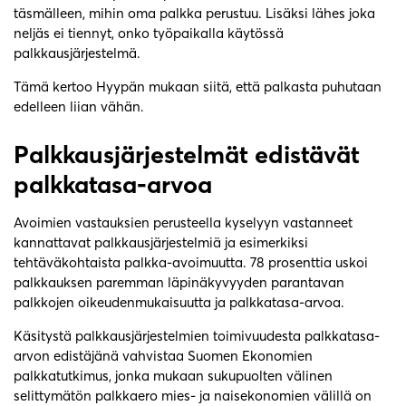
täsmälleen, mihin oma palkka perustuu. Lisäksi lähes joka
neljäs ei tiennyt, onko työpaikalla käytössä
palkkausjärjestelmä.
Tämä kertoo Hyypän mukaan siitä, että palkasta puhutaan
edelleen liian vähän.
Palkkausjärjestelmät edistävät
palkkatasa-arvoa
Avoimien vastauksien perusteella kyselyyn vastanneet
kannattavat palkkausjärjestelmiä ja esimerkiksi
tehtäväkohtaista palkka-avoimuutta. 78 prosenttia uskoi
palkkauksen paremman läpinäkyvyyden parantavan
palkkojen oikeudenmukaisuutta ja palkkatasa-arvoa.
Käsitystä palkkausjärjestelmien toimivuudesta palkkatasa-
arvon edistäjänä vahvistaa Suomen Ekonomien
palkkatutkimus, jonka mukaan sukupuolten välinen
selittymätön palkkaero mies- ja naisekonomien välillä on