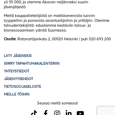
yli 55 000, ja olemme Akavan neljänneksi suurin
jäsenjärjestö.
Meitä kauppatieteilijöitä on matikkaneroista luoviin
tyyppeihin ja pomoista asiantuntijoihin ja yrittäjiin. Olemme
taloudentekijöitä: edustamme kestävän talous- ja
bisnesosaamisen ydintä Suomessa.
Osoite:
Ratavartijankatu 2, 00520 Helsinki | puh 020 693 200
LIITY JÄSENEKSI
SIIRRY TAPAHTUMAKALENTERIIN
YHTEYSTIEDOT
JÄSENYYSEHDOT
TIETOSUOJASELOSTE
MEILLE TÖIHIN
Seuraa meitä somessa!