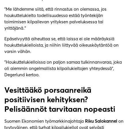
”Me lähdemme siitä, että rinnastus on olemassa, jos
houkuttelukielto todellisuudessa estää työntekijän
toimimisen kilpailevan yrityksen palveluksessa tai
yrittäjänä.”
Epäselvyyttä aiheuttaa se, että laissa ei ole määräyksiä
houkuttelukielloista, ja niihin liittyvää oikeuskäytäntöä on
varsin vähän.
”Houkuttelukielloissa on paljon samaa tulkinnanvaraa, joka
oli aiemmin ongelmallista kilpailukieltojen yhteydessä”,
Degerlund kertoo.
Vesittääkö porsaanreikä
positiivisen kehityksen?
Pelisäännöt tarvitaan nopeasti
Suomen Ekonomien työmarkkinajohtaja
Riku Salokannel
on
tyytyväinen, että turhat kilpailukiellot ovat selvästi