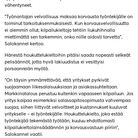
vähentyneet.
”Työnantajan velvollisuus maksaa korvausta työntekijälle on
toiminut tarkoituksenmukaisesti. Kun korvausvelvollisuutta
ei aiemmin ollut, kilpailukieltoja tehtiin liukuhihnalla
miettimättä sen tarkemmin, onko niille aidosti tarvetta”,
Salokannel kertoo.
Hänestä houkuttelukieltoihin pitäisi saada nopeasti selkeät
pelisäännöt, jotta hyvä lakiuudistus ei vesittyisi
porsaanreiän myötä.
”On täysin ymmärrettävää, että yritykset pyrkivät
suojaamaan liikesalaisuuksiaan ja asiakassuhteitaan.
Markkinatalous perustuu kuitenkin vapaaseen kilpailuun. Jos
yritys kaipaa esimerkiksi salassapitosopimusta vahvempaa
suojaa, siihen liittyvät velvoitteet ja kustannukset kuuluvat
yritykselle – ei työntekijälle. Houkuttelukielto, joka estää
työntekijää tekemästä työtään, kuuluu ehdottomasti
kilpailukieltolainsäädännön ja korvausvastuun piiriin”,
Salokannel vaatii.