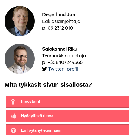
Degerlund Jan
Lakiasiainjohtaja
p. 09 2312 0101
Salokannel Riku
Työmarkkinajohtaja
p. +358407249566
Twitter -profiili
Mitä tykkäsit sivun sisällöstä?
Innostuin!
Hyödyllistä tietoa
En löytänyt etsimääni