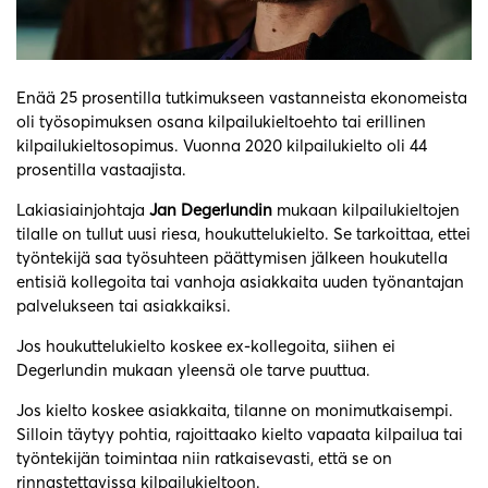
Enää 25 prosentilla tutkimukseen vastanneista ekonomeista
oli työsopimuksen osana kilpailukieltoehto tai erillinen
kilpailukieltosopimus. Vuonna 2020 kilpailukielto oli 44
prosentilla vastaajista.
Lakiasiainjohtaja
Jan Degerlundin
mukaan kilpailukieltojen
tilalle on tullut uusi riesa, houkuttelukielto. Se tarkoittaa, ettei
työntekijä saa työsuhteen päättymisen jälkeen houkutella
entisiä kollegoita tai vanhoja asiakkaita uuden työnantajan
palvelukseen tai asiakkaiksi.
Jos houkuttelukielto koskee ex-kollegoita, siihen ei
Degerlundin mukaan yleensä ole tarve puuttua.
Jos kielto koskee asiakkaita, tilanne on monimutkaisempi.
Silloin täytyy pohtia, rajoittaako kielto vapaata kilpailua tai
työntekijän toimintaa niin ratkaisevasti, että se on
rinnastettavissa kilpailukieltoon.