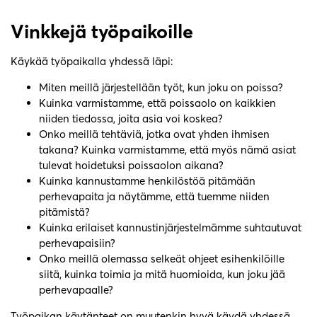
Vinkkejä työpaikoille
Käykää työpaikalla yhdessä läpi:
Miten meillä järjestellään työt, kun joku on poissa?
Kuinka varmistamme, että poissaolo on kaikkien
niiden tiedossa, joita asia voi koskea?
Onko meillä tehtäviä, jotka ovat yhden ihmisen
takana? Kuinka varmistamme, että myös nämä asiat
tulevat hoidetuksi poissaolon aikana?
Kuinka kannustamme henkilöstöä pitämään
perhevapaita ja näytämme, että tuemme niiden
pitämistä?
Kuinka erilaiset kannustinjärjestelmämme suhtautuvat
perhevapaisiin?
Onko meillä olemassa selkeät ohjeet esihenkilöille
siitä, kuinka toimia ja mitä huomioida, kun joku jää
perhevapaalle?
Työpaikan käytänteet on muutenkin hyvä käydä yhdessä