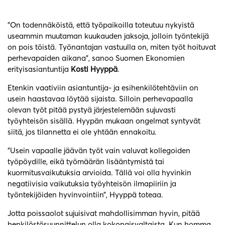
”On todennäköistä, että työpaikoilla toteutuu nykyistä
useammin muutaman kuukauden jaksoja, jolloin työntekijä
on pois töistä. Työnantajan vastuulla on, miten työt hoituvat
perhevapaiden aikana”, sanoo Suomen Ekonomien
erityisasiantuntija
Kosti Hyyppä
.
Etenkin vaativiin asiantuntija- ja esihenkilötehtäviin on
usein haastavaa löytää sijaista. Silloin perhevapaalla
olevan työt pitää pystyä järjestelemään sujuvasti
työyhteisön sisällä. Hyypän mukaan ongelmat syntyvät
siitä, jos tilannetta ei ole yhtään ennakoitu.
”Usein vapaalle jäävän työt vain valuvat kollegoiden
työpöydille, eikä työmäärän lisääntymistä tai
kuormitusvaikutuksia arvioida. Tällä voi olla hyvinkin
negatiivisia vaikutuksia työyhteisön ilmapiiriin ja
työntekijöiden hyvinvointiin”, Hyyppä toteaa.
Jotta poissaolot sujuisivat mahdollisimman hyvin, pitää
henkilöstösuunnittelun olla kokonaisvaltaista. Kun homma