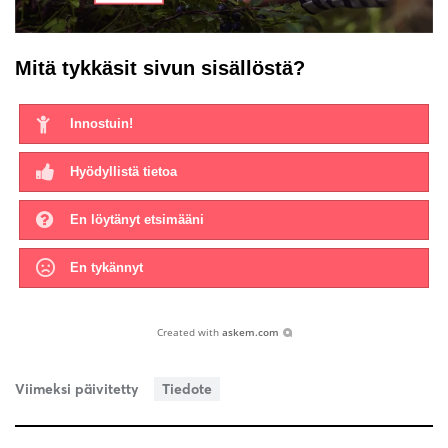
Mitä tykkäsit sivun sisällöstä?
Innostuin!
Hyödyllistä tietoa
En löytänyt etsimääni
En tykännyt
Created with
askem.com
Viimeksi päivitetty
Tiedote