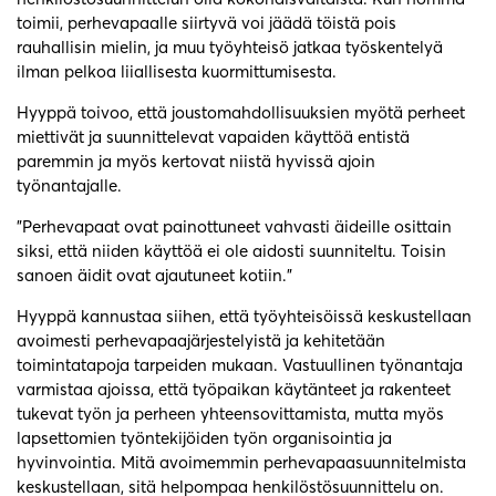
toimii, perhevapaalle siirtyvä voi jäädä töistä pois
rauhallisin mielin, ja muu työyhteisö jatkaa työskentelyä
ilman pelkoa liiallisesta kuormittumisesta.
Hyyppä toivoo, että joustomahdollisuuksien myötä perheet
miettivät ja suunnittelevat vapaiden käyttöä entistä
paremmin ja myös kertovat niistä hyvissä ajoin
työnantajalle.
”Perhevapaat ovat painottuneet vahvasti äideille osittain
siksi, että niiden käyttöä ei ole aidosti suunniteltu. Toisin
sanoen äidit ovat ajautuneet kotiin.”
Hyyppä kannustaa siihen, että työyhteisöissä keskustellaan
avoimesti perhevapaajärjestelyistä ja kehitetään
toimintatapoja tarpeiden mukaan. Vastuullinen työnantaja
varmistaa ajoissa, että työpaikan käytänteet ja rakenteet
tukevat työn ja perheen yhteensovittamista, mutta myös
lapsettomien työntekijöiden työn organisointia ja
hyvinvointia. Mitä avoimemmin perhevapaasuunnitelmista
keskustellaan, sitä helpompaa henkilöstösuunnittelu on.