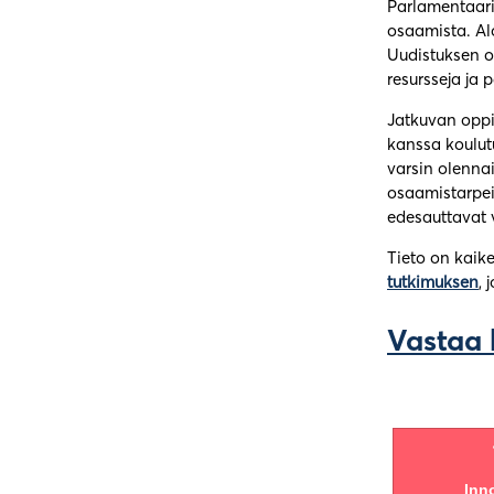
Parlamentaari
osaamista. Alo
Uudistuksen o
resursseja ja 
Jatkuvan oppim
kanssa koulut
varsin olennai
osaamistarpei
edesauttavat 
Tieto on kaik
tutkimuksen
,
Vastaa 
Inn