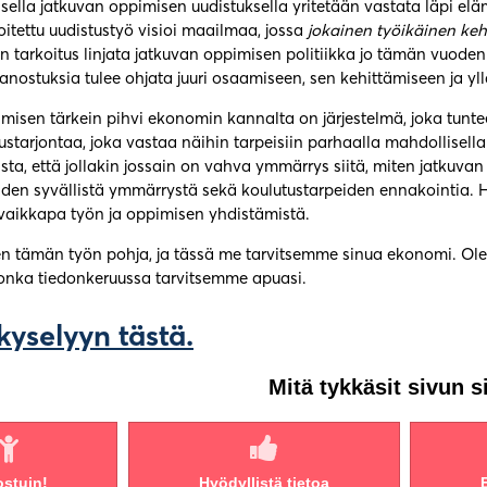
sella jatkuvan oppimisen uudistuksella yritetään vastata läpi e
itettu uudistustyö visioi maailmaa, jossa
jokainen työikäinen kehi
n tarkoitus linjata jatkuvan oppimisen politiikka jo tämän vuo
panostuksia tulee ohjata juuri osaamiseen, sen kehittämiseen ja yl
isen tärkein pihvi ekonomin kannalta on järjestelmä, joka tuntee
ustarjontaa, joka vastaa näihin tarpeisiin parhaalla mahdollisel
sta, että jollakin jossain on vahva ymmärrys siitä, miten jatkuva
den syvällistä ymmärrystä sekä koulutustarpeiden ennakointia. H
vaikkapa työn ja oppimisen yhdistämistä.
en tämän työn pohja, ja tässä me tarvitsemme sinua ekonomi. 
 jonka tiedonkeruussa tarvitsemme apuasi.
kyselyyn tästä.
Mitä tykkäsit sivun s
ostuin!
Hyödyllistä tietoa