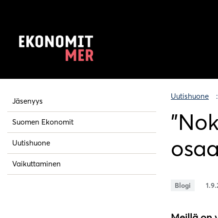
Uutishuone
Jäsenyys
”Nok
Suomen Ekonomit
osa
Uutishuone
Vaikuttaminen
Blogi
1.9
Meillä on