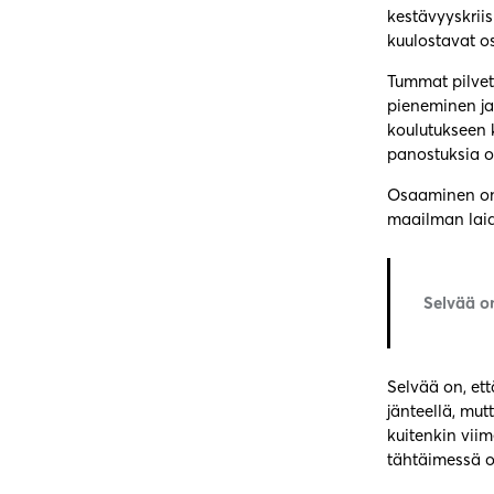
kestävyyskrii
kuulostavat o
Tummat pilvet
pieneminen ja
koulutukseen k
panostuksia o
Osaaminen on 
maailman laid
Selvää o
Selvää on, et
jänteellä, mu
kuitenkin vii
tähtäimessä o