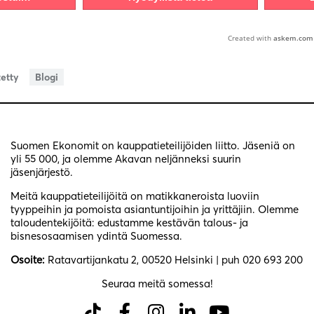
Created with
askem.com
tetty
Blogi
Suomen Ekonomit on kauppatieteilijöiden liitto. Jäseniä on
yli 55 000, ja olemme Akavan neljänneksi suurin
jäsenjärjestö.
Meitä kauppatieteilijöitä on matikkaneroista luoviin
tyyppeihin ja pomoista asiantuntijoihin ja yrittäjiin. Olemme
taloudentekijöitä: edustamme kestävän talous- ja
bisnesosaamisen ydintä Suomessa.
Osoite:
Ratavartijankatu 2, 00520 Helsinki | puh 020 693 200
Seuraa meitä somessa!