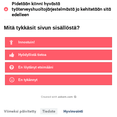
Pidetään kiinni hyvästä
työterveyshuoltojärjestelmästä ja kehitetään sitä
edelleen
Mitä tykkäsit sivun sisällöstä?
Innostuin!
Hyödyllistä tietoa
En löytänyt etsimääni
En tykännyt
Created with
askem.com
Viimeksi päivitetty
Tiedote
Hyvinvointi