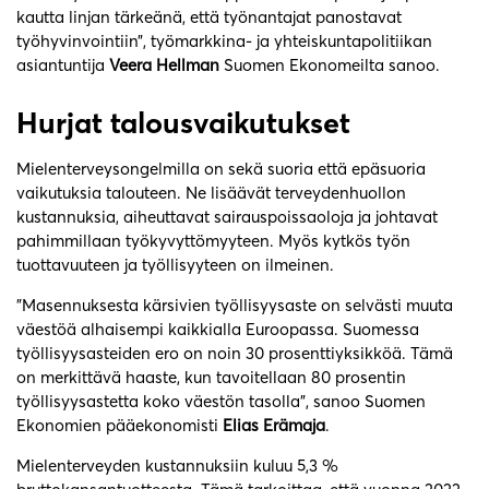
kautta linjan tärkeänä, että työnantajat panostavat
työhyvinvointiin”, työmarkkina- ja yhteiskuntapolitiikan
asiantuntija
Veera Hellman
Suomen Ekonomeilta sanoo.
Hurjat talousvaikutukset
Mielenterveysongelmilla on sekä suoria että epäsuoria
vaikutuksia talouteen. Ne lisäävät terveydenhuollon
kustannuksia, aiheuttavat sairauspoissaoloja ja johtavat
pahimmillaan työkyvyttömyyteen. Myös kytkös työn
tuottavuuteen ja työllisyyteen on ilmeinen.
”Masennuksesta kärsivien työllisyysaste on selvästi muuta
väestöä alhaisempi kaikkialla Euroopassa. Suomessa
työllisyysasteiden ero on noin 30 prosenttiyksikköä. Tämä
on merkittävä haaste, kun tavoitellaan 80 prosentin
työllisyysastetta koko väestön tasolla”, sanoo Suomen
Ekonomien pääekonomisti
Elias Erämaja
.
Mielenterveyden kustannuksiin kuluu 5,3 %