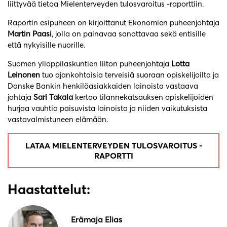
liittyvää tietoa Mielenterveyden tulosvaroitus -raporttiin.
Raportin esipuheen on kirjoittanut Ekonomien puheenjohtaja
Martin Paasi
, jolla on painavaa sanottavaa sekä entisille
että nykyisille nuorille.
Suomen ylioppilaskuntien liiton puheenjohtaja
Lotta
Leinonen
tuo ajankohtaisia terveisiä suoraan opiskelijoilta ja
Danske Bankin henkilöasiakkaiden lainoista vastaava
johtaja
Sari Takala
kertoo tilannekatsauksen opiskelijoiden
hurjaa vauhtia paisuvista lainoista ja niiden vaikutuksista
vastavalmistuneen elämään.
LATAA MIELENTERVEYDEN TULOSVAROITUS -
RAPORTTI
Haastattelut
:
Erämaja Elias