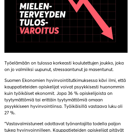
Työelämään on tulossa korkeasti koulutettujen joukko, joka
on jo valmiiksi uupunut, stressaantunut ja masentunut.
Suomen Ekonomien hyvinvointitutkimuksessa kävi ilmi, että
kauppatieteiden opiskelijat voivat psyykkisesti huonommin
kuin työikäiset ekonomit. Jopa 36 % opiskelijoista on
tyytymättömiä tai erittäin tyytymättömiä omaan
psyykkiseen hyvinvointiinsa. Työikäisillä vastaava luku oli
27 %.
“Vastavalmistuneet odottavat työnantajilta todella paljon
tukea hyvinvoinnilleen. Kauppatieteiden opiskelijat pitävät