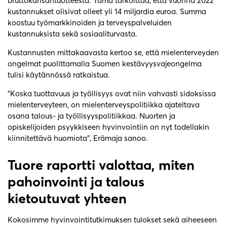
bruttokansantuotteesta. Tämä tarkoittaa, että vuonna 2022
kustannukset olisivat olleet yli 14 miljardia euroa. Summa
koostuu työmarkkinoiden ja terveyspalveluiden
kustannuksista sekä sosiaaliturvasta.
Kustannusten mittakaavasta kertoo se, että mielenterveyden
ongelmat puolittamalla Suomen kestävyysvajeongelma
tulisi käytännössä ratkaistua.
”Koska tuottavuus ja työllisyys ovat niin vahvasti sidoksissa
mielenterveyteen, on mielenterveyspolitiikka ajateltava
osana talous- ja työllisyyspolitiikkaa. Nuorten ja
opiskelijoiden psyykkiseen hyvinvointiin on nyt todellakin
kiinnitettävä huomiota”, Erämaja sanoo.
Tuore raportti valottaa, miten
pahoinvointi ja talous
kietoutuvat yhteen
Kokosimme hyvinvointitutkimuksen tulokset sekä aiheeseen