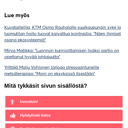
Lue myös
Kuvataiteilija, KTM Osmo Rauhalalle suurkaupungin syke ja
luomutilan hoito tuovat kaivattua kontrastia: ”Näen ihmiset
osana ekosysteemiä”
Mirva Matikka: ”Luonnon kunnioittamisen lisäksi partio on
opettanut hyvää johtajuutta”
Yrittäjä Maiju Vohlonen tarjoaa stressaantuneille
metsäterapiaa: ”Moni on eksyksissä itsestään”
Mitä tykkäsit sivun sisällöstä?
Innostuin!
Hyödyllistä tietoa