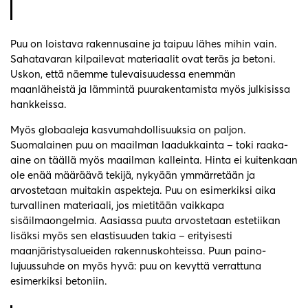
Puu on loistava rakennusaine ja taipuu lähes mihin vain.
Sahatavaran kilpailevat materiaalit ovat teräs ja betoni.
Uskon, että näemme tulevaisuudessa enemmän
maanläheistä ja lämmintä puurakentamista myös julkisissa
hankkeissa.
Myös globaaleja kasvumahdollisuuksia on paljon.
Suomalainen puu on maailman laadukkainta – toki raaka-
aine on täällä myös maailman kalleinta. Hinta ei kuitenkaan
ole enää määräävä tekijä, nykyään ymmärretään ja
arvostetaan muitakin aspekteja. Puu on esimerkiksi aika
turvallinen materiaali, jos mietitään vaikkapa
sisäilmaongelmia. Aasiassa puuta arvostetaan estetiikan
lisäksi myös sen elastisuuden takia – erityisesti
maanjäristysalueiden rakennuskohteissa. Puun paino-
lujuussuhde on myös hyvä: puu on kevyttä verrattuna
esimerkiksi betoniin.