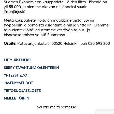
Suomen Ekonomit on kauppatieteilijöiden liitto. Jäseniä on
yli 55 000, ja olemme Akavan neljänneksi suurin
jäsenjärjestö.
Meitä kauppatieteilijöitä on matikkaneroista luoviin
tyyppeihin ja pomoista asiantuntijoihin ja yrittäjiin. Olemme
taloudentekijöitä: edustamme kestävän talous- ja
bisnesosaamisen ydintä Suomessa.
Osoite:
Ratavartijankatu 2, 00520 Helsinki | puh 020 693 200
LIITY JÄSENEKSI
SIIRRY TAPAHTUMAKALENTERIIN
YHTEYSTIEDOT
JÄSENYYSEHDOT
TIETOSUOJASELOSTE
MEILLE TÖIHIN
Seuraa meitä somessa!