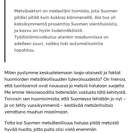
Metsäsektori on mielestäni toimiala, jota Suomen
pitäisi pitää kuin kukkaa kämmenellä. Ala tuo yli
kaksikymmentä prosenttia Suomen vientituloista,
ja kasvu on hyvin todennäköistä.
Työllistämisvaikutus etenkin maakunnissa on
edelleen suuri, vaikka toki automatisointia
tapahtuu.
Miten pystymme keskustelemaan laaja-alaisesti ja faktat
huomioiden metsäteollisuuden tulevaisuudesta? On hienoa,
että luontoarvot ovat nousussa ja metsiä halutaan suojella.
Me emme Versowoodilla tietenkään vastusta tätä kehitystä.
Toivosin sen huomioimista, että Suomessa tehdään jo nyt –
ja on tehty vuosikymmeniä – kestävää metsänhoitoa
verrattuna muuhun maailmaan.
Totta kai Suomen metsäteollisuus haluaa pitää metsistä
hyvää huolta, jotta puita olisi vielä enemmän