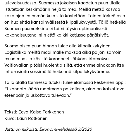
tulevaisuudessa. Suomessa jokaisen kaadetun puun tilalle
istutetaan keskimäärin neljä taimea. Meillä metsä kasvaa
koko ajan enemmän kuin sitä käytetään. Toinen tärkeä asia
on huolehtia kansainvälisestä kilpailukyvystä. Tällä hetkellä
Suomen puumarkkina ei toimi täysin optimaalisesti
kokonaisuutena, niin että kaikki ketjussa pärjäisivät.
Suomalaisen puun hinnan tulee olla kilpailukykyinen.
Logistiikka meiltä maailmalle maksaa aika paljon, samoin
muun muassa käsistä karanneet sähkönsiirtomaksut.
Valtiovallan pitäisi huolehtia siitä, että emme ainakaan itse
infra-asioita sössimällä heikennä kilpailukykyämme.
Tällä alalla toimiessa tutuksi tulee elämässä keskeinen oppi:
Ei kannata jäädä ruopimaan paikalleen, aina on katsottava
eteenpäin ja uskottava tulevaan.”
Teksti: Eeva-Kaisa Tarkkonen
Kuva: Lauri Rotkonen
Juttu on julkaistu Ekonomi-lehdessä 3/2020