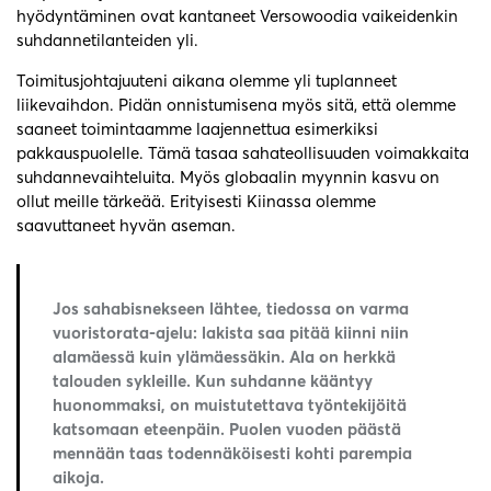
hyödyntäminen ovat kantaneet Versowoodia vaikeidenkin
suhdannetilanteiden yli.
Toimitusjohtajuuteni aikana olemme yli tuplanneet
liikevaihdon. Pidän onnistumisena myös sitä, että olemme
saaneet toimintaamme laajennettua esimerkiksi
pakkauspuolelle. Tämä tasaa sahateollisuuden voimakkaita
suhdannevaihteluita. Myös globaalin myynnin kasvu on
ollut meille tärkeää. Erityisesti Kiinassa olemme
saavuttaneet hyvän aseman.
Jos sahabisnekseen lähtee, tiedossa on varma
vuoristorata-ajelu: lakista saa pitää kiinni niin
alamäessä kuin ylämäessäkin. Ala on herkkä
talouden sykleille. Kun suhdanne kääntyy
huonommaksi, on muistutettava työntekijöitä
katsomaan eteenpäin. Puolen vuoden päästä
mennään taas todennäköisesti kohti parempia
aikoja.