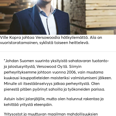
Ville Kopra johtaa Versowoodia hötkyilemättä. Ala on
vuoristoratamainen, syklistä toiseen heittelevä.
”Johdan Suomen suurinta yksityistä sahatavaran tuotanto-
ja jalostusyritystä, Versowood Oy:tä. Siirryin
perheyrityksemme johtoon vuonna 2006, vain muutama
kuukausi kauppatieteiden maisteriksi valmistumiseni jälkeen.
Minulle oli itsestäänselvyys jatkaa perheyritystä. Olen
pienestä pitäen pyörinyt sahoilla ja työkoneiden parissa.
Astuin isäni jalanjäljille, mutta olen halunnut rakentaa ja
kehittää yritystä eteenpäin.
Yritysostot ja muuttuvan maailman mahdollisuuksien