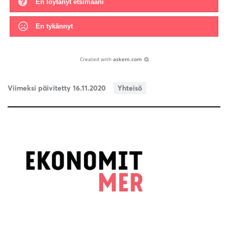
En löytänyt etsimääni
En tykännyt
Created with
askem.com
Viimeksi päivitetty 16.11.2020
Yhteisö