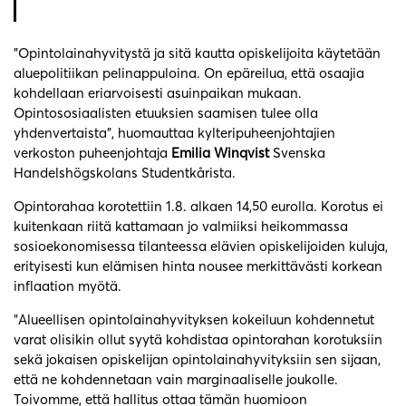
”Opintolainahyvitystä ja sitä kautta opiskelijoita käytetään
aluepolitiikan pelinappuloina. On epäreilua, että osaajia
kohdellaan eriarvoisesti asuinpaikan mukaan.
Opintososiaalisten etuuksien saamisen tulee olla
yhdenvertaista”, huomauttaa kylteripuheenjohtajien
verkoston puheenjohtaja
Emilia Winqvist
Svenska
Handelshögskolans Studentkårista.
Opintorahaa korotettiin 1.8. alkaen 14,50 eurolla. Korotus ei
kuitenkaan riitä kattamaan jo valmiiksi heikommassa
sosioekonomisessa tilanteessa elävien opiskelijoiden kuluja,
erityisesti kun elämisen hinta nousee merkittävästi korkean
inflaation myötä.
”Alueellisen opintolainahyvityksen kokeiluun kohdennetut
varat olisikin ollut syytä kohdistaa opintorahan korotuksiin
sekä jokaisen opiskelijan opintolainahyvityksiin sen sijaan,
että ne kohdennetaan vain marginaaliselle joukolle.
Toivomme, että hallitus ottaa tämän huomioon