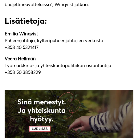
budjettineuvotteluissa”, Winqvist jatkaa.
Lisätietoja:
Emilia Winqvist
Puheenjohtaja, kylteripuheenjohtajien verkosto
+358 40 5321417
Veera Hellman
Työmarkkina- ja yhteiskuntapolitiikan asiantuntija
+358 50 3858229