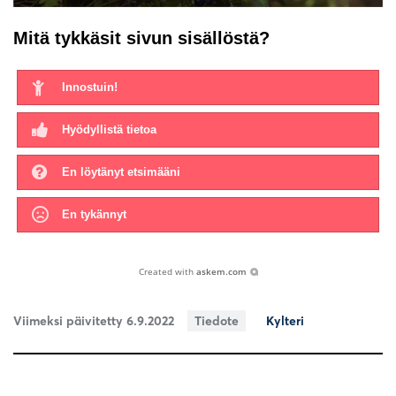
Mitä tykkäsit sivun sisällöstä?
Innostuin!
Hyödyllistä tietoa
En löytänyt etsimääni
En tykännyt
Created with
askem.com
Viimeksi päivitetty 6.9.2022
Tiedote
Kylteri