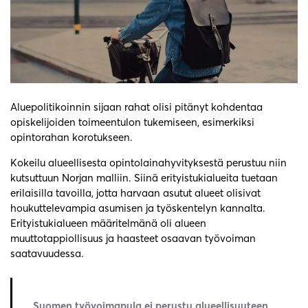
Aluepolitikoinnin sijaan rahat olisi pitänyt kohdentaa
opiskelijoiden toimeentulon tukemiseen, esimerkiksi
opintorahan korotukseen.
Kokeilu alueellisesta opintolainahyvityksestä perustuu niin
kutsuttuun Norjan malliin. Siinä erityistukialueita tuetaan
erilaisilla tavoilla, jotta harvaan asutut alueet olisivat
houkuttelevampia asumisen ja työskentelyn kannalta.
Erityistukialueen määritelmänä oli alueen
muuttotappiollisuus ja haasteet osaavan työvoiman
saatavuudessa.
Suomen työvoimapula ei perustu alueellisuuteen,